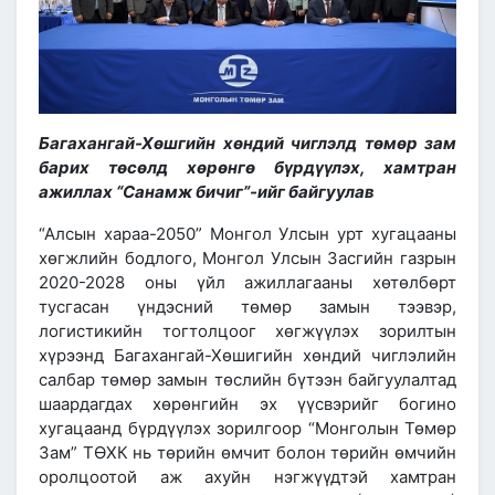
Багахангай-Хөшгийн хөндий чиглэлд төмөр зам
барих төсөлд хөрөнгө бүрдүүлэх, хамтран
ажиллах “Санамж бичиг”-ийг байгуулав
“Алсын хараа-2050” Монгол Улсын урт хугацааны
хөгжлийн бодлого, Монгол Улсын Засгийн газрын
2020-2028 оны үйл ажиллагааны хөтөлбөрт
тусгасан үндэсний төмөр замын тээвэр,
логистикийн тогтолцоог хөгжүүлэх зорилтын
хүрээнд Багахангай-Хөшигийн хөндий чиглэлийн
салбар төмөр замын төслийн бүтээн байгуулалтад
шаардагдах хөрөнгийн эх үүсвэрийг богино
хугацаанд бүрдүүлэх зорилгоор “Монголын Төмөр
Зам” ТӨХК нь төрийн өмчит болон төрийн өмчийн
оролцоотой аж ахуйн нэгжүүдтэй хамтран