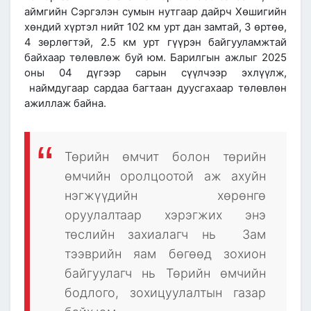
аймгийн Сэргэлэн сумын нутгаар дайрч Хөшигийн
хөндий хүртэл нийт 102 км урт дан замтай, 3 өртөө,
4 зөрлөгтэй, 2.5 км урт гүүрэн байгууламжтай
байхаар төлөвлөж буй юм. Барилгын ажлыг 2025
оны 04 дүгээр сарын сүүлчээр эхлүүлж,
наймдугаар сардаа багтаан дуусгахаар төлөвлөн
ажиллаж байна.
Төрийн өмчит болон төрийн
өмчийн оролцоотой аж ахуйн
нэгжүүдийн хөрөнгө
оруулалтаар хэрэгжих энэ
төслийн захиалагч нь Зам
тээврийн яам бөгөөд зохион
байгуулагч нь Төрийн өмчийн
бодлого, зохицуулалтын газар