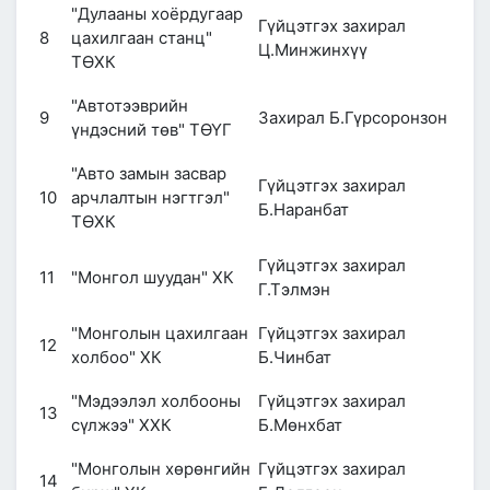
"Дулааны хоёрдугаар
Гүйцэтгэх захирал
8
цахилгаан станц"
Ц.Минжинхүү
ТӨХК
"Автотээврийн
9
Захирал Б.Гүрсоронзон
үндэсний төв" ТӨҮГ
"Авто замын засвар
Гүйцэтгэх захирал
10
арчлалтын нэгтгэл"
Б.Наранбат
ТӨХК
Гүйцэтгэх захирал
11
"Монгол шуудан" ХК
Г.Тэлмэн
"Монголын цахилгаан
Гүйцэтгэх захирал
12
холбоо" ХК
Б.Чинбат
"Мэдээлэл холбооны
Гүйцэтгэх захирал
13
сүлжээ" ХХК
Б.Мөнхбат
"Монголын хөрөнгийн
Гүйцэтгэх захирал
14