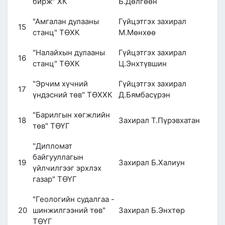
бирж" ХК
Б.Дөлгөөн
"Амгалан дулааны
Гүйцэтгэх захирал
15
станц" ТӨХК
М.Мөнхөө
"Налайхын дулааны
Гүйцэтгэх захирал
16
станц" ТӨХК
Ц.Энхтүвшин
"Эрчим хүчний
Гүйцэтгэх захирал
17
үндэсний төв" ТӨХХК
Д.Бямбасүрэн
"Барилгын хөгжлийн
18
Захирал Т.Пүрэвхатан
төв" ТӨҮГ
"Дипломат
байгууллагын
19
Захирал Б.Халиун
үйлчилгээг эрхлэх
газар" ТӨҮГ
"Геологийн судалгаа -
20
шинжилгээний төв"
Захирал Б.Энхтөр
ТӨҮГ