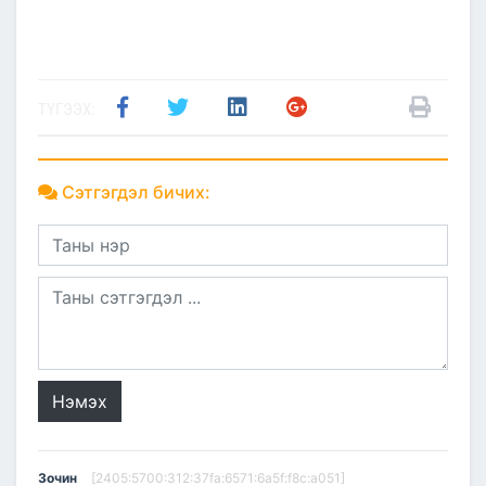
ТҮГЭЭХ:
Сэтгэгдэл бичих:
Нэмэх
Зочин
[2405:5700:312:37fa:6571:6a5f:f8c:a051]