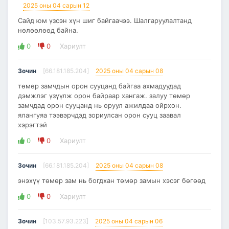
2025 оны 04 сарын 12
Сайд юм үзсэн хүн шиг байгаачээ. Шалгаруулалтанд
нөлөөлөөд байна.
0
0
Хариулт
Зочин
[66.181.185.204]
2025 оны 04 сарын 08
төмөр замчдын орон сууцанд байгаа ахмадуудад
дэмжлэг үзүүлж орон байраар хангаж. залуу төмөр
замчдад орон сууцанд нь оруул ажилдаа ойрхон.
ялангуяа тээвэрчдэд зориулсан орон сууц заавал
хэрэгтэй
0
0
Хариулт
Зочин
[66.181.185.204]
2025 оны 04 сарын 08
энэхүү төмөр зам нь богдхан төмөр замын хэсэг бөгөөд
0
0
Хариулт
Зочин
[103.57.93.223]
2025 оны 04 сарын 06