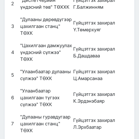
"Диспетчерийн
Гүйцэтгэх захирал
2
үндэсний төв" ТӨХХК
Г.Балжинням
"Дулааны дөрөвдүгээр
Гүйцэтгэх захирал
3
цахилгаан станц"
Ү.Төмөрхуяг
ТӨХК
"Цахилгаан дамжуулах
Гүйцэтгэх захирал
4
үндэсний сүлжээ"
Б.Дашдаваа
ТӨХК
"Улаанбаатар дулааны
Гүйцэтгэх захирал
5
сүлжээ" ТӨХК
Ц.Амарсанаа
"Улаанбаатар
Гүйцэтгэх захирал
6
цахилгаан түгээх
К.Эрдэнэбаяр
сүлжээ" ТӨХК
"Дулааны гуравдугаар
Гүйцэтгэх захирал
7
цахилгаан станц"
Л.Эрхбаатар
ТӨХК