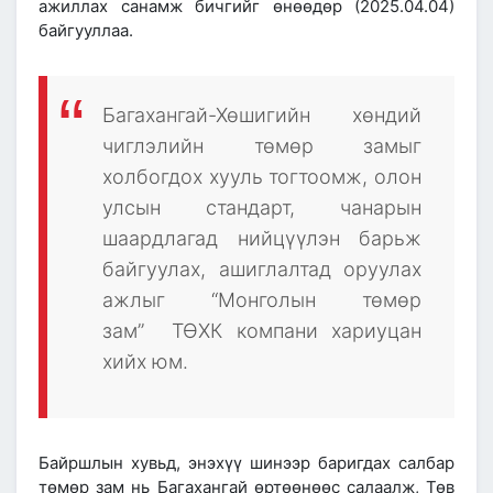
ажиллах санамж бичгийг өнөөдөр (2025.04.04)
байгууллаа.
Багахангай-Хөшигийн хөндий
чиглэлийн төмөр замыг
холбогдох хууль тогтоомж, олон
улсын стандарт, чанарын
шаардлагад нийцүүлэн барьж
байгуулах, ашиглалтад оруулах
ажлыг “Монголын төмөр
зам” ТӨХК компани хариуцан
хийх юм.
Байршлын хувьд, энэхүү шинээр баригдах салбар
төмөр зам нь Багахангай өртөөнөөс салаалж, Төв