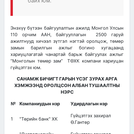
байх юм.
Энэхүү бүтээн байгуулалтын ажилд Монгол Улсын
110 орчим ААН, байгууллагын 2500 гаруй
ажилтнууд хичээл зүтгэл нэгтэй оролцож, төмөр
замын барилгын ажлыг богино хугацаанд
хариуцлагатай чанартай барьж байгуулах ажлыг
“Монголын төмөр зам” ТӨХК компани хариуцан
гүйцэтгэх юм.
САНАМЖ БИЧИГТ ГАРЫН ҮСЭГ ЗУРАХ АРГА
ХЭМЖЭЭНД ОРОЛЦСОН
АЛБАН ТУШААЛТНЫ
НЭРС
№
Компаниудын нэр
Удирдлагын нэр
Гүйцэтгэх захирал
1
"Төрийн банк" ХК
Ө.Гантөр