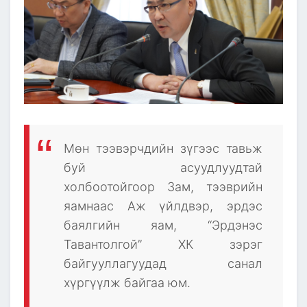
Мөн тээвэрчдийн зүгээс тавьж
буй асуудлуудтай
холбоотойгоор Зам, тээврийн
яамнаас Аж үйлдвэр, эрдэс
баялгийн яам, “Эрдэнэс
Тавантолгой” ХК зэрэг
байгууллагуудад санал
хүргүүлж байгаа юм.