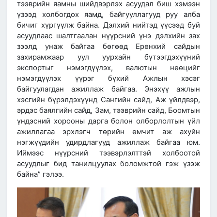
тээврийн яамны шийдвэрлэх асуудал биш хэмээн
үзээд холбогдох яамд, байгууллагууд руу алба
бичиг хүргүүлж байна. Дэлхий нийтэд үүсээд буй
асуудлаас шалтгаалан нүүрсний үнэ дэлхийн зах
зээлд унаж байгаа бөгөөд Ерөнхий сайдын
захирамжаар уул уурхайн бүтээгдэхүүний
экспортыг нэмэгдүүлэх, валютын нөөцийг
нэмэгдүүлэх үүрэг бүхий Ажлын хэсэг
байгуулагдан ажиллаж байгаа. Энэхүү ажлын
хэсгийн бүрэлдэхүүнд Сангийн сайд, Аж үйлдвэр,
эрдэс баялгийн сайд, Зам, тээврийн сайд, Боомтын
үндэсний хорооны дарга болон олборлолтын үйл
ажиллагаа эрхлэгч төрийн өмчит аж ахуйн
нэгжүүдийн удирдлагууд ажиллаж байгаа юм.
Иймээс нүүрсний тээвэрлэлттэй холбоотой
асуудлыг бид танилцуулах боломжтой гэж үзэж
байна” гэлээ.