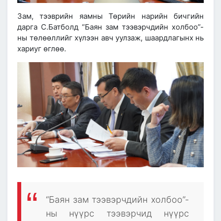
Зам, тээврийн яамны Төрийн нарийн бичгийн
дарга С.Батболд “Баян зам тээвэрчдийн холбоо”-
ны төлөөллийг хүлээн авч уулзаж, шаардлагынх нь
хариуг өглөө.
“Баян зам тээвэрчдийн холбоо”-
ны нүүрс тээвэрчид нүүрс