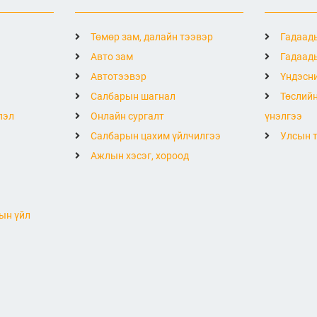
Төмөр зам, далайн тээвэр
Гадаады
Авто зам
Гадаады
Автотээвэр
Үндэсни
Салбарын шагнал
Төслийн
лэл
Онлайн сургалт
үнэлгээ
Салбарын цахим үйлчилгээ
Улсын т
Ажлын хэсэг, хороод
ын үйл