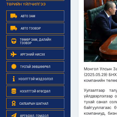
ТӨРИЙН ҮЙЛЧИЛГЭЭ
АВТО ЗАМ
АВТО ТЭЭВЭР
ТӨМӨР ЗАМ, ДАЛАЙН
ТЭЭВЭР
ИРГЭНИЙ НИСЭХ
ТУСГАЙ ЗӨВШӨӨРӨЛ
Монгол Улсын За
(2025.05.29) БН
НЭЭЛТТЭЙ МЭДЭЭЛЭЛ
компанийн төлөө
Уулзалтаар та
НЭЭЛТТЭЙ ӨГӨГДӨЛ
үйлдвэрлэлээр 
тухай санал сол
САЛБАРЫН ШАГНАЛ
байгууллагаас 
компаниуд, бизн
ӨРГӨДӨЛ, ГОМДОЛ