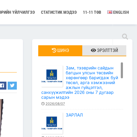
ӨРИЙН ҮЙЛЧИЛГЭЭ
СТАТИСТИК МЭДЭЭ
11-11 ТӨВ
ENGLISH
ШИНЭ
ЭРЭЛТТЭЙ
Зам, тээврийн сайдын
багцын улсын төсвийн
хөрөнгөөр баригдаж буй
төсөл, арга хэмжээний
ажлын гүйцэтгэл,
санхүүжилтийн 2026 оны 7 дугаар
сарын мэдээ
2026/08/07
ЗАРЛАЛ