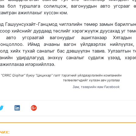
аа бол туршлага солилцож, вагонуудын авто угсрааг 
хамтран ажиллахыг хүссэн юм.
нд Гашуунсухайт-Ганцмод чиглэлийн төмөр замын барилгы
ёсоор хийснийг дурдаад төслийг хэрэгжүүлж дуусахад уг төм
 авто угсраатай вагонуудыг ашиглахаар Хятадын 
онцоллоо. Иймд ачааны вагон үйлдвэрлэх нийлүүлэх,
олд хийх тухай саналыг бас дэвшүүлэн тавив. Уулзалтын т
анийн удирдлагууд энэхүү саналыг судалж үзээд, хэрэ
 ажиллахаа илэрхийллээ.
 “CRRC Qiqihar” буюу “Цицихар” галт тэрэгний үйлдвэрлэлийн компанийн
төлөөлөгчдийг хүлээн авч уулзлаа
Зам, тээврийн яам Facebook
чих: