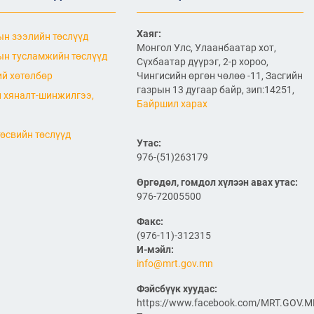
ӨРГӨТГӨЛИЙН ТӨСЛИЙН
ТАЛААР САНАЛ СОЛИЛЦЛОО
2026/06/29
Хаяг:
н зээлийн төслүүд
Монгол Улс, Улаанбаатар хот,
Канад Улстай Агаарын
н тусламжийн төслүүд
Сүхбаатар дүүрэг, 2-р хороо,
харилцааны хэлэлцээрийг
байгуулна
й хөтөлбөр
Чингисийн өргөн чөлөө -11, Засгийн
газрын 13 дугаар байр, зип:14251,
 хяналт-шинжилгээ,
Байршил харах
2026/06/29
ТӨРИЙН ЖИНХЭНЭ АЛБАН
өсвийн төслүүд
ХААГЧИЙГ ШИЛЖҮҮЛЭН
Утас:
БОЛОН СЭЛГЭН
976-(51)263179
АЖИЛЛУУЛАХ ТУХАЙ ЗАР
Өргөдөл, гомдол хүлээн авах утас:
2026/06/29
976-72005500
САЙД Б.ДЭЛГЭРСАЙХАН
АВТОЗАМЫН АЮУЛГҮЙ
Факс:
БАЙДАЛ, ТҮЛШНИЙ НӨӨЦ
(976-11)-312315
БҮРДҮҮЛЭЛТ, БҮТЭЭН
И-мэйл:
БАЙГУУЛАЛТЫН АЖЛЫГ
info@mrt.gov.mn
ТАСАЛДУУЛАХГҮЙ БАЙХ ҮҮРЭГ ӨГӨВ
2026/06/29
Фэйсбүүк хуудас:
https://www.facebook.com/MRT.GOV.
“Монгол Улсын тээврийн