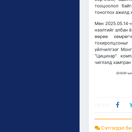
тооцоолол байг
тоноглох ажилд 
Мөн 2025.05.14-
нээлтийг албан 
өөрөө хөмрөгч
тохиролцсоныг 
үйлчилгээг Монг
"Цицихар" комп
чиглэлд хамтран
БНХАУ-ын
ТҮГЭЭХ:
Сэтгэгдэл би