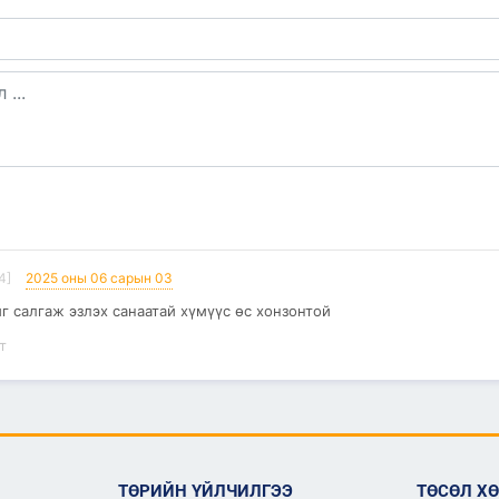
4]
2025 оны 06 сарын 03
г салгаж эзлэх санаатай хүмүүс өс хонзонтой
т
ТӨРИЙН ҮЙЛЧИЛГЭЭ
ТӨСӨЛ Х