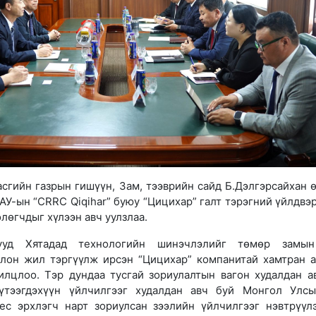
сгийн газрын гишүүн, Зам, тээврийн сайд Б.Дэлгэрсайхан 
ХАУ-ын “CRRC Qiqihar” буюу “Цицихар” галт тэрэгний үйлдвэ
лөгчдыг хүлээн авч уулзлаа.
лууд Хятадад технологийн шинэчлэлийг төмөр замын
олон жил тэргүүлж ирсэн “Цицихар” компанитай хамтран 
илцлоо. Тэр дундаа тусгай зориулалтын вагон худалдан ав
бүтээгдэхүүн үйлчилгээг худалдан авч буй Монгол Улс
ес эрхлэгч нарт зориулсан зээлийн үйлчилгээг нэвтрүүлэ