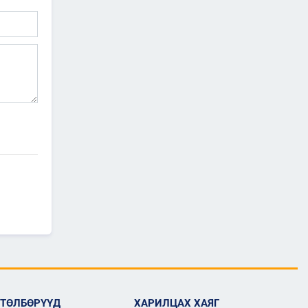
2026/07/06
"МИАТ" ТӨХК-ийн 70
жилийн ойд зориулсан
шуудангийн марк
хэвлэгдлээ
2026/07/06
Монгол Улсын агаарын
тээврийн салбарын
хөгжлийн ирээдүйн чиг
хандлагыг хамтдаа
тодорхойлж байна
2026/07/06
Нефть импортлогч
компаниудын төлөөллийг
хүлээн авч уулзлаа
2026/06/29
1
ЗАМ, ТЭЭВРИЙН САЙД
Б.ДЭЛГЭРСАЙХАН ЯПОН
УЛСЫН ЭЛЧИН САЙДТАЙ
НИСЭХ БУУДЛЫН
ӨТӨЛБӨРҮҮД
ХАРИЛЦАХ ХАЯГ