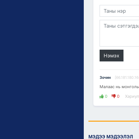
Нэмэх
Зочин
[66.181.180.16
Малаас нь монголы
0
0
Хариул
МЭДЭЭ МЭДЭЭЛЭЛ