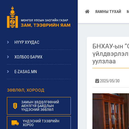
ЯАМНЫ ТУХАЙ
НҮҮР ХУУДАС
БНХАУ-ын “C
үйлдвэрлэл
ХОЛБОО БАРИХ
уулзлаа
E-ZASAG.MN
2025/05/30
ЗӨВЛӨЛ, ХОРООД
ЗАМЫН ХӨДӨЛГӨӨНИЙ
АЮУЛГҮЙ БАЙДЛЫН
ҮНДЭСНИЙ ЗӨВЛӨЛ
ҮНДЭСНИЙ ТЭЭВРИЙН
ХОРОО