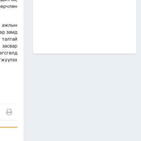
А0502: Өндөрхаан-
өөрчлөн
Чойбалсан чиглэлийн 50 км авто
замын их засварын ажлын “Байгаль
орчин, нийгмийн менежментийн
төлөвлөгөө” батлагдлаа.
н ажлын
2026/07/08
1
өр замд
талтай
“МИАТ” ТӨХК-ийн ажилтан,
 засвар
албан хаагчдыг Төрийн
дээд одон медалиар
өгсгөлд
шагналаа
гжүүлэх
2026/07/07
516 мянган удаагийн
нислэгээр 25.7 сая
зорчигч тээвэрлэж чадсан
"МИАТ" ТӨХК-ийн 70
жилийн ТҮҮХ
2026/07/07
2
Улсын болон орон нутгийн
чанартай хатуу хучилттай
авто замын сүлжээг
өргөжүүлэх ажлууд үе
шаттай хийгдсээр байна