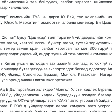
 үйлчилгээний төв байгуулах, сэлбэг хэрэгсэл нийлүүлэ
аар хэлэлцлээ.
ихар” компанийн ТУЗ-ын дарга Ю Вэй, тус компанийн нэ
жу Юнхой, Маркетинг экспортын албаны менежер Би Цзиц
Qiqihar” буюу “Цицихар” галт тэрэгний үйлдвэрлэлийн ком
түү вагон, хавтгай вагон, бункер вагон, тусгай зориулалты
, төмөр замын кран, сэлбэг хэрэгсэл гэх мэт 300 гаруй 
лдвэрлэдэг үндэсний, өндөр түвшний технологийн компани 
нь Хятад улсын дотоодын зах зээлийг хангаад зогсохгүй г
 орнуудад бүтээгдэхүүнээ экспортолдог бөгөөд одоогоор Ав
НУ, Өмнөд Солонгос, Бразил, Монгол, Казахстан, Нигер
 улс оронд ачааны вагон экспортолжээ.
айд Б.Дэлгэрсайхан хэлэхдээ “Монгол Улсын хөдлөх бүрэлд
 ОХУ-д үйлдвэрлэсэн хөдлөх бүрэлдэхүүн эзэлдэг бөгөөд
үнүүд нь ОХУ-д үйлдвэрлэсэн “СА-3” авто угсраатай байдаг.
срааг БНХАУ-д үйлдвэрлэдэг өөрөө хөмрөгч авто угсраа
ах шаардлагатай байгаа тул энэ чиглэлээр хийгдсэн су