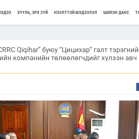
МЭДЭЭ
ХУУЛЬ, ЭРХ ЗҮЙ
НЭЭЛТТЭЙ МЭДЭЭЛЭЛ
ШИЛЭН ДАНС
Т
RRC Qiqihar” буюу “Цицихар” галт тэрэгний
ийн компанийн төлөөлөгчдийг хүлээн авч