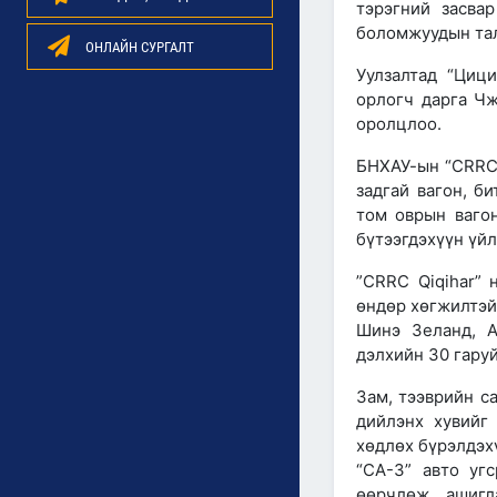
тэрэгний засвар
боломжуудын тал
ОНЛАЙН СУРГАЛТ
Уулзалтад “Циц
орлогч дарга Ч
оролцлоо.
БНХАУ-ын “CRRC 
задгай вагон, би
том оврын вагон
бүтээгдэхүүн үй
”CRRC Qiqihar” 
өндөр хөгжилтэй
Шинэ Зеланд, А
дэлхийн 30 гаруй
Зам, тээврийн с
дийлэнх хувийг
хөдлөх бүрэлдэхү
“СА-3” авто уг
өөрчлөж, ашигл