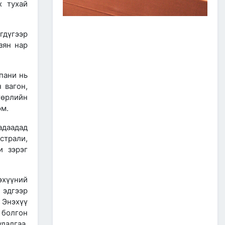
х тухай
ЗАМ, ТЭЭВРИЙН САЛБАР
2026 ОНЫ ЭХНИЙ ХАГАС
ЖИЛИЙН АЖЛАА ДҮГНЭЖ,
БҮТЭЭН БАЙГУУЛАЛТЫН
гдүгээр
ТОМ ТӨСЛҮҮДИЙГ
зян нар
ХУГАЦААНД НЬ АШИГЛАЛТАД
ОРУУЛАХЫГ ҮҮРЭГ БОЛГОЛОО
2026/07/08
2
пани нь
ЗАМ, ТЭЭВРИЙН ЯАМНЫ
н вагон,
АЖИЛТАН, АЛБА
төрлийн
ХААГЧДЫГ ТӨРИЙН ОДОН
юм.
МЕДАЛИАР ШАГНАЛАА
2026/07/08
адаадад
страли,
ТӨРИЙН ОДОН
и зэрэг
МЕДАЛИАР ШАГНАЛАА
эхүүний
2026/07/08
1
 эдгээр
“Монгол Улсын тээврийн
 Энэхүү
холболт болон логистикийг
 болгон
сайжруулах төсөл”-ийн
хүрээнд хэрэгжүүлж буй
далгаа,