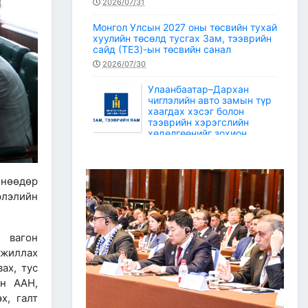
2026/07/31
Монгол Улсын 2027 оны төсвийн тухай
хуулийн төсөлд тусгах Зам, тээврийн
сайд (ТЕЗ)-ын төсвийн санал
2026/07/30
Улаанбаатар–Дархан
чиглэлийн авто замын түр
хаагдах хэсэг болон
тээврийн хэрэгслийн
хөдөлгөөнийг зохион
байгуулах түр замын маршрут
2026/07/30
өнөөдөр
Зам, тээврийн салбарын статистикийн
мэдээ /2026 оны 6 дугаар сар/
рлэлийн
2026/07/20
Зам, тээврийн сайдын багцын улсын
 вагон
төсвийн хөрөнгөөр баригдаж буй
ажиллах
төсөл, арга хэмжээний ажлын
ах, тус
гүйцэтгэл, санхүүжилтийн 2026 оны 6
дугаар сарын мэдээ
ын ААН,
2026/07/09
х, галт