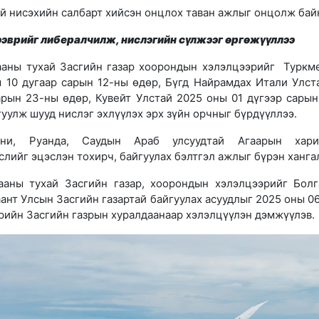
ий нисэхийн салбарт хийсэн онцлох таван ажлыг онцолж бай
эврийг либералчилж, нислэгийн сүлжээг өргөжүүллээ
ааны тухай Засгийн газар хоорондын хэлэлцээрийг Туркм
 10 дугаар сарын 12-ны өдөр, Бүгд Найрамдах Итали Улст
арын 23-ны өдөр, Кувейт Улстай 2025 оны 01 дүгээр сарын
гуулж шууд нислэг эхлүүлэх эрх зүйн орчныг бүрдүүллээ.
ани, Руанда, Саудын Араб улсуудтай Агаарын хари
лийг эцэслэн тохирч, байгуулах бэлтгэл ажлыг бүрэн ханга
ааны тухай Засгийн газар, хоорондын хэлэлцээрийг Болг
нт Улсын Засгийн газартай байгуулах асуудлыг 2025 оны 06
рийн Засгийн газрын хуралдаанаар хэлэлцүүлэн дэмжүүлэв