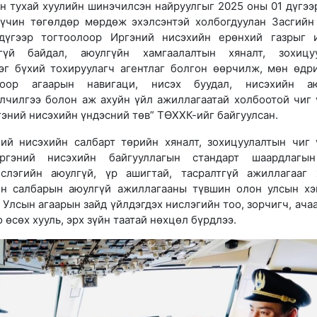
н тухай хуулийн шинэчилсэн найруулгыг 2025 оны 01 дүгээ
хүчин төгөлдөр мөрдөж эхэлсэнтэй холбогдуулан Засгийн
үгээр тогтоолоор Иргэний нисэхийн ерөнхий газрыг 
гүй байдал, аюулгүйн хамгаалалтын хяналт, зохицуу
эг бүхий тохируулагч агентлаг болгон өөрчилж, мөн өдр
лоор агаарын навигаци, нисэх буудал, нисэхийн аю
лчилгээ болон аж ахуйн үйл ажиллагаатай холбоотой чиг 
гэний нисэхийн үндэсний төв” ТӨХХК-ийг байгуулсан.
ий нисэхийн салбарт төрийн хяналт, зохицуулалтын чиг 
гэний нисэхийн байгууллагын стандарт шаардлагын
ислэгийн аюулгүй, үр ашигтай, тасралтгүй ажиллагааг 
йн салбарын аюулгүй ажиллагааны түвшин олон улсын х
Улсын агаарын зайд үйлдэгдэх нислэгийн тоо, зорчигч, ачаа
 өсөх хууль, эрх зүйн таатай нөхцөл бүрдлээ.