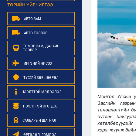
ТӨРИЙН ҮЙЛЧИЛГЭЭ
АВТО ЗАМ
АВТО ТЭЭВЭР
ТӨМӨР ЗАМ, ДАЛАЙН
ТЭЭВЭР
ИРГЭНИЙ НИСЭХ
ТУСГАЙ ЗӨВШӨӨРӨЛ
НЭЭЛТТЭЙ МЭДЭЭЛЭЛ
Монгол Улсын у
Засгийн газры
НЭЭЛТТЭЙ ӨГӨГДӨЛ
төлөвлөлтийн бу
бүтээн байгуу
САЛБАРЫН ШАГНАЛ
хөтөлбөрүүдийг
хэрэгжүүлж бай
ӨРГӨДӨЛ, ГОМДОЛ