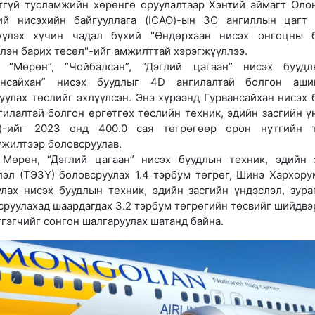
тгүй тусламжийн хөрөнгө оруулалтаар Хэнтий аймагт Оло
ий нисэхийн байгууллага (ICAO)-ын 3С ангиллын цагт
үүлэх хүчин чадал бүхий "Өндөрхаан нисэх онгоцны 
лэн барих төсөл"-ийг амжилттай хэрэгжүүллээ.
, “Мөрөн”, “Чойбалсан”, “Дэглий цагаан” нисэх бууд
ансайхан” нисэх буудлыг 4D ангилалтай болгон ашиг
уулах төслийг эхлүүлсэн. Энэ хүрээнд Гурвансайхан нисэх 
гилалтай болгон өргөтгөх төслийн техник, эдийн засгийн ү
)-ийг 2023 онд 400.0 сая төгрөгөөр орон нутгийн т
үжилтээр боловсруулав.
 Мөрөн, “Дэглий цагаан” нисэх буудлын техник, эдийн 
лэл (ТЭЗҮ) боловсруулах 1.4 тэрбум төгрөг, Шинэ Хархору
улах нисэх буудлын техник, эдийн засгийн үндэслэл, зура
сруулахад шаардагдах 3.2 тэрбум төгрөгийн төсвийг шийдвэ
тгэгчийг сонгон шалгаруулах шатанд байна.