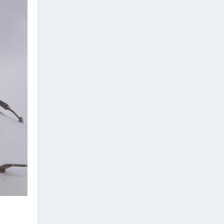
2026/07/06
"МИАТ" ТӨХК-ийн 70
жилийн ойд зориулсан
шуудангийн марк
хэвлэгдлээ
2026/07/06
Монгол Улсын агаарын
тээврийн салбарын
хөгжлийн ирээдүйн чиг
хандлагыг хамтдаа
тодорхойлж байна
2026/07/06
Нефть импортлогч
компаниудын төлөөллийг
хүлээн авч уулзлаа
2026/06/29
1
ЗАМ, ТЭЭВРИЙН САЙД
Б.ДЭЛГЭРСАЙХАН ЯПОН
УЛСЫН ЭЛЧИН САЙДТАЙ
НИСЭХ БУУДЛЫН