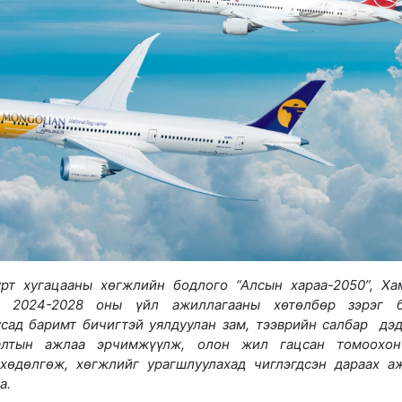
рт хугацааны хөгжлийн бодлого “Алсын хараа-2050”, Ха
н 2024-2028 оны үйл ажиллагааны хөтөлбөр зэрэг б
сад баримт бичигтэй уялдуулан зам, тээврийн салбар дэд
лалтын ажлаа эрчимжүүлж, олон жил гацсан томоохон
 хөдөлгөж, хөгжлийг урагшлуулахад чиглэгдсэн дараах а
на.