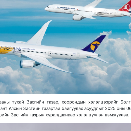
ааны тухай Засгийн газар, хоорондын хэлэлцээрийг Болг
нт Улсын Засгийн газартай байгуулах асуудлыг 2025 оны 06
рийн Засгийн газрын хуралдаанаар хэлэлцүүлэн дэмжүүлэв