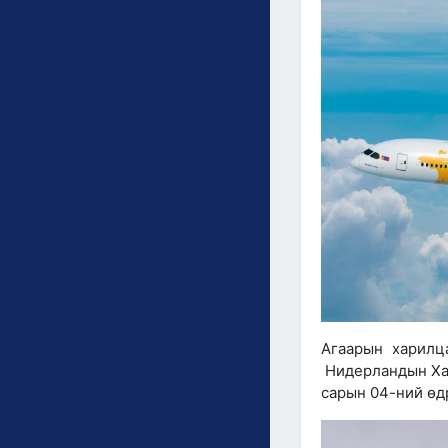
Агаарын харилц
Нидерландын Хаа
сарын 04-ний өд