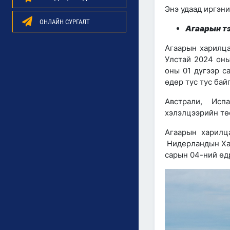
Энэ удаад иргэн
ОНЛАЙН СУРГАЛТ
Агаарын тэ
Агаарын харилц
Улстай 2024 оны
оны 01 дүгээр с
өдөр тус тус бай
Австрали, Исп
хэлэлцээрийн төс
Агаарын харилц
Нидерландын Хаа
сарын 04-ний өд