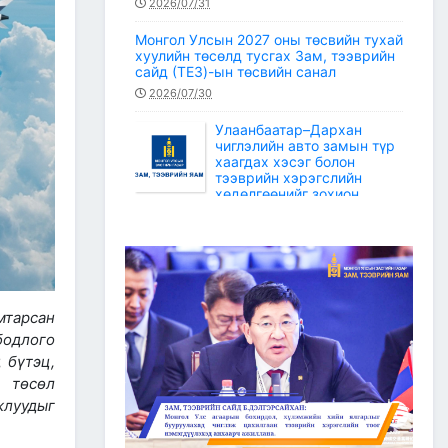
2026/07/31
Монгол Улсын 2027 оны төсвийн тухай
хуулийн төсөлд тусгах Зам, тээврийн
сайд (ТЕЗ)-ын төсвийн санал
2026/07/30
Улаанбаатар–Дархан
чиглэлийн авто замын түр
хаагдах хэсэг болон
тээврийн хэрэгслийн
хөдөлгөөнийг зохион
байгуулах түр замын маршрут
2026/07/30
Зам, тээврийн салбарын статистикийн
мэдээ /2026 оны 6 дугаар сар/
2026/07/20
мтарсан
одлого
Зам, тээврийн сайдын багцын улсын
төсвийн хөрөнгөөр баригдаж буй
 бүтэц,
төсөл, арга хэмжээний ажлын
 төсөл
гүйцэтгэл, санхүүжилтийн 2026 оны 6
жлуудыг
дугаар сарын мэдээ
2026/07/09