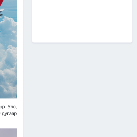
А0502: Өндөрхаан-
Чойбалсан чиглэлийн 50 км авто
замын их засварын ажлын “Байгаль
орчин, нийгмийн менежментийн
төлөвлөгөө” батлагдлаа.
2026/07/08
1
“МИАТ” ТӨХК-ийн ажилтан,
албан хаагчдыг Төрийн
дээд одон медалиар
шагналаа
2026/07/07
516 мянган удаагийн
нислэгээр 25.7 сая
зорчигч тээвэрлэж чадсан
"МИАТ" ТӨХК-ийн 70
жилийн ТҮҮХ
2026/07/07
2
ар Улс,
Улсын болон орон нутгийн
 дугаар
чанартай хатуу хучилттай
.
авто замын сүлжээг
өргөжүүлэх ажлууд үе
шаттай хийгдсээр байна