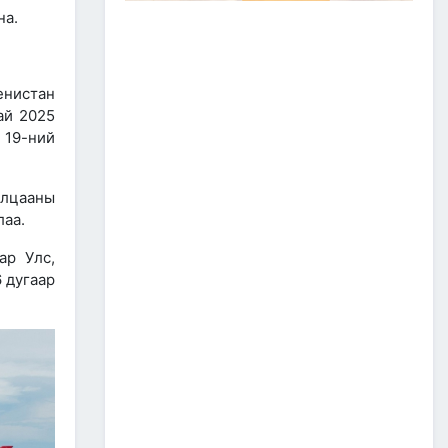
ЗАМ, ТЭЭВРИЙН САЛБАР
на.
2026 ОНЫ ЭХНИЙ ХАГАС
ЖИЛИЙН АЖЛАА ДҮГНЭЖ,
БҮТЭЭН БАЙГУУЛАЛТЫН
ТОМ ТӨСЛҮҮДИЙГ
енистан
ХУГАЦААНД НЬ АШИГЛАЛТАД
ОРУУЛАХЫГ ҮҮРЭГ БОЛГОЛОО
ай 2025
2026/07/08
2
 19-ний
ЗАМ, ТЭЭВРИЙН ЯАМНЫ
АЖИЛТАН, АЛБА
лцааны
ХААГЧДЫГ ТӨРИЙН ОДОН
МЕДАЛИАР ШАГНАЛАА
лаа.
2026/07/08
ар Улс,
 дугаар
ТӨРИЙН ОДОН
МЕДАЛИАР ШАГНАЛАА
.
2026/07/08
1
“Монгол Улсын тээврийн
холболт болон логистикийг
сайжруулах төсөл”-ийн
хүрээнд хэрэгжүүлж буй