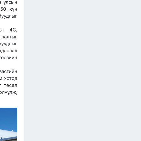
н улсын
2026/06/26
 50 хүн
буудлыг
АВТО ЗАМ, ЗАМЫН
БАЙГУУЛАМЖИЙГ ХААЖ,
ТҮР ЗАМААР ЗОРЧУУЛАХ
лыг 4С,
ТУХАЙ
лалтыг
2026/06/26
буудлыг
ндэслэл
ТУСГАЙ ЗОРИУЛАЛТЫН
АВТО ЗАМЫН ТӨСЛИЙН
өсвийн
ХӨРӨНГӨ ОРУУЛАГЧИЙГ
СОНГОН ШАЛГАРУУЛАХ
засгийн
УРИЛГА
м хотод
2026/06/26
г төсөл
“Автотээврийн хэрэгслийн
рлүүлж,
бүртгэл хөтлөх, улсын
дугаар олгох журам”-
төслийн хэлэлцүүлэгт
таныг урьж байна.
2026/06/25
"Францын талтай хамтран
Улаанбаатар дахь
нислэгийн хөдөлгөөний