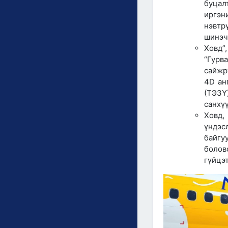
буцал
иргэн
нэвтр
шинэч
Ховд”
“Гурв
сайжр
4D ан
(ТЭЗҮ
санхү
Ховд,
үндэс
байгу
болов
гүйцэ