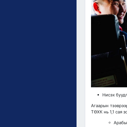
Нисэх буудл
Агаарын тээврээ
ТӨХК нь 1,1 сая 
Арабы