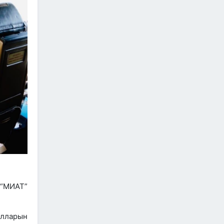
холболт болон логистикийг
сайжруулах төсөл”-ийн
хүрээнд хэрэгжиж буй
А0301: Улаанбаатар–
Арвайхээр чиглэлийн 105 км авто
замын засварын ажлын Байгаль
орчин, нийгмийн менежментийн
төлөвлөгөө батлагдлаа
2026/06/29
“Монгол Улсын тээврийн
холболт болон логистикийг
сайжруулах төсөл”-ийн
хүрээнд хэрэгжүүлж буй
А0302: Арвайхээр -
Баянхонгор чиглэлийн 35.82 км авто
замын засварын ажлын “Байгаль
орчин, нийгмийн менежментийн
төлөвлөгөө” батлагдлаа
2026/06/29
Агаарын навигацийн тоног
 “МИАТ”
төхөөрөмжийн аюулгүй
ажиллагааны нөхцөл
байдал, удирдлагын
төвийн барилгын ажлын
олларын
явцтай танилцлаа