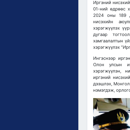
Иргэний нисэхий
01-ний өдрөөс 
2024 оны 189 д
нисэхийн аюул
хэрэгжүүлэх үүр
дугаар тогтоо
хамгаалалтын үй
хэрэгжүүлэх “Ир
Ингэснээр иргэн
Олон улсын ир
хэрэгжүүлэн, н
иргэний нисэхи
дээшлэх, Монгол 
нэмэгдэж, орлого