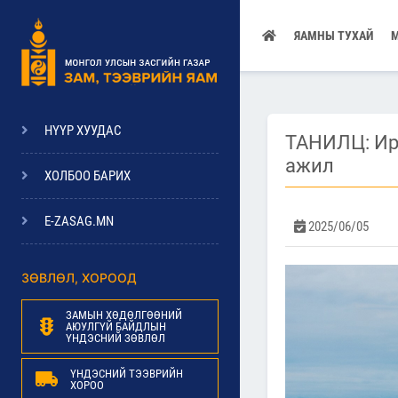
ЯАМНЫ ТУХАЙ
НҮҮР ХУУДАС
ТАНИЛЦ: Ир
ажил
ХОЛБОО БАРИХ
E-ZASAG.MN
2025/06/05
ЗӨВЛӨЛ, ХОРООД
ЗАМЫН ХӨДӨЛГӨӨНИЙ
АЮУЛГҮЙ БАЙДЛЫН
ҮНДЭСНИЙ ЗӨВЛӨЛ
ҮНДЭСНИЙ ТЭЭВРИЙН
ХОРОО