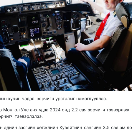
ын хүчин чадал, зорчигч урсгалыг нэмэгдүүллээ.
р Монгол Улс анх удаа 2024 онд 2.2 сая зорчигч тээвэрлэж,
зорчигч тээвэрлэлээ.
н эдийн засгийн хөгжлийн Кувейтийн сангийн 3.5 сая ам д