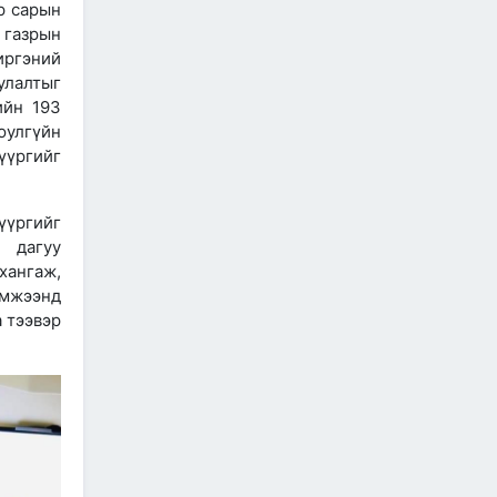
ӨРГӨТГӨЛИЙН ТӨСЛИЙН
р сарын
ТАЛААР САНАЛ СОЛИЛЦЛОО
 газрын
2026/06/29
иргэний
лалтыг
Канад Улстай Агаарын
харилцааны хэлэлцээрийг
ийн 193
байгуулна
улгүйн
үүргийг
2026/06/29
ТӨРИЙН ЖИНХЭНЭ АЛБАН
үүргийг
ХААГЧИЙГ ШИЛЖҮҮЛЭН
БОЛОН СЭЛГЭН
 дагуу
АЖИЛЛУУЛАХ ТУХАЙ ЗАР
хангаж,
2026/06/29
эмжээнд
 тээвэр
САЙД Б.ДЭЛГЭРСАЙХАН
АВТОЗАМЫН АЮУЛГҮЙ
БАЙДАЛ, ТҮЛШНИЙ НӨӨЦ
БҮРДҮҮЛЭЛТ, БҮТЭЭН
БАЙГУУЛАЛТЫН АЖЛЫГ
ТАСАЛДУУЛАХГҮЙ БАЙХ ҮҮРЭГ ӨГӨВ
2026/06/29
“Монгол Улсын тээврийн