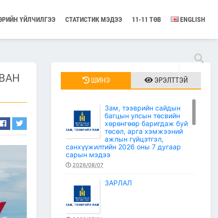
ӨРИЙН ҮЙЛЧИЛГЭЭ
СТАТИСТИК МЭДЭЭ
11-11 ТӨВ
ENGLISH
АВАН
ШИНЭ
ЭРЭЛТТЭЙ
Зам, тээврийн сайдын
багцын улсын төсвийн
хөрөнгөөр баригдаж буй
төсөл, арга хэмжээний
ажлын гүйцэтгэл,
санхүүжилтийн 2026 оны 7 дугаар
сарын мэдээ
2026/08/07
ЗАРЛАЛ