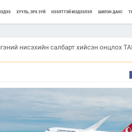
МЭДЭЭ
ХУУЛЬ, ЭРХ ЗҮЙ
НЭЭЛТТЭЙ МЭДЭЭЛЭЛ
ШИЛЭН ДАНС
Т
гэний нисэхийн салбарт хийсэн онцлох Т