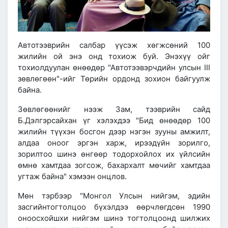
Автотээврийн салбар үүсэж хөгжсөний 100
жилийн ой энэ онд тохиож буй. Энэхүү ойг
тохиолдуулан өнөөдөр "Автотээвэрчдийн улсын III
зөвлөгөөн"-ийг Төрийн ордонд зохион байгуулж
байна.
Зөвлөгөөнийг нээж Зам, тээврийн сайд
Б.Дэлгэрсайхан үг хэлэхдээ "Бид өнөөдөр 100
жилийн түүхэн босгон дээр нэгэн зууны амжилт,
алдаа оноог эргэн харж, ирээдүйн зорилго,
зорилтоо шинэ өнгөөр тодорхойлох их үйлсийн
өмнө хамтдаа зогсож, бахархалт мөчийг хамтдаа
угтаж байна" хэмээн онцлов.
Мөн тэрбээр "Монгол Улсын нийгэм, эдийн
засгийнтогтолцоо бүхэлдээ өөрчлөгдсөн 1990
оноосхойшхи нийгэм шинэ тогтолцоонд шилжих