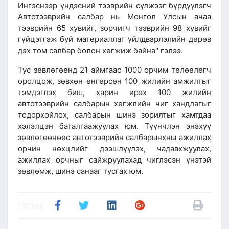
Ингэснээр үндэсний тээврийн сүлжээг бүрдүүлэгч
Автотээврийн салбар нь Монгол Улсын ачаа
тээврийн 65 хувийг, зорчигч тээврийн 98 хувийг
гүйцэтгэж буй материаллаг үйлдвэрлэлийн дөрөв
дэх том салбар болон хөгжиж байна" гэлээ.
Тус зөвлөгөөнд 21 аймгаас 1000 орчим төлөөлөгч
оролцож, зөвхөн өнгөрсөн 100 жилийн амжилтыг
тэмдэглэх биш, харин ирэх 100 жилийн
автотээврийн салбарын хөгжлийн чиг хандлагыг
тодорхойлох, салбарын шинэ зорилтыг хамтдаа
хэлэлцэн баталгаажуулах юм. Түүнчлэн энэхүү
зөвлөгөөнөөс автотээврийн салбарынхны ажиллах
орчин нөхцлийг дээшлүүлэх, чадавхжуулах,
ажиллах орчныг сайжруулахад чиглэсэн үнэтэй
зөвлөмж, шинэ санааг тусгах юм.
ТҮГЭЭХ: