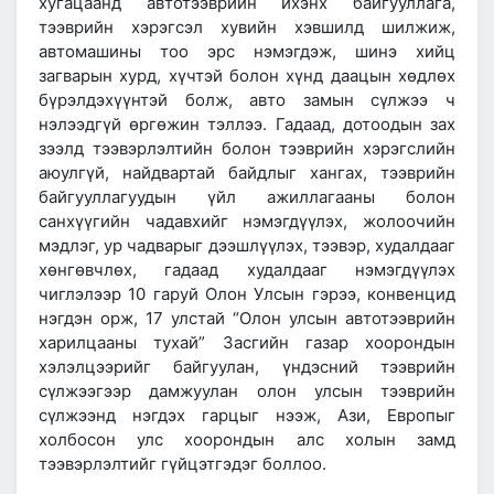
хугацаанд автотээврийн ихэнх байгууллага,
тээврийн хэрэгсэл хувийн хэвшилд шилжиж,
автомашины тоо эрс нэмэгдэж, шинэ хийц
загварын хурд, хүчтэй болон хүнд даацын хөдлөх
бүрэлдэхүүнтэй болж, авто замын сүлжээ ч
нэлээдгүй өргөжин тэллээ. Гадаад, дотоодын зах
зээлд тээвэрлэлтийн болон тээврийн хэрэгслийн
аюулгүй, найдвартай байдлыг хангах, тээврийн
байгууллагуудын үйл ажиллагааны болон
санхүүгийн чадавхийг нэмэгдүүлэх, жолоочийн
мэдлэг, ур чадварыг дээшлүүлэх, тээвэр, худалдааг
хөнгөвчлөх, гадаад худалдааг нэмэгдүүлэх
чиглэлээр 10 гаруй Олон Улсын гэрээ, конвенцид
нэгдэн орж, 17 улстай “Олон улсын автотээврийн
харилцааны тухай” Засгийн газар хоорондын
хэлэлцээрийг байгуулан, үндэсний тээврийн
сүлжээгээр дамжуулан олон улсын тээврийн
сүлжээнд нэгдэх гарцыг нээж, Ази, Европыг
холбосон улс хоорондын алс холын замд
тээвэрлэлтийг гүйцэтгэдэг боллоо.