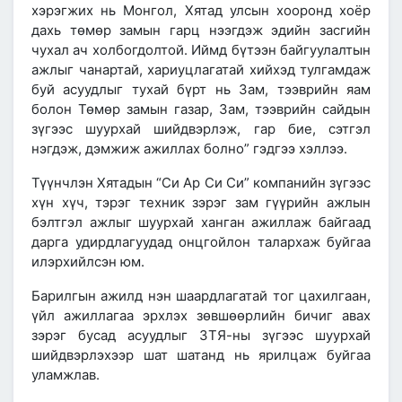
хэрэгжих нь Монгол, Хятад улсын хооронд хоёр
дахь төмөр замын гарц нээгдэж эдийн засгийн
чухал ач холбогдолтой. Иймд бүтээн байгуулалтын
ажлыг чанартай, хариуцлагатай хийхэд тулгамдаж
буй асуудлыг тухай бүрт нь Зам, тээврийн яам
болон Төмөр замын газар, Зам, тээврийн сайдын
зүгээс шуурхай шийдвэрлэж, гар бие, сэтгэл
нэгдэж, дэмжиж ажиллах болно” гэдгээ хэллээ.
Түүнчлэн Хятадын “Си Ар Си Си” компанийн зүгээс
хүн хүч, тэрэг техник зэрэг зам гүүрийн ажлын
бэлтгэл ажлыг шуурхай ханган ажиллаж байгаад
дарга удирдлагуудад онцгойлон талархаж буйгаа
илэрхийлсэн юм.
Барилгын ажилд нэн шаардлагатай тог цахилгаан,
үйл ажиллагаа эрхлэх зөвшөөрлийн бичиг авах
зэрэг бусад асуудлыг ЗТЯ-ны зүгээс шуурхай
шийдвэрлэхээр шат шатанд нь ярилцаж буйгаа
уламжлав.