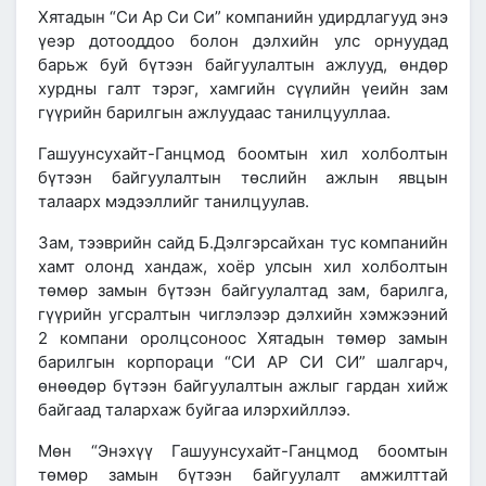
Хятадын “Си Ар Си Си” компанийн удирдлагууд энэ
үеэр дотооддоо болон дэлхийн улс орнуудад
барьж буй бүтээн байгуулалтын ажлууд, өндөр
хурдны галт тэрэг, хамгийн сүүлийн үеийн зам
гүүрийн барилгын ажлуудаас танилцууллаа.
Гашуунсухайт-Ганцмод боомтын хил холболтын
бүтээн байгуулалтын төслийн ажлын явцын
талаарх мэдээллийг танилцуулав.
Зам, тээврийн сайд Б.Дэлгэрсайхан тус компанийн
хамт олонд хандаж, хоёр улсын хил холболтын
төмөр замын бүтээн байгуулалтад зам, барилга,
гүүрийн угсралтын чиглэлээр дэлхийн хэмжээний
2 компани оролцсоноос Хятадын төмөр замын
барилгын корпораци “СИ АР СИ СИ” шалгарч,
өнөөдөр бүтээн байгуулалтын ажлыг гардан хийж
байгаад талархаж буйгаа илэрхийллээ.
Мөн “Энэхүү Гашуунсухайт-Ганцмод боомтын
төмөр замын бүтээн байгуулалт амжилттай