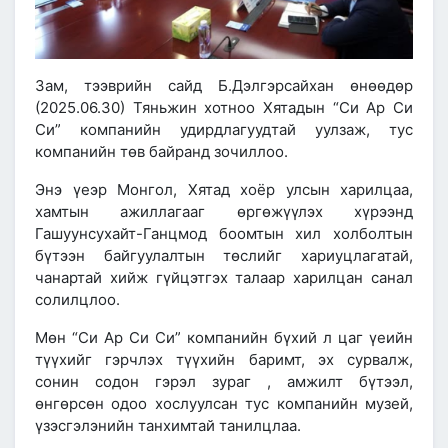
Зам, тээврийн сайд Б.Дэлгэрсайхан өнөөдөр
(2025.06.30) Тяньжин хотноо Хятадын “Си Ар Си
Си” компанийн удирдлагуудтай уулзаж, тус
компанийн төв байранд зочиллоо.
Энэ үеэр Монгол, Хятад хоёр улсын харилцаа,
хамтын ажиллагааг өргөжүүлэх хүрээнд
Гашуунсухайт-Ганцмод боомтын хил холболтын
бүтээн байгуулалтын төслийг хариуцлагатай,
чанартай хийж гүйцэтгэх талаар харилцан санал
солилцлоо.
Мөн “Си Ар Си Си” компанийн бүхий л цаг үеийн
түүхийг гэрчлэх түүхийн баримт, эх сурвалж,
сонин содон гэрэл зураг , амжилт бүтээл,
өнгөрсөн одоо хослуулсан тус компанийн музей,
үзэсгэлэнийн танхимтай танилцлаа.