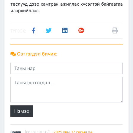
төслүүд дээр хамтран ажиллах хүсэлтэй байгаагаа
илэрхийллээ.
ТҮГЭЭХ:
Сэтгэгдэл бичих:
Нэмэх
Зочин
[66.181.191.119]
2025 оны 07 сарын 04