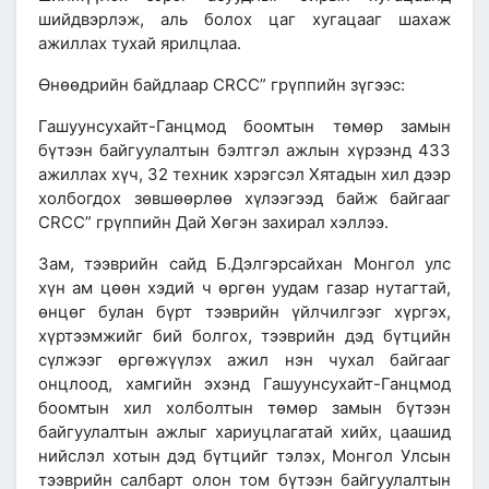
шийдвэрлэж, аль болох цаг хугацааг шахаж
ажиллах тухай ярилцлаа.
Өнөөдрийн байдлаар CRCC” грүппийн зүгээс:
Гашуунсухайт-Ганцмод боомтын төмөр замын
бүтээн байгуулалтын бэлтгэл ажлын хүрээнд 433
ажиллах хүч, 32 техник хэрэгсэл Хятадын хил дээр
холбогдох зөвшөөрлөө хүлээгээд байж байгааг
CRCC” грүппийн Дай Хөгэн захирал хэллээ.
Зам, тээврийн сайд Б.Дэлгэрсайхан Монгол улс
хүн ам цөөн хэдий ч өргөн уудам газар нутагтай,
өнцөг булан бүрт тээврийн үйлчилгээг хүргэх,
хүртээмжийг бий болгох, тээврийн дэд бүтцийн
сүлжээг өргөжүүлэх ажил нэн чухал байгааг
онцлоод, хамгийн эхэнд Гашуунсухайт-Ганцмод
боомтын хил холболтын төмөр замын бүтээн
байгуулалтын ажлыг хариуцлагатай хийх, цаашид
нийслэл хотын дэд бүтцийг тэлэх, Монгол Улсын
тээврийн салбарт олон том бүтээн байгуулалтын