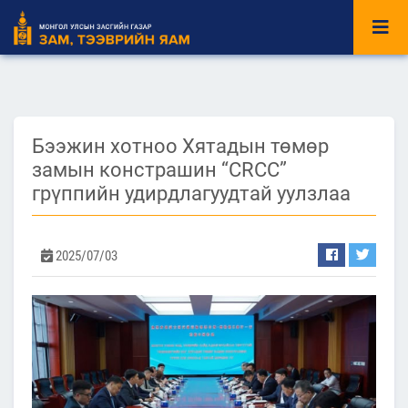
Бээжин хотноо Хятадын төмөр
замын констрашин “CRCC”
грүппийн удирдлагуудтай уулзлаа
2025/07/03