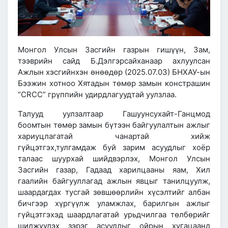
Монгол Улсын Засгийн газрын гишүүн, Зам,
тээврийн сайд Б.Дэлгэрсайханаар ахлуулсан
Ажлын хэсгийнхэн өнөөдөр (2025.07.03) БНХАУ-ын
Бээжин хотноо Хятадын төмөр замын констрашин
“CRCC” грүппийн удирдлагуудтай уулзлаа.
Талууд уулзалтаар Гашуунсухайт-Ганцмод
боомтын төмөр замын бүтээн байгуулалтын ажлыг
хариуцлагатай чанартай хийж
гүйцэтгэх,тулгамдаж буй зарим асуудлыг хоёр
талаас шуурхай шийдвэрлэх, Монгол Улсын
Засгийн газар, Гадаад харилцааны яам, Хил
гаалийн байгууллагад ажлын явцыг танилцуулж,
шаардагдах тусгай зөвшөөрлийн хүсэлтийг албан
бичгээр хүргүүлж уламжлах, барилгын ажлыг
гүйцэтгэхэд шаардлагатай урьдчилгаа төлбөрийг
шилжүүлэх зэрэг асуудлыг ойрын хугацаанд