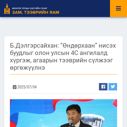
Б.Дэлгэрсайхан: “Өндөрхаан” нисэх
буудлыг олон улсын 4С ангилалд
хүргэж, агаарын тээврийн сүлжээг
өргөжүүлнэ
2025/07/04