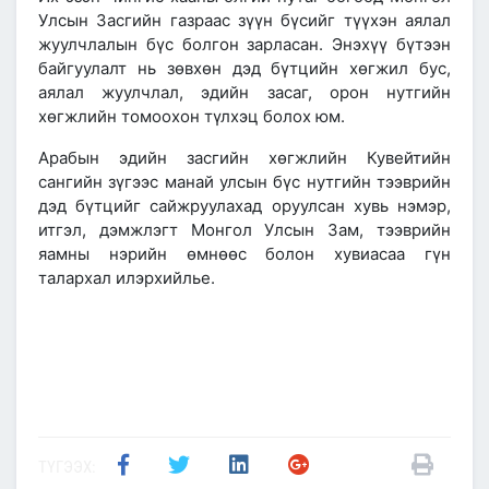
Улсын Засгийн газраас зүүн бүсийг түүхэн аялал
жуулчлалын бүс болгон зарласан. Энэхүү бүтээн
байгуулалт нь зөвхөн дэд бүтцийн хөгжил бус,
аялал жуулчлал, эдийн засаг, орон нутгийн
хөгжлийн томоохон түлхэц болох юм.
Арабын эдийн засгийн хөгжлийн Кувейтийн
сангийн зүгээс манай улсын бүс нутгийн тээврийн
дэд бүтцийг сайжруулахад оруулсан хувь нэмэр,
итгэл, дэмжлэгт Монгол Улсын Зам, тээврийн
яамны нэрийн өмнөөс болон хувиасаа гүн
талархал илэрхийлье.
ТҮГЭЭХ: