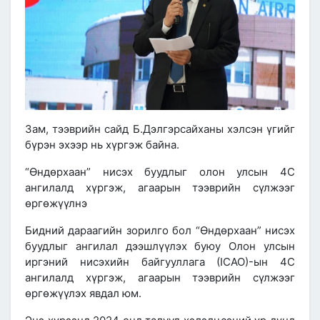
Зам, тээврийн сайд Б.Дэлгэрсайханы хэлсэн үгийг
бүрэн эхээр нь хүргэж байна.
“Өндөрхаан” нисэх буудлыг олон улсын 4С
ангилалд хүргэж, агаарын тээврийн сүлжээг
өргөжүүлнэ
Бидний дараагийн зорилго бол “Өндөрхаан” нисэх
буудлыг ангилал дээшлүүлэх буюу Олон улсын
иргэний нисэхийн байгууллагa (ICAO)-ын 4С
ангилалд хүргэж, агаарын тээврийн сүлжээг
өргөжүүлэх явдал юм.