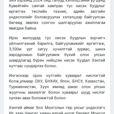
Энэ хүрээнд 2024 онд талууд хэлэлцсэний үр дүнд
Кувейтийн сантай хамтран тус нисэх буудлыг
өргөтгөх төслийн техник, эдийн засгийн
үндэслэлийг боловсруулах хэлэлцээр байгуулсан
бөгөөд зөвлөх сонгон шалгаруулах ажиллагаа
явагдаж байна.
Ирэх жилүүдэд тус нисэх буудлын зорчигч
үйлчилгээний барилга, байгууламжийг өргөтгөж,
3,100м урт хатуу хучилттай зурвас, шинэ
аэродромын байгууламж бүхий олон улсын
шаардлагад бүрэн нийцсэн нисэх буудал Хэнтий
нутгаас сүндэрлэх болно.
Ингэснээр орон нутгийн хуваарьт нислэгтэй
болж,улмаар ОХУ, БНХАУ, Япон, БНСУ, Казахстан,
Туркменистан, Зүүн өмнөд азиас олон улсын
жуулчны захиалгат болон хуваарьт шууд нислэг
хүлээн авах боломжтой болно
Хэнтий аймаг бол Монголын төр улсыг үндэслэгч
Их эзэн Чингис хааны өлгий нутаг бөгөөд Монгол