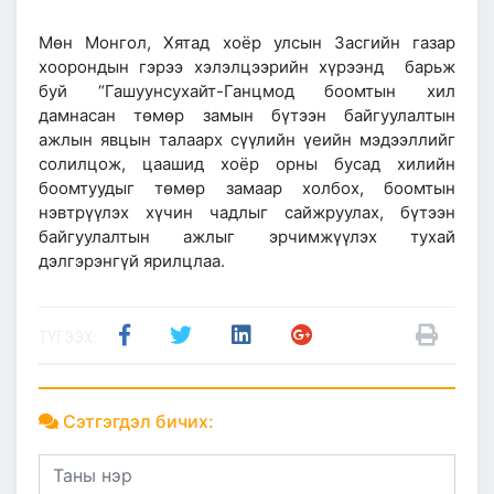
Мөн Монгол, Хятад хоёр улсын Засгийн газар
хоорондын гэрээ хэлэлцээрийн хүрээнд барьж
буй “Гашуунсухайт-Ганцмод боомтын хил
дамнасан төмөр замын бүтээн байгуулалтын
ажлын явцын талаарх сүүлийн үеийн мэдээллийг
солилцож, цаашид хоёр орны бусад хилийн
боомтуудыг төмөр замаар холбох, боомтын
нэвтрүүлэх хүчин чадлыг сайжруулах, бүтээн
байгуулалтын ажлыг эрчимжүүлэх тухай
дэлгэрэнгүй ярилцлаа.
ТҮГЭЭХ:
Сэтгэгдэл бичих: