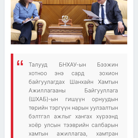
Талууд БНХАУ-ын Бээжин
хотноо энэ сард зохион
байгуулагдах Шанхайн Хамтын
Ажиллагааны Байгууллага
(ШХАБ)-ын гишүүн орнуудын
төрийн тэргүүн нарын уулзалтын
бэлтгэл ажлыг хангах хүрээнд
хоёр улсын тээврийн салбарын
хамтын ажиллагаа, хамтран