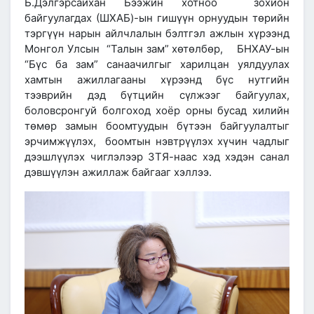
Б.Дэлгэрсайхан Бээжин хотноо зохион
байгуулагдах (ШХАБ)-ын гишүүн орнуудын төрийн
тэргүүн нарын айлчлалын бэлтгэл ажлын хүрээнд
Монгол Улсын “Талын зам” хөтөлбөр, БНХАУ-ын
“Бүс ба зам” санаачилгыг харилцан уялдуулах
хамтын ажиллагааны хүрээнд бүс нутгийн
тээврийн дэд бүтцийн сүлжээг байгуулах,
боловсронгуй болгоход хоёр орны бусад хилийн
төмөр замын боомтуудын бүтээн байгуулалтыг
эрчимжүүлэх, боомтын нэвтрүүлэх хүчин чадлыг
дээшлүүлэх чиглэлээр ЗТЯ-наас хэд хэдэн санал
дэвшүүлэн ажиллаж байгааг хэллээ.