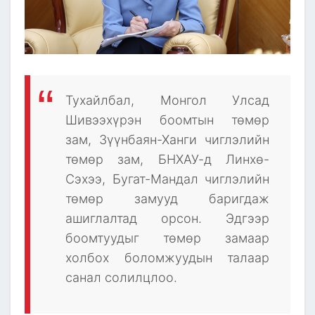
Тухайлбал, Монгол Улсад
Шивээхүрэн боомтын төмөр
зам, Зүүнбаян-Ханги чиглэлийн
төмөр зам, БНХАУ-д Линхө-
Сэхээ, Бугат-Мандал чиглэлийн
төмөр замууд баригдаж
ашиглалтад орсон. Эдгээр
боомтуудыг төмөр замаар
холбох боломжуудын талаар
санал солилцлоо.