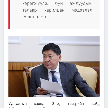
хэрэгжүүлж буй ажлуудын
талаар харилцан мэдээлэл
солилцлоо.
Уулзалтын эхэнд Зам, тээврийн сайд