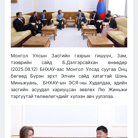
Монгол Улсын Засгийн газрын гишүүн, Зам,
тээврийн сайд Б.Дэлгэрсайхан өнөөдөр
(2025.08.12) БНХАУ-аас Монгол Улсад суугаа Онц
бөгөөд Бүрэн эрхт Элчин сайд хатагтай Шэнь
Миньжуань, БНХАУ-ын ЭСЯ-ны Худалдаа, эдийн
засгийн асуудал хариуцсан зөвлөх Лю Жиньжи
тэргүүтэй төлөөлөгчдийг хүлээн авч уулзлаа.