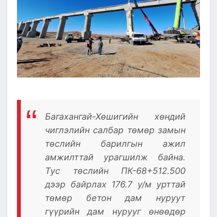
Багахангай-Хөшигийн хөндий
чиглэлийн салбар төмөр замын
төслийн барилгын ажил
амжилттай урагшилж байна.
Тус төслийн ПК-68+512.500
дээр байрлах 176.7 у/м урттай
төмөр бетон дам нуруут
гүүрийн дам нурууг өнөөдөр