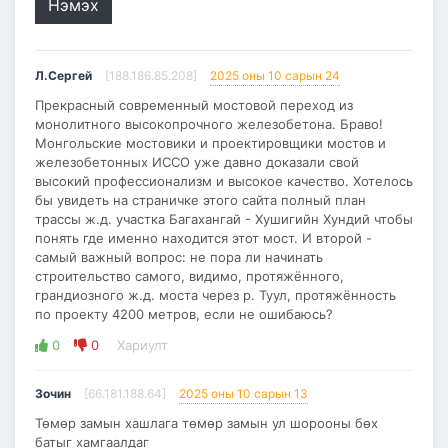
Нэмэх
Л.Сергей
[188.186.85.208]
2025 оны 10 сарын 24
Прекрасный современный мостовой переход из
монолитного высокопрочного железобетона. Браво!
Монгольские мостовики и проектировщики мостов и
железобетонных ИССО уже давно доказали свой
высокий профессионализм и высокое качество. Хотелось
бы увидеть на страничке этого сайта полный план
трассы ж.д. участка Багахангай - Хушигийн Хундий чтобы
понять где именно находится этот мост. И второй -
самый важный вопрос: не пора ли начинать
строительство самого, видимо, протяжённого,
грандиозного ж.д. моста через р. Туул, протяжённость
по проекту 4200 метров, если не ошибаюсь?
0
0
Хариулт
Зочин
[66.181.188.64]
2025 оны 10 сарын 13
Төмөр замын хашлага төмөр замын ул шорооны бөх
батыг хамгаалдаг