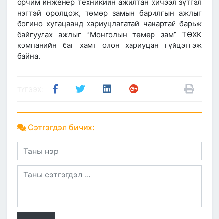
орчим инженер техникийн ажилтан хичээл зүтгэл
нэгтэй оролцож, төмөр замын барилгын ажлыг
богино хугацаанд хариуцлагатай чанартай барьж
байгуулах ажлыг “Монголын төмөр зам” ТӨХК
компанийн баг хамт олон хариуцан гүйцэтгэж
байна.
ТҮГЭЭХ:
Сэтгэгдэл бичих: