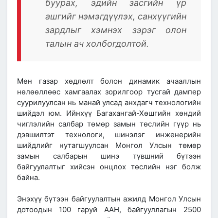
буурах, эдийн засгийн үр
ашгийг нэмэгдүүлэх, санхүүгийн
зардлыг хэмнэх зэрэг олон
талын ач холбогдолтой.
Мөн газар хөдлөлт болон динамик ачааллын
нөлөөллөөс хамгаалах зорилгоор тусгай дампер
суурилуулсан нь манай улсад анхдагч технологийн
шийдэл юм. Ийнхүү Багахангай-Хөшгийн хөндий
чиглэлийн салбар төмөр замын төслийн гүүр нь
дэвшилтэт технологи, шинэлэг инженерийн
шийдлийг нутагшуулсан Монгол Улсын төмөр
замын салбарын шинэ түвшний бүтээн
байгуулалтыг хийсэн онцлох төслийн нэг болж
байна.
Энэхүү бүтээн байгуулалтын ажилд Монгол Улсын
дотоодын 100 гаруй ААН, байгууллагын 2500