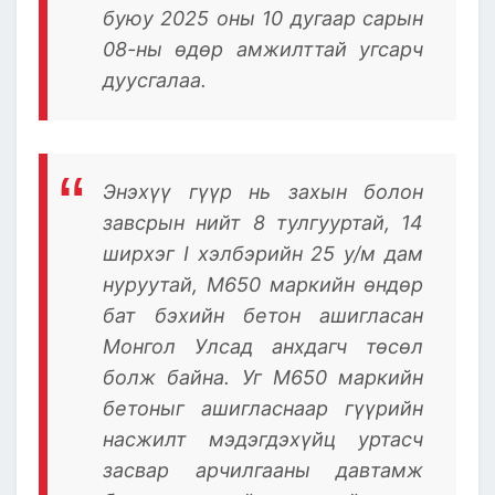
буюу 2025 оны 10 дугаар сарын
08-ны өдөр амжилттай угсарч
дуусгалаа.
Энэхүү гүүр нь захын болон
завсрын нийт 8 тулгууртай, 14
ширхэг I хэлбэрийн 25 у/м дам
нуруутай, М650 маркийн өндөр
бат бэхийн бетон ашигласан
Монгол Улсад анхдагч төсөл
болж байна. Уг М650 маркийн
бетоныг ашигласнаар гүүрийн
насжилт мэдэгдэхүйц уртасч
засвар арчилгааны давтамж