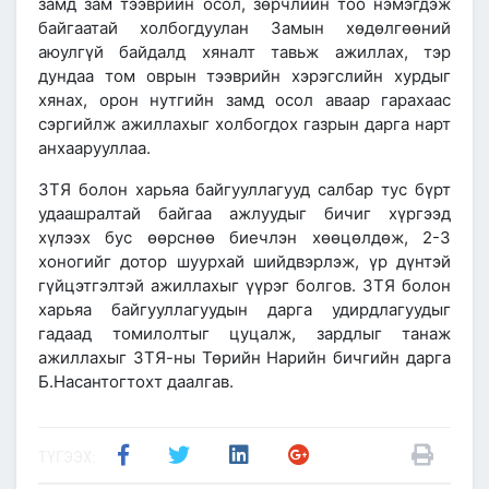
замд зам тээврийн осол, зөрчлийн тоо нэмэгдэж
байгаатай холбогдуулан Замын хөдөлгөөний
аюулгүй байдалд хяналт тавьж ажиллах, тэр
дундаа том оврын тээврийн хэрэгслийн хурдыг
хянах, орон нутгийн замд осол аваар гарахаас
сэргийлж ажиллахыг холбогдох газрын дарга нарт
анхаарууллаа.
ЗТЯ болон харьяа байгууллагууд салбар тус бүрт
удаашралтай байгаа ажлуудыг бичиг хүргээд
хүлээх бус өөрснөө биечлэн хөөцөлдөж, 2-3
хоногийг дотор шуурхай шийдвэрлэж, үр дүнтэй
гүйцэтгэлтэй ажиллахыг үүрэг болгов. ЗТЯ болон
харьяа байгууллагуудын дарга удирдлагуудыг
гадаад томилолтыг цуцалж, зардлыг танаж
ажиллахыг ЗТЯ-ны Төрийн Нарийн бичгийн дарга
Б.Насантогтохт даалгав.
ТҮГЭЭХ: