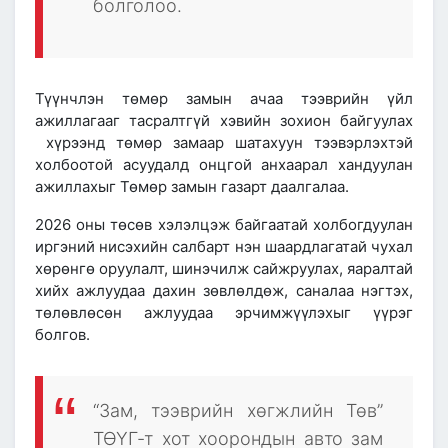
болголоо.
Түүнчлэн төмөр замын ачаа тээврийн үйл
ажиллагааг тасралтгүй хэвийн зохион байгуулах
хүрээнд төмөр замаар шатахуун тээвэрлэхтэй
холбоотой асуудалд онцгой анхаарал хандуулан
ажиллахыг Төмөр замын газарт даалгалаа.
2026 оны төсөв хэлэлцэж байгаатай холбогдуулан
иргэний нисэхийн салбарт нэн шаардлагатай чухал
хөрөнгө оруулалт, шинэчилж сайжруулах, яаралтай
хийх ажлуудаа дахин зөвлөлдөж, саналаа нэгтэх,
төлөвлөсөн ажлуудаа эрчимжүүлэхыг үүрэг
болгов.
“Зам, тээврийн хөгжлийн Төв”
ТӨҮГ-т хот хоорондын авто зам