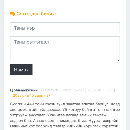
Сэтгэгдэл бичих:
Нэмэх
Ц.Чиваажижий
[2405:5700:302:36b9:ccc2:7b05:3b11:8b63]
2025 оны 10 сарын 27
Бүх жин 44н тонн гэсэн зүйл заалтаа ягштал бариул. Ховд
эко цементийн үйлдвэрээс УБ хотруу байнга тонн шингээ
хэтрүүлж ачуулдаг .Үүнийгээ дагаад зам их гэмтэж
эвдэрч бна. Аваар осол ч нэмэгдэж бгаа. Нүүрс тээврийн
машиныг хот хооронд тэавэр хийхийн хориглох хэрэгтэй.