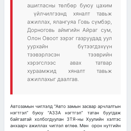
ашигласны төлбөр буюу цахим
үйлчилгээнд хяналт тавьж
ажиллах, ялангуяа Говь сүмбэр,
Дорноговь аймгийн Айраг сум,
Олон Овоот зэрэг газруудад уул
уурхайн бүтээгдэхүүн
тээвэрлэсэн тээврийн
хэрэгслээс авах татвар
хураамжид хяналт тавьж
ажиллахыг даалгав.
Автозамын чиглэлд "Авто замын засвар арчлалтын
нэгтгэл” буюу “АЗЗА нэгтгэл” татан буугдаж
байгаатай холбогдуулан ЗТЯ-ны Хуулийн хэлтэс
анхаарч ажиллах чиглэл өглөө. Мөн орон нутгийн