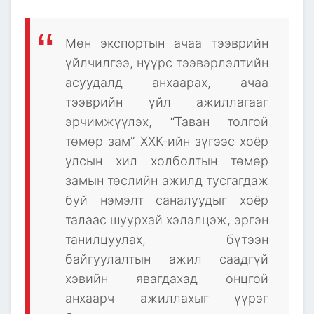
Мөн экспортын ачаа тээврийн
үйлчилгээ, нүүрс тээвэрлэлтийн
асуудалд анхаарах, ачаа
тээврийн үйл ажиллагааг
эрчимжүүлэх, “Таван толгой
төмөр зам” ХХК-ийн зүгээс хоёр
улсын хил холболтын төмөр
замын төслийн ажилд тусгагдаж
буй нэмэлт саналуудыг хоёр
талаас шуурхай хэлэлцэж, эргэн
танилцуулах, бүтээн
байгуулалтын ажил саадгүй
хэвийн явагдахад онцгой
анхаарч ажиллахыг үүрэг