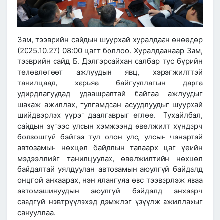
Зам, тээврийн сайдын шуурхай хуралдаан өнөөдөр
(2025.10.27) 08:00 цагт боллоо. Хуралдаанаар Зам,
тээврийн сайд Б. Дэлгэрсайхан салбар тус бүрийн
төлөвлөгөөт ажлуудын явц, хэрэгжилттэй
танилцаад, харьяа байгууллагын дарга
удирдлагуудад удаашралтай байгаа ажлуудыг
шахаж ажиллах, тулгамдсан асуудлуудыг шуурхай
шийдвэрлэх үүрэг даалгаврыг өглөө. Тухайлбал,
сайдын зүгээс улсын хэмжээнд өвөлжилт хүндэрч
болзошгүй байгаа тул олон улс, улсын чанартай
автозамын нөхцөл байдлын талаарх цаг үеийн
мэдээллийг танилцуулах, өвөлжилтийн нөхцөл
байдалтай уялдуулан автозамын аюулгүй байдалд
онцгой анхаарах, нэн ялангуяа өвс тээвэрлэж яваа
автомашинуудын аюулгүй байдалд анхаарч
саадгүй нэвтрүүлэхэд дэмжлэг үзүүлж ажиллахыг
санууллаа.