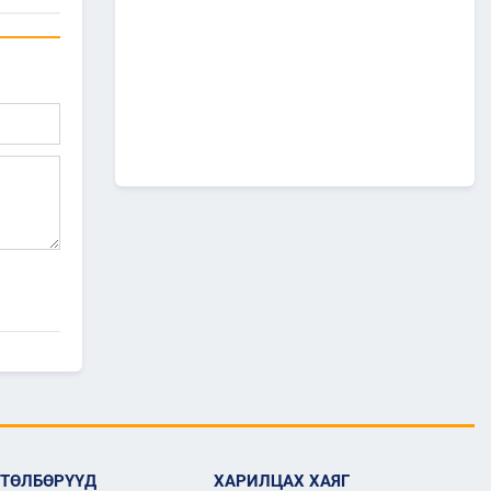
А0502: Өндөрхаан-
Чойбалсан чиглэлийн 50 км авто
замын их засварын ажлын “Байгаль
орчин, нийгмийн менежментийн
төлөвлөгөө” батлагдлаа.
2026/07/08
1
“МИАТ” ТӨХК-ийн ажилтан,
албан хаагчдыг Төрийн
дээд одон медалиар
шагналаа
2026/07/07
516 мянган удаагийн
нислэгээр 25.7 сая
зорчигч тээвэрлэж чадсан
"МИАТ" ТӨХК-ийн 70
жилийн ТҮҮХ
2026/07/07
2
Улсын болон орон нутгийн
чанартай хатуу хучилттай
авто замын сүлжээг
өргөжүүлэх ажлууд үе
шаттай хийгдсээр байна
ӨТӨЛБӨРҮҮД
ХАРИЛЦАХ ХАЯГ