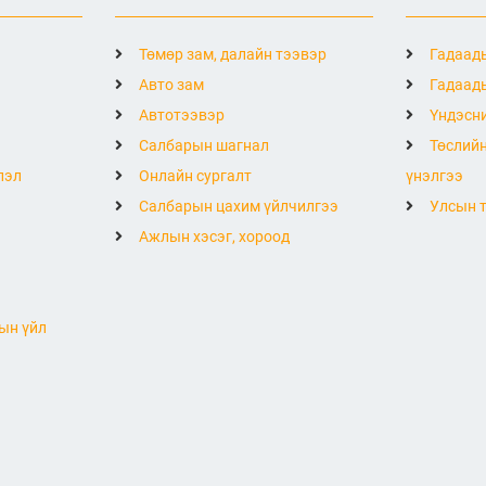
Төмөр зам, далайн тээвэр
Гадаады
Авто зам
Гадаады
Автотээвэр
Үндэсни
Салбарын шагнал
Төслийн
лэл
Онлайн сургалт
үнэлгээ
Салбарын цахим үйлчилгээ
Улсын т
Ажлын хэсэг, хороод
ын үйл