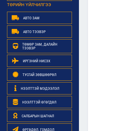
ТӨРИЙН ҮЙЛЧИЛГЭЭ
АВТО ЗАМ
АВТО ТЭЭВЭР
ТӨМӨР ЗАМ, ДАЛАЙН
ТЭЭВЭР
ИРГЭНИЙ НИСЭХ
ТУСГАЙ ЗӨВШӨӨРӨЛ
НЭЭЛТТЭЙ МЭДЭЭЛЭЛ
НЭЭЛТТЭЙ ӨГӨГДӨЛ
САЛБАРЫН ШАГНАЛ
ӨРГӨДӨЛ, ГОМДОЛ