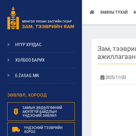
ЯАМНЫ ТУХАЙ
НҮҮР ХУУДАС
Зам, тээври
ажиллагаан
ХОЛБОО БАРИХ
E-ZASAG.MN
2025/11/03
ЗӨВЛӨЛ, ХОРООД
ЗАМЫН ХӨДӨЛГӨӨНИЙ
АЮУЛГҮЙ БАЙДЛЫН
ҮНДЭСНИЙ ЗӨВЛӨЛ
ҮНДЭСНИЙ ТЭЭВРИЙН
ХОРОО