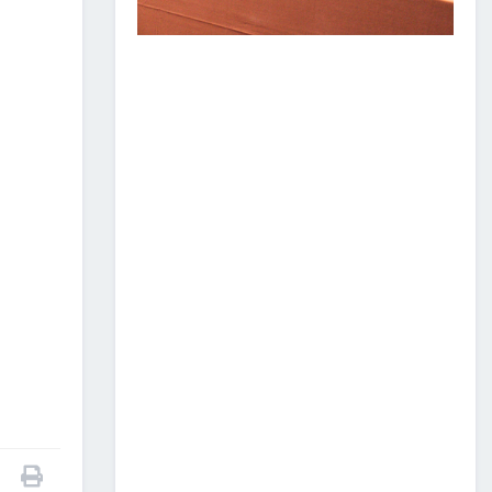
ЗАМ, ТЭЭВРИЙН САЛБАР
2026 ОНЫ ЭХНИЙ ХАГАС
ЖИЛИЙН АЖЛАА ДҮГНЭЖ,
БҮТЭЭН БАЙГУУЛАЛТЫН
ТОМ ТӨСЛҮҮДИЙГ
ХУГАЦААНД НЬ АШИГЛАЛТАД
ОРУУЛАХЫГ ҮҮРЭГ БОЛГОЛОО
2026/07/08
2
ЗАМ, ТЭЭВРИЙН ЯАМНЫ
АЖИЛТАН, АЛБА
ХААГЧДЫГ ТӨРИЙН ОДОН
МЕДАЛИАР ШАГНАЛАА
2026/07/08
ТӨРИЙН ОДОН
МЕДАЛИАР ШАГНАЛАА
2026/07/08
1
“Монгол Улсын тээврийн
холболт болон логистикийг
сайжруулах төсөл”-ийн
хүрээнд хэрэгжүүлж буй