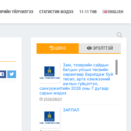
ӨРИЙН ҮЙЛЧИЛГЭЭ
СТАТИСТИК МЭДЭЭ
11-11 ТӨВ
ENGLISH
ШИНЭ
ЭРЭЛТТЭЙ
Зам, тээврийн сайдын
багцын улсын төсвийн
хөрөнгөөр баригдаж буй
төсөл, арга хэмжээний
ажлын гүйцэтгэл,
санхүүжилтийн 2026 оны 7 дугаар
сарын мэдээ
2026/08/07
ЗАРЛАЛ