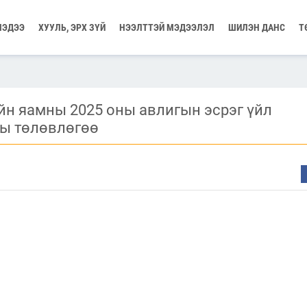
МЭДЭЭ
ХУУЛЬ, ЭРХ ЗҮЙ
НЭЭЛТТЭЙ МЭДЭЭЛЭЛ
ШИЛЭН ДАНС
Т
йн яамны 2025 оны авлигын эсрэг үйл
ы төлөвлөгөө