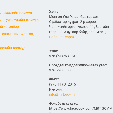
2026/07/06
"МИАТ" ТӨХК-ийн 70
Хаяг:
н зээлийн төслүүд
жилийн ойд зориулсан
Монгол Улс, Улаанбаатар хот,
шуудангийн марк
н тусламжийн төслүүд
Сүхбаатар дүүрэг, 2-р хороо,
хэвлэгдлээ
й хөтөлбөр
Чингисийн өргөн чөлөө -11, Засгийн
2026/07/06
газрын 13 дугаар байр, зип:14251,
 хяналт-шинжилгээ,
Байршил харах
Монгол Улсын агаарын
тээврийн салбарын
хөгжлийн ирээдүйн чиг
өсвийн төслүүд
хандлагыг хамтдаа
Утас:
тодорхойлж байна
976-(51)263179
2026/07/06
Өргөдөл, гомдол хүлээн авах утас:
Нефть импортлогч
976-72005500
компаниудын төлөөллийг
хүлээн авч уулзлаа
Факс:
(976-11)-312315
2026/06/29
1
И-мэйл:
info@mrt.gov.mn
ЗАМ, ТЭЭВРИЙН САЙД
Б.ДЭЛГЭРСАЙХАН ЯПОН
Фэйсбүүк хуудас:
УЛСЫН ЭЛЧИН САЙДТАЙ
https://www.facebook.com/MRT.GOV.
НИСЭХ БУУДЛЫН