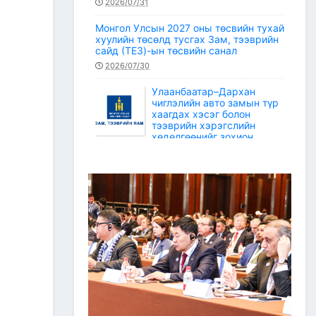
2026/07/31
Монгол Улсын 2027 оны төсвийн тухай
хуулийн төсөлд тусгах Зам, тээврийн
сайд (ТЕЗ)-ын төсвийн санал
2026/07/30
Улаанбаатар–Дархан
чиглэлийн авто замын түр
хаагдах хэсэг болон
тээврийн хэрэгслийн
хөдөлгөөнийг зохион
байгуулах түр замын маршрут
2026/07/30
Зам, тээврийн салбарын статистикийн
мэдээ /2026 оны 6 дугаар сар/
2026/07/20
Зам, тээврийн сайдын багцын улсын
төсвийн хөрөнгөөр баригдаж буй
төсөл, арга хэмжээний ажлын
гүйцэтгэл, санхүүжилтийн 2026 оны 6
дугаар сарын мэдээ
2026/07/09