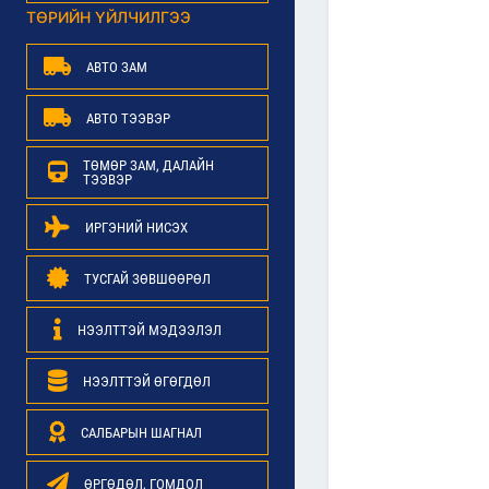
ТӨРИЙН ҮЙЛЧИЛГЭЭ
АВТО ЗАМ
АВТО ТЭЭВЭР
ТӨМӨР ЗАМ, ДАЛАЙН
ТЭЭВЭР
ИРГЭНИЙ НИСЭХ
ТУСГАЙ ЗӨВШӨӨРӨЛ
НЭЭЛТТЭЙ МЭДЭЭЛЭЛ
НЭЭЛТТЭЙ ӨГӨГДӨЛ
САЛБАРЫН ШАГНАЛ
ӨРГӨДӨЛ, ГОМДОЛ