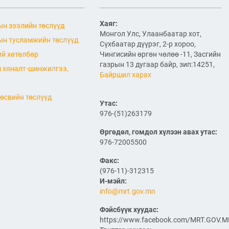
2026/07/06
"МИАТ" ТӨХК-ийн 70
Хаяг:
н зээлийн төслүүд
жилийн ойд зориулсан
Монгол Улс, Улаанбаатар хот,
шуудангийн марк
н тусламжийн төслүүд
Сүхбаатар дүүрэг, 2-р хороо,
хэвлэгдлээ
й хөтөлбөр
Чингисийн өргөн чөлөө -11, Засгийн
2026/07/06
газрын 13 дугаар байр, зип:14251,
 хяналт-шинжилгээ,
Байршил харах
Монгол Улсын агаарын
тээврийн салбарын
хөгжлийн ирээдүйн чиг
өсвийн төслүүд
хандлагыг хамтдаа
Утас:
тодорхойлж байна
976-(51)263179
2026/07/06
Өргөдөл, гомдол хүлээн авах утас:
Нефть импортлогч
976-72005500
компаниудын төлөөллийг
хүлээн авч уулзлаа
Факс:
(976-11)-312315
2026/06/29
1
И-мэйл:
info@mrt.gov.mn
ЗАМ, ТЭЭВРИЙН САЙД
Б.ДЭЛГЭРСАЙХАН ЯПОН
Фэйсбүүк хуудас:
УЛСЫН ЭЛЧИН САЙДТАЙ
https://www.facebook.com/MRT.GOV.
НИСЭХ БУУДЛЫН