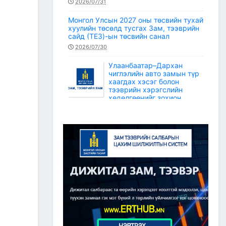
2026/07/31
Монгол Улсын 2027 оны төсвийн тухай
хуулийн төсөлд тусгах Зам, тээврийн
сайд (ТЕЗ)-ын төсвийн санал
2026/07/30
Улаанбаатар–Дархан
чиглэлийн авто замын түр
хаагдах хэсэг болон
тээврийн хэрэгслийн
хөдөлгөөнийг зохион
байгуулах түр замын маршрут
2026/07/30
Зам, тээврийн салбарын статистикийн
мэдээ /2026 оны 6 дугаар сар/
2026/07/20
Зам, тээврийн сайдын багцын улсын
төсвийн хөрөнгөөр баригдаж буй
төсөл, арга хэмжээний ажлын
гүйцэтгэл, санхүүжилтийн 2026 оны 6
дугаар сарын мэдээ
2026/07/09