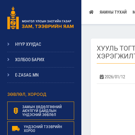
ЯАМНЫ ТУХАЙ
НҮҮР ХУУДАС
ХУУЛЬ ТОГ
ХЭРЭГЖИЛТ
ХОЛБОО БАРИХ
E-ZASAG.MN
2026/01/12
ЗӨВЛӨЛ, ХОРООД
ЗАМЫН ХӨДӨЛГӨӨНИЙ
АЮУЛГҮЙ БАЙДЛЫН
ҮНДЭСНИЙ ЗӨВЛӨЛ
ҮНДЭСНИЙ ТЭЭВРИЙН
ХОРОО