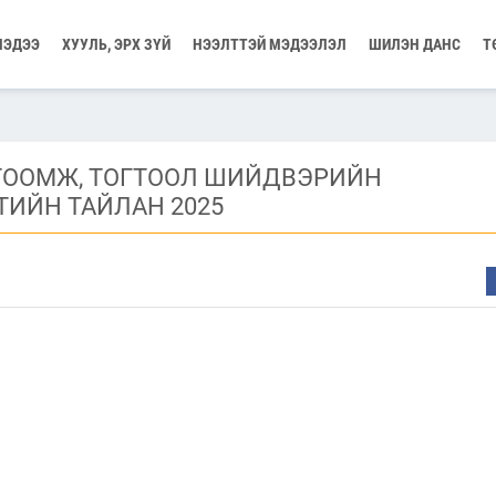
МЭДЭЭ
ХУУЛЬ, ЭРХ ЗҮЙ
НЭЭЛТТЭЙ МЭДЭЭЛЭЛ
ШИЛЭН ДАНС
Т
ТООМЖ, ТОГТООЛ ШИЙДВЭРИЙН
ИЙН ТАЙЛАН 2025