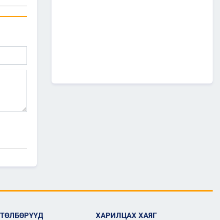
А0502: Өндөрхаан-
Чойбалсан чиглэлийн 50 км авто
замын их засварын ажлын “Байгаль
орчин, нийгмийн менежментийн
төлөвлөгөө” батлагдлаа.
2026/07/08
1
“МИАТ” ТӨХК-ийн ажилтан,
албан хаагчдыг Төрийн
дээд одон медалиар
шагналаа
2026/07/07
516 мянган удаагийн
нислэгээр 25.7 сая
зорчигч тээвэрлэж чадсан
"МИАТ" ТӨХК-ийн 70
жилийн ТҮҮХ
2026/07/07
2
Улсын болон орон нутгийн
чанартай хатуу хучилттай
авто замын сүлжээг
өргөжүүлэх ажлууд үе
шаттай хийгдсээр байна
ӨТӨЛБӨРҮҮД
ХАРИЛЦАХ ХАЯГ