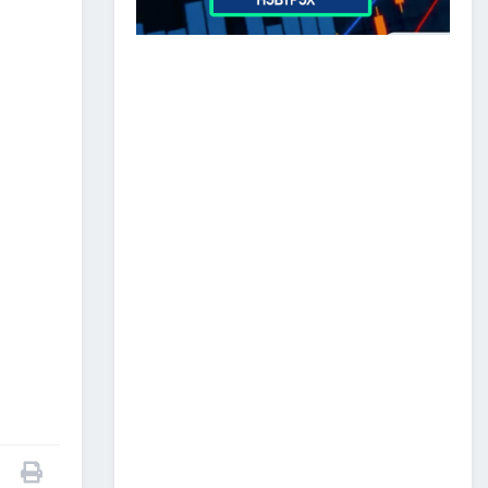
ЗАМ, ТЭЭВРИЙН САЛБАР
2026 ОНЫ ЭХНИЙ ХАГАС
ЖИЛИЙН АЖЛАА ДҮГНЭЖ,
БҮТЭЭН БАЙГУУЛАЛТЫН
ТОМ ТӨСЛҮҮДИЙГ
ХУГАЦААНД НЬ АШИГЛАЛТАД
ОРУУЛАХЫГ ҮҮРЭГ БОЛГОЛОО
2026/07/08
2
ЗАМ, ТЭЭВРИЙН ЯАМНЫ
АЖИЛТАН, АЛБА
ХААГЧДЫГ ТӨРИЙН ОДОН
МЕДАЛИАР ШАГНАЛАА
2026/07/08
ТӨРИЙН ОДОН
МЕДАЛИАР ШАГНАЛАА
2026/07/08
1
“Монгол Улсын тээврийн
холболт болон логистикийг
сайжруулах төсөл”-ийн
хүрээнд хэрэгжүүлж буй