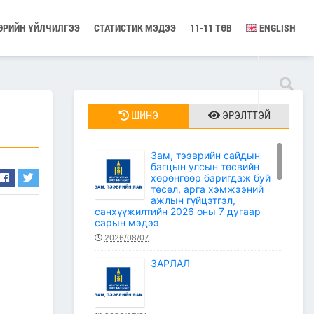
ӨРИЙН ҮЙЛЧИЛГЭЭ
СТАТИСТИК МЭДЭЭ
11-11 ТӨВ
ENGLISH
ШИНЭ
ЭРЭЛТТЭЙ
Зам, тээврийн сайдын
багцын улсын төсвийн
хөрөнгөөр баригдаж буй
төсөл, арга хэмжээний
ажлын гүйцэтгэл,
санхүүжилтийн 2026 оны 7 дугаар
сарын мэдээ
2026/08/07
ЗАРЛАЛ