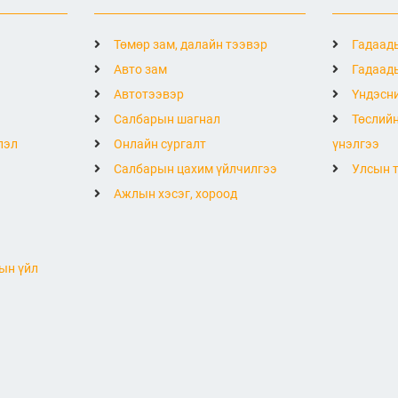
Төмөр зам, далайн тээвэр
Гадаады
Авто зам
Гадаады
Автотээвэр
Үндэсни
Салбарын шагнал
Төслийн
лэл
Онлайн сургалт
үнэлгээ
Салбарын цахим үйлчилгээ
Улсын т
Ажлын хэсэг, хороод
ын үйл