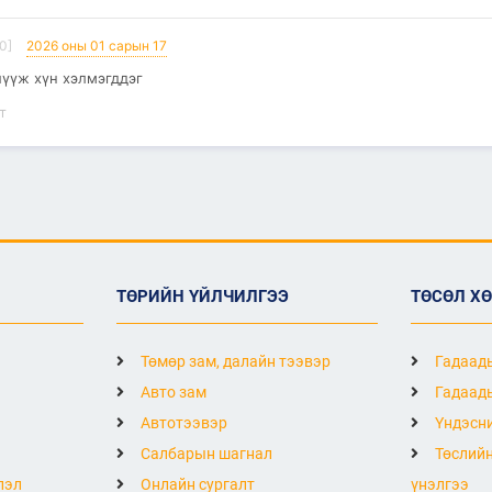
0]
2026 оны 01 сарын 17
шүүж хүн хэлмэгддэг
т
ТӨРИЙН ҮЙЛЧИЛГЭЭ
ТӨСӨЛ Х
Төмөр зам, далайн тээвэр
Гадаады
Авто зам
Гадаады
Автотээвэр
Үндэсни
Салбарын шагнал
Төслийн
лэл
Онлайн сургалт
үнэлгээ