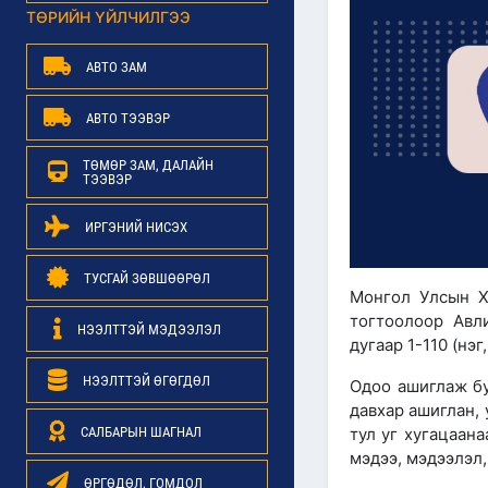
ТӨРИЙН ҮЙЛЧИЛГЭЭ
АВТО ЗАМ
АВТО ТЭЭВЭР
ТӨМӨР ЗАМ, ДАЛАЙН
ТЭЭВЭР
ИРГЭНИЙ НИСЭХ
ТУСГАЙ ЗӨВШӨӨРӨЛ
Монгол Улсын Х
тогтоолоор Авл
НЭЭЛТТЭЙ МЭДЭЭЛЭЛ
дугаар 1-110 (нэг
НЭЭЛТТЭЙ ӨГӨГДӨЛ
Одоо ашиглаж бу
давхар ашиглан,
САЛБАРЫН ШАГНАЛ
тул уг хугацаана
мэдээ, мэдээлэл,
ӨРГӨДӨЛ, ГОМДОЛ