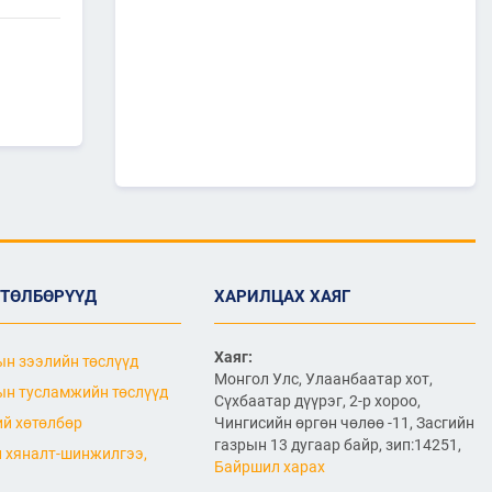
МЕДАЛИАР ШАГНАЛАА
2026/07/08
1
“Монгол Улсын тээврийн
холболт болон логистикийг
сайжруулах төсөл”-ийн
хүрээнд хэрэгжүүлж буй
А0502: Өндөрхаан-
Чойбалсан чиглэлийн 50 км авто
замын их засварын ажлын “Байгаль
орчин, нийгмийн менежментийн
төлөвлөгөө” батлагдлаа.
2026/07/08
1
ӨТӨЛБӨРҮҮД
ХАРИЛЦАХ ХАЯГ
“МИАТ” ТӨХК-ийн ажилтан,
албан хаагчдыг Төрийн
дээд одон медалиар
Хаяг:
н зээлийн төслүүд
шагналаа
Монгол Улс, Улаанбаатар хот,
н тусламжийн төслүүд
2026/07/07
Сүхбаатар дүүрэг, 2-р хороо,
й хөтөлбөр
Чингисийн өргөн чөлөө -11, Засгийн
516 мянган удаагийн
газрын 13 дугаар байр, зип:14251,
нислэгээр 25.7 сая
 хяналт-шинжилгээ,
Байршил харах
зорчигч тээвэрлэж чадсан
"МИАТ" ТӨХК-ийн 70