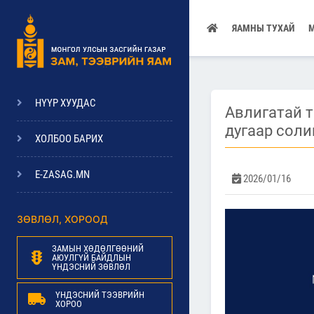
ЯАМНЫ ТУХАЙ
НҮҮР ХУУДАС
Авлигатай т
дугаар соли
ХОЛБОО БАРИХ
E-ZASAG.MN
2026/01/16
ЗӨВЛӨЛ, ХОРООД
ЗАМЫН ХӨДӨЛГӨӨНИЙ
АЮУЛГҮЙ БАЙДЛЫН
ҮНДЭСНИЙ ЗӨВЛӨЛ
ҮНДЭСНИЙ ТЭЭВРИЙН
ХОРОО