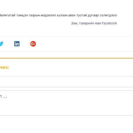
Авлигатай тэмцэх газрын мэдээлэл хүлээн авах тусгай дугаар солигдлоо
Зам, тээврийн яам Facebook
чих: