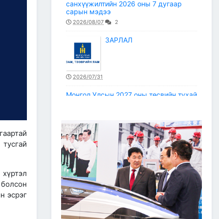
санхүүжилтийн 2026 оны 7 дугаар
сарын мэдээ
2026/08/07
2
ЗАРЛАЛ
2026/07/31
Монгол Улсын 2027 оны төсвийн тухай
хуулийн төсөлд тусгах Зам, тээврийн
сайд (ТЕЗ)-ын төсвийн санал
2026/07/30
гаартай
Улаанбаатар–Дархан
 тусгай
чиглэлийн авто замын түр
хаагдах хэсэг болон
тээврийн хэрэгслийн
хөдөлгөөнийг зохион
 хүртэл
байгуулах түр замын маршрут
 болсон
2026/07/30
н эсрэг
Зам, тээврийн салбарын статистикийн
мэдээ /2026 оны 6 дугаар сар/