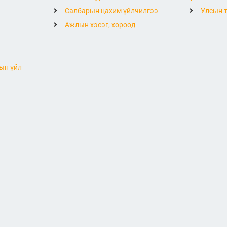
Салбарын цахим үйлчилгээ
Улсын т
Ажлын хэсэг, хороод
ын үйл