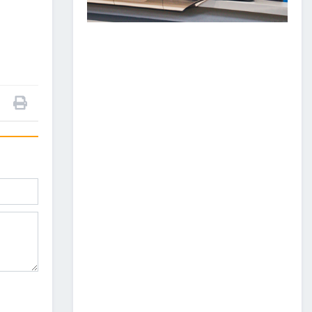
2026/07/20
Зам, тээврийн сайдын багцын улсын
төсвийн хөрөнгөөр баригдаж буй
төсөл, арга хэмжээний ажлын
гүйцэтгэл, санхүүжилтийн 2026 оны 6
дугаар сарын мэдээ
2026/07/09
ЗАМ, ТЭЭВРИЙН САЛБАР
2026 ОНЫ ЭХНИЙ ХАГАС
ЖИЛИЙН АЖЛАА ДҮГНЭЖ,
БҮТЭЭН БАЙГУУЛАЛТЫН
ТОМ ТӨСЛҮҮДИЙГ
ХУГАЦААНД НЬ АШИГЛАЛТАД
ОРУУЛАХЫГ ҮҮРЭГ БОЛГОЛОО
2026/07/08
2
ЗАМ, ТЭЭВРИЙН ЯАМНЫ
АЖИЛТАН, АЛБА
ХААГЧДЫГ ТӨРИЙН ОДОН
МЕДАЛИАР ШАГНАЛАА
2026/07/08
ТӨРИЙН ОДОН