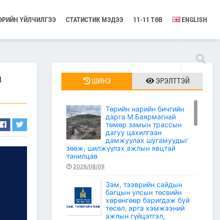
ӨРИЙН ҮЙЛЧИЛГЭЭ
СТАТИСТИК МЭДЭЭ
11-11 ТӨВ
ENGLISH
й
ШИНЭ
ЭРЭЛТТЭЙ
Төрийн нарийн бичгийн
дарга М.Баярмагнай
төмөр замын трассын
дагуу цахилгаан
дамжуулах шугамуудыг
зөөж, шилжүүлэх ажлын явцтай
танилцав
2026/08/09
Зам, тээврийн сайдын
багцын улсын төсвийн
хөрөнгөөр баригдаж буй
төсөл, арга хэмжээний
ажлын гүйцэтгэл,