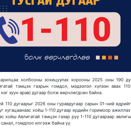
арилцаа холбооны зохицуулах хорооны 2025 оны 190 ду
игатай тэмцэх газрын гомдол, мэдээлэл хүлээн авах 110
, нэг зуун арав) дугаар болж өөрчлөгдсөн байна.
й 110 дугаарыг 2026 оны гуравдугаар сарын 01-ний өдрийг
 уг хугацаанаас хойш 1-110 дугаар ердийн горимоор ажиллах
ас хойш Авлигатай тэмцэх газар руу 1-110 дугаараар авлигы
 санал, гомдлоо илгээж байна уу.