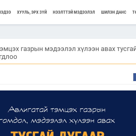
МЭДЭЭ
ХУУЛЬ, ЭРХ ЗҮЙ
НЭЭЛТТЭЙ МЭДЭЭЛЭЛ
ШИЛЭН ДАНС
Т
эмцэх газрын мэдээлэл хүлээн авах тусга
гдлоо