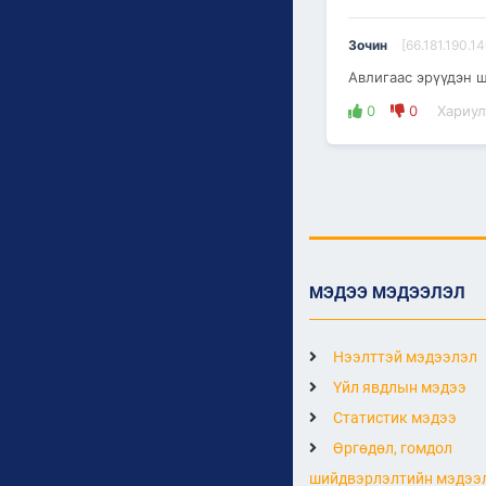
Зочин
[66.181.190.14
Авлигаас эрүүдэн 
0
0
Хариул
МЭДЭЭ МЭДЭЭЛЭЛ
Нээлттэй мэдээлэл
Үйл явдлын мэдээ
Статистик мэдээ
Өргөдөл, гомдол
шийдвэрлэлтийн мэдээ