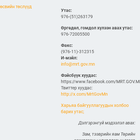
жилийн ТҮҮХ
өсвийн төслүүд
Утас:
2026/07/07
2
976-(51)263179
Улсын болон орон нутгийн
чанартай хатуу хучилттай
Өргөдөл, гомдол хүлээн авах утас:
авто замын сүлжээг
976-72005500
өргөжүүлэх ажлууд үе
шаттай хийгдсээр байна
Факс:
2026/07/06
(976-11)-312315
И-мэйл:
"МИАТ" ТӨХК-ийн 70
info@mrt.gov.mn
жилийн ойд зориулсан
шуудангийн марк
хэвлэгдлээ
Фэйсбүүк хуудас:
https://www.facebook.com/MRT.GOV.
2026/07/06
Твиттер хуудас:
http://x.com/MrtGovMn
Монгол Улсын агаарын
тээврийн салбарын
хөгжлийн ирээдүйн чиг
Харьяа байгууллагуудын холбоо
хандлагыг хамтдаа
барих утас;
тодорхойлж байна
2026/07/06
Дэлгэрэнгүй мэдээлэл авах:
Нефть импортлогч
Зам, тээврийн яам Төрийн
компаниудын төлөөллийг