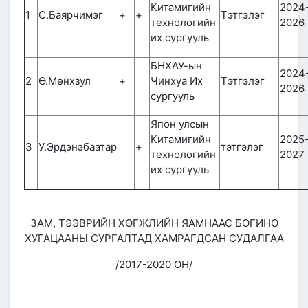
Китамигийн
2024
1
С.Баярчимэг
+
+
Тэтгэлэг
технологийн
2026
их сургууль
БНХАУ-ын
2024
2
Ө.Мөнхзул
+
Чинхуа Их
Тэтгэлэг
2026
сургууль
Япон улсын
Китамигийн
2025
3
У.Эрдэнэбаатар
+
тэтгэлэг
технологийн
2027
их сургууль
ЗАМ, ТЭЭВРИЙН ХӨГЖЛИЙН ЯАМНААС БОГИНО
ХУГАЦААНЫ СУРГАЛТАД ХАМРАГДСАН СУДАЛГАА
/2017-2020 ОН/