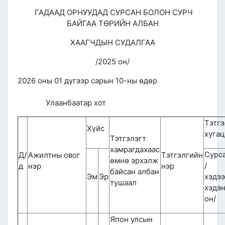
ГАДААД ОРНУУДАД СУРСАН БОЛОН СУРЧ
БАЙГАА ТӨРИЙН АЛБАН
ХААГЧДЫН СУДАЛГАА
/2025 он/
2026 оны 01 дүгээр сарын 10-ны өдөр
Улаанбаатар хот
Тэтг
Хүйс
хугац
Тэтгэлэгт
хамрагдахаас
Сурс
Д/
Ажилтны овог
Тэтгэлгийн
өмнө эрхэлж
/
д
нэр
нэр
байсан албан
Эм
Эр
хэдээ
тушаал
хэдэ
он/
Япон улсын