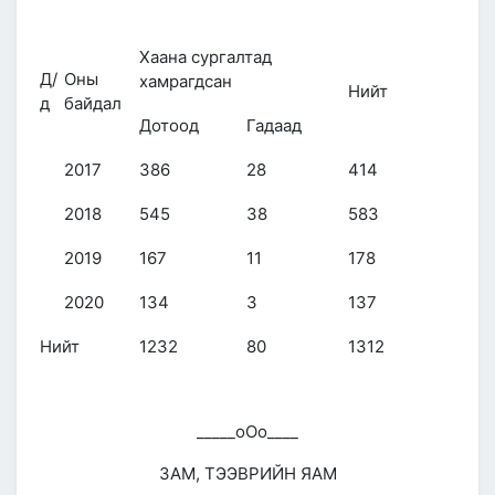
Хаана сургалтад
Д/
Оны
хамрагдсан
Нийт
д
байдал
Дотоод
Гадаад
2017
386
28
414
2018
545
38
583
2019
167
11
178
2020
134
3
137
Нийт
1232
80
1312
_____оОо____
ЗАМ, ТЭЭВРИЙН ЯАМ