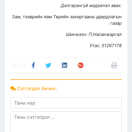
Дэлгэрэнгүй мэдээлэл авах:
Зам, тээврийн яам Төрийн захиргааны удирдлагын
газар
Шинжээч: П.Насанжаргал
Утас: 51267178
ТҮГЭЭХ:
Сэтгэгдэл бичих: