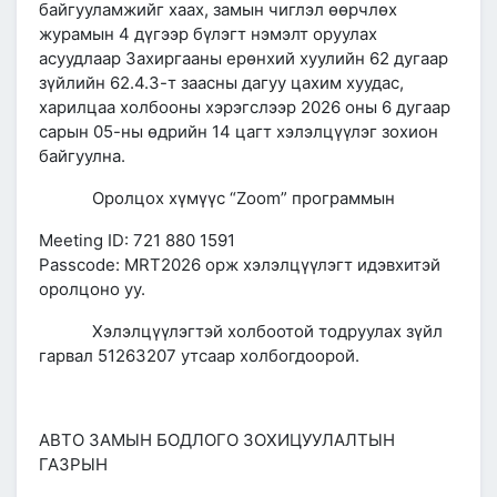
байгууламжийг хаах, замын чиглэл өөрчлөх
журамын 4 дүгээр бүлэгт нэмэлт оруулах
асуудлаар Захиргааны ерөнхий хуулийн 62 дугаар
зүйлийн 62.4.3-т заасны дагуу цахим хуудас,
харилцаа холбооны хэрэгслээр 2026 оны 6 дугаар
сарын 05-ны өдрийн 14 цагт хэлэлцүүлэг зохион
байгуулна.
Оролцох хүмүүс “Zoom” программын
Meeting ID: 721 880 1591
Passcode: MRT2026 орж хэлэлцүүлэгт идэвхитэй
оролцоно уу.
Хэлэлцүүлэгтэй холбоотой тодруулах зүйл
гарвал 51263207 утсаар холбогдоорой.
АВТО ЗАМЫН БОДЛОГО ЗОХИЦУУЛАЛТЫН
ГАЗРЫН