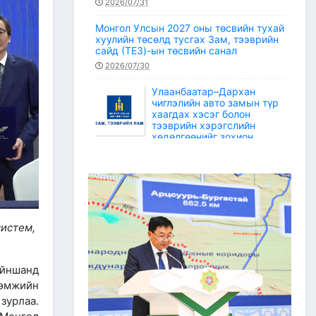
2026/07/31
Монгол Улсын 2027 оны төсвийн тухай
хуулийн төсөлд тусгах Зам, тээврийн
сайд (ТЕЗ)-ын төсвийн санал
2026/07/30
Улаанбаатар–Дархан
чиглэлийн авто замын түр
хаагдах хэсэг болон
тээврийн хэрэгслийн
хөдөлгөөнийг зохион
байгуулах түр замын маршрут
2026/07/30
Зам, тээврийн салбарын статистикийн
мэдээ /2026 оны 6 дугаар сар/
2026/07/20
систем,
Зам, тээврийн сайдын багцын улсын
төсвийн хөрөнгөөр баригдаж буй
төсөл, арга хэмжээний ажлын
айншанд
гүйцэтгэл, санхүүжилтийн 2026 оны 6
рөмжийн
дугаар сарын мэдээ
зурлаа.
2026/07/09