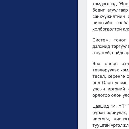
тэмдэглээд “Өнө
бодит агуулгаа
санхүүжилтийн 
нисэхийн салб
холбогдолтой ал
Систем, тоног
дэлхийд тэргүүл
аюулгүй, найдвар
Энэ оноос эхл
төвлөрүүлэх хэм
төсөл, хөрөнгө 
онд Олон улсын 
улсын иргэний 
орлогоо олон ул
Цаашид “ИНҮТ” 
бүрэн зориулах
нисгэгч, нислэ
тууштай үргэлжл