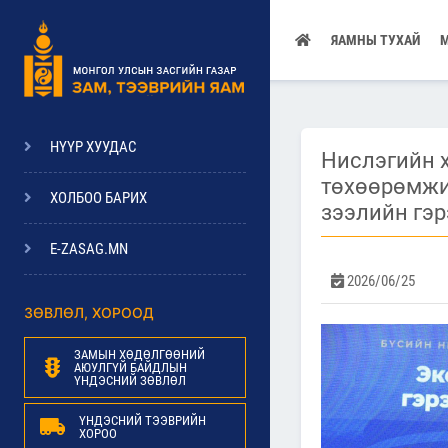
ЯАМНЫ ТУХАЙ
НҮҮР ХУУДАС
Нислэгийн 
төхөөрөмжи
ХОЛБОО БАРИХ
зээлийн гэр
E-ZASAG.MN
2026/06/25
ЗӨВЛӨЛ, ХОРООД
ЗАМЫН ХӨДӨЛГӨӨНИЙ
АЮУЛГҮЙ БАЙДЛЫН
ҮНДЭСНИЙ ЗӨВЛӨЛ
ҮНДЭСНИЙ ТЭЭВРИЙН
ХОРОО