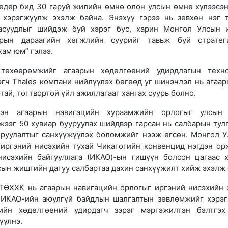
өдөр бид 30 гаруй жилийн өмнө олон улсын өмнө хүлээсэн
р хэрэгжүүлж эхэлж байна. Энэхүү гэрээ нь зөвхөн нэг 
асуудлыг шийдэж буй хэрэг бус, харин Монгол Улсын 
арын дараагийн хөгжлийн суурийг тавьж буй стратег
хам юм” гэлээ.
 төхөөрөмжийг агаарын хөдөлгөөний удирдлагын техн
эгч Thales компани нийлүүлэх бөгөөд уг шинэчлэл нь агаар
тай, тогтвортой үйл ажиллагааг хангах суурь болно.
эн агаарын навигацийн хураамжийн орлогыг улсын 
жээг 50 хувиар бууруулах шийдвэр гарсан нь салбарын тул
оруулалтыг санхүүжүүлэх боломжийг нээж өгсөн. Монгол У
иргэний нисэхийн тухай Чикагогийн конвенцид нэгдэн ор
нисэхийн байгууллага (ИКАО)-ын гишүүн болсон цагаас 
сын жишгийн дагуу салбартаа дахин санхүүжилт хийж эхэлж 
ТӨХХК нь агаарын навигацийн орлогыг иргэний нисэхийн 
, ИКАО-ийн аюулгүй байдлын шалгалтын зөвлөмжийг хэрэг
гийн хөдөлгөөний удирдагч зэрэг мэргэжилтэн бэлтгэ
үүлнэ.