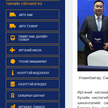
ТӨРИЙН ҮЙЛЧИЛГЭЭ
АВТО ЗАМ
АВТО ТЭЭВЭР
ТӨМӨР ЗАМ, ДАЛАЙН
ТЭЭВЭР
ИРГЭНИЙ НИСЭХ
ТУСГАЙ ЗӨВШӨӨРӨЛ
НЭЭЛТТЭЙ МЭДЭЭЛЭЛ
Улаанбаатар, С
НЭЭЛТТЭЙ ӨГӨГДӨЛ
Иргэний нисэхи
САЛБАРЫН ШАГНАЛ
бүсийн нислэги
шинэчлэлийг са
ӨРГӨДӨЛ, ГОМДОЛ