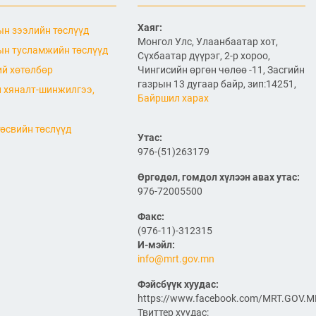
холболт болон логистикийг
сайжруулах төсөл”-ийн
хүрээнд хэрэгжиж буй
Хаяг:
н зээлийн төслүүд
А0301: Улаанбаатар–
Монгол Улс, Улаанбаатар хот,
Арвайхээр чиглэлийн 105 км авто
н тусламжийн төслүүд
Сүхбаатар дүүрэг, 2-р хороо,
замын засварын ажлын Байгаль
й хөтөлбөр
Чингисийн өргөн чөлөө -11, Засгийн
орчин, нийгмийн менежментийн
төлөвлөгөө батлагдлаа
газрын 13 дугаар байр, зип:14251,
 хяналт-шинжилгээ,
Байршил харах
2026/06/29
“Монгол Улсын тээврийн
өсвийн төслүүд
холболт болон логистикийг
Утас:
сайжруулах төсөл”-ийн
976-(51)263179
хүрээнд хэрэгжүүлж буй
А0302: Арвайхээр -
Өргөдөл, гомдол хүлээн авах утас:
Баянхонгор чиглэлийн 35.82 км авто
976-72005500
замын засварын ажлын “Байгаль
орчин, нийгмийн менежментийн
төлөвлөгөө” батлагдлаа
Факс:
2026/06/29
(976-11)-312315
И-мэйл:
Агаарын навигацийн тоног
info@mrt.gov.mn
төхөөрөмжийн аюулгүй
ажиллагааны нөхцөл
Фэйсбүүк хуудас:
байдал, удирдлагын
https://www.facebook.com/MRT.GOV.
төвийн барилгын ажлын
явцтай танилцлаа
Твиттер хуудас: