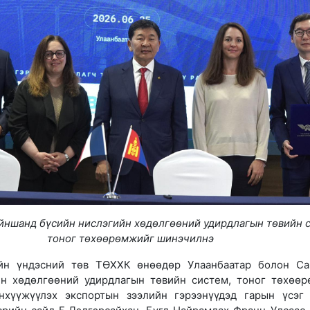
айншанд бүсийн нислэгийн хөдөлгөөний удирдлагын төвийн 
тоног төхөөрөмжийг шинэчилнэ
йн үндэсний төв ТӨХХК өнөөдөр Улаанбаатар болон С
йн хөдөлгөөний удирдлагын төвийн систем, тоног төхөө
нхүүжүүлэх экспортын зээлийн гэрээнүүдэд гарын үсэг 