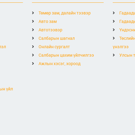
Төмөр зам, далайн тээвэр
Гадаады
Авто зам
Гадаады
Автотээвэр
Үндэсни
Салбарын шагнал
Төслийн
лэл
Онлайн сургалт
үнэлгээ
Салбарын цахим үйлчилгээ
Улсын т
Ажлын хэсэг, хороод
ын үйл