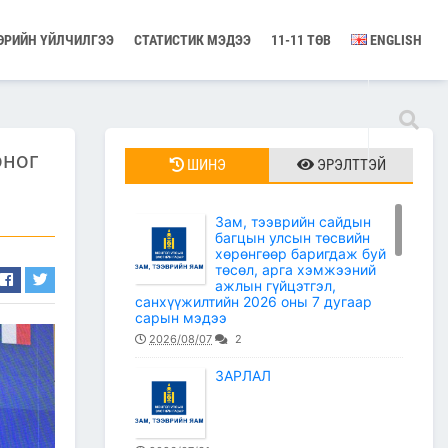
ӨРИЙН ҮЙЛЧИЛГЭЭ
СТАТИСТИК МЭДЭЭ
11-11 ТӨВ
ENGLISH
оног
ШИНЭ
ЭРЭЛТТЭЙ
Зам, тээврийн сайдын
багцын улсын төсвийн
хөрөнгөөр баригдаж буй
төсөл, арга хэмжээний
ажлын гүйцэтгэл,
санхүүжилтийн 2026 оны 7 дугаар
сарын мэдээ
2026/08/07
2
ЗАРЛАЛ