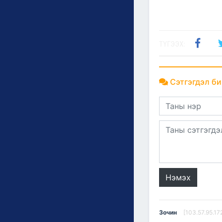
ТҮГЭЭХ:
Сэтгэгдэл би
Нэмэх
Зочин
[103.57.95.17