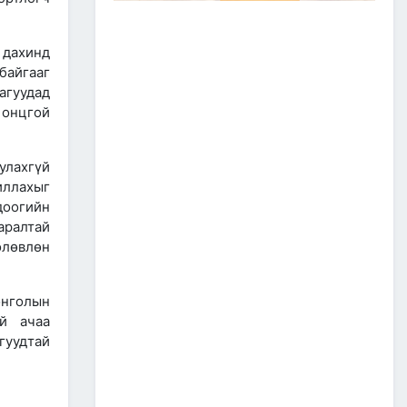
ЗАМ, ТЭЭВРИЙН САЛБАР
2026 ОНЫ ЭХНИЙ ХАГАС
ЖИЛИЙН АЖЛАА ДҮГНЭЖ,
 дахинд
БҮТЭЭН БАЙГУУЛАЛТЫН
байгааг
ТОМ ТӨСЛҮҮДИЙГ
ХУГАЦААНД НЬ АШИГЛАЛТАД
агуудад
ОРУУЛАХЫГ ҮҮРЭГ БОЛГОЛОО
 онцгой
2026/07/08
2
ЗАМ, ТЭЭВРИЙН ЯАМНЫ
улахгүй
АЖИЛТАН, АЛБА
ХААГЧДЫГ ТӨРИЙН ОДОН
иллахыг
МЕДАЛИАР ШАГНАЛАА
доогийн
2026/07/08
аралтай
өлөвлөн
ТӨРИЙН ОДОН
МЕДАЛИАР ШАГНАЛАА
онголын
ай ачаа
2026/07/08
1
гуудтай
“Монгол Улсын тээврийн
холболт болон логистикийг
сайжруулах төсөл”-ийн
хүрээнд хэрэгжүүлж буй