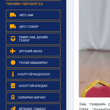
ТӨРИЙН ҮЙЛЧИЛГЭЭ
АВТО ЗАМ
АВТО ТЭЭВЭР
ТӨМӨР ЗАМ, ДАЛАЙН
ТЭЭВЭР
ИРГЭНИЙ НИСЭХ
ТУСГАЙ ЗӨВШӨӨРӨЛ
НЭЭЛТТЭЙ МЭДЭЭЛЭЛ
НЭЭЛТТЭЙ ӨГӨГДӨЛ
САЛБАРЫН ШАГНАЛ
Зам, тээврийн 
ӨРГӨДӨЛ, ГОМДОЛ
ТӨХК, "Улаанба