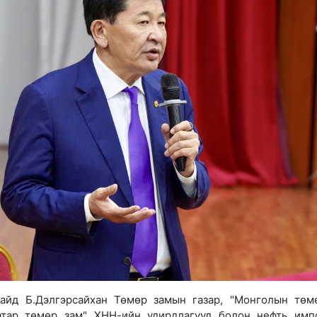
сайд Б.Дэлгэрсайхан Төмөр замын газар, "Монголын төм
атар төмөр зам" ХНН-ийн удирдлагууд болон нефть имп