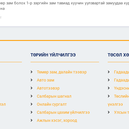
р зам болох 1-р зэргийн зам тавиад хуучин уулзвартай замуудаа х
ина
т
ТӨРИЙН ҮЙЛЧИЛГЭЭ
ТӨСӨЛ Х
Төмөр зам, далайн тээвэр
Гадаады
Авто зам
Гадаады
Автотээвэр
Үндэсни
Салбарын шагнал
Төслийн
лэл
Онлайн сургалт
үнэлгээ
Салбарын цахим үйлчилгээ
Улсын т
Ажлын хэсэг, хороод