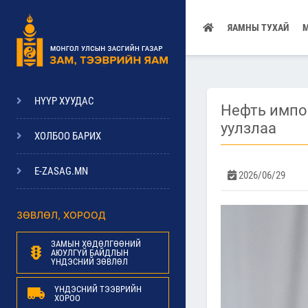
ЯАМНЫ ТУХАЙ
НҮҮР ХУУДАС
Нефть импо
уулзлаа
ХОЛБОО БАРИХ
E-ZASAG.MN
2026/06/29
ЗӨВЛӨЛ, ХОРООД
ЗАМЫН ХӨДӨЛГӨӨНИЙ
АЮУЛГҮЙ БАЙДЛЫН
ҮНДЭСНИЙ ЗӨВЛӨЛ
ҮНДЭСНИЙ ТЭЭВРИЙН
ХОРОО