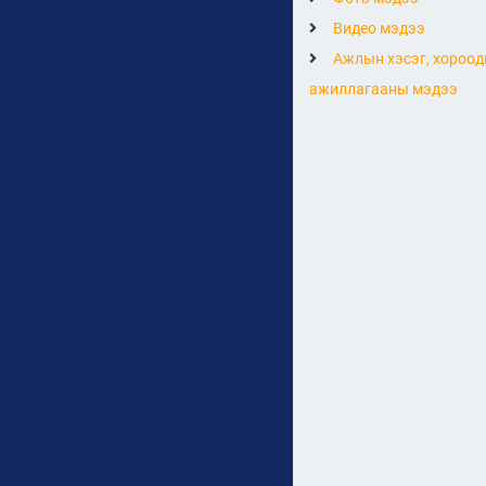
Видео мэдээ
Ажлын хэсэг, хороод
ажиллагааны мэдээ