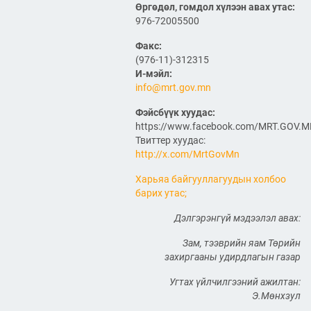
ӨРГӨТГӨЛИЙН ТӨСЛИЙН
Өргөдөл, гомдол хүлээн авах утас:
ТАЛААР САНАЛ СОЛИЛЦЛОО
976-72005500
2026/06/29
Факс:
Канад Улстай Агаарын
(976-11)-312315
харилцааны хэлэлцээрийг
И-мэйл:
байгуулна
info@mrt.gov.mn
2026/06/29
Фэйсбүүк хуудас:
https://www.facebook.com/MRT.GOV.
ТӨРИЙН ЖИНХЭНЭ АЛБАН
Твиттер хуудас:
ХААГЧИЙГ ШИЛЖҮҮЛЭН
БОЛОН СЭЛГЭН
http://x.com/MrtGovMn
АЖИЛЛУУЛАХ ТУХАЙ ЗАР
Харьяа байгууллагуудын холбоо
2026/06/29
барих утас;
САЙД Б.ДЭЛГЭРСАЙХАН
Дэлгэрэнгүй мэдээлэл авах:
АВТОЗАМЫН АЮУЛГҮЙ
БАЙДАЛ, ТҮЛШНИЙ НӨӨЦ
БҮРДҮҮЛЭЛТ, БҮТЭЭН
Зам, тээврийн яам Төрийн
БАЙГУУЛАЛТЫН АЖЛЫГ
захиргааны удирдлагын газар
ТАСАЛДУУЛАХГҮЙ БАЙХ ҮҮРЭГ ӨГӨВ
2026/06/29
Угтах үйлчилгээний ажилтан:
Э.Мөнхзул
“Монгол Улсын тээврийн