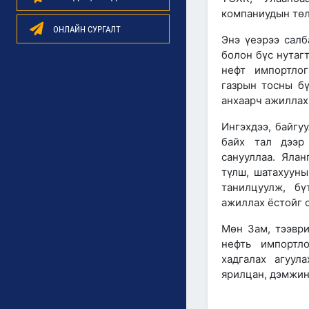
компаниудын төл
ОНЛАЙН СУРГАЛТ
Энэ үеэрээ салб
болон бүс нутаг
нефт импортлог
газрын тосны бү
анхаарч ажиллах
Ингэхдээ, байгу
байх тал дээр 
санууллаа. Яла
түлш, шатахуун
танилцуулж, бү
ажиллах ёстойг 
Мөн Зам, тээвр
нефть импортл
хадгалах агуул
ярилцан, дэмжин