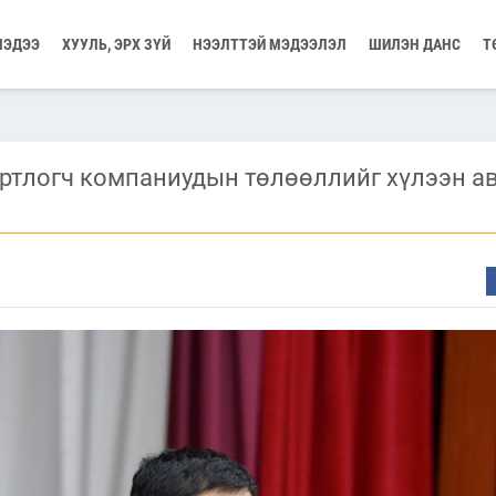
МЭДЭЭ
ХУУЛЬ, ЭРХ ЗҮЙ
НЭЭЛТТЭЙ МЭДЭЭЛЭЛ
ШИЛЭН ДАНС
Т
ртлогч компаниудын төлөөллийг хүлээн а