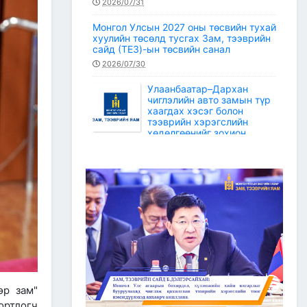
2026/07/31
Монгол Улсын 2027 оны төсвийн тухай
хуулийн төсөлд тусгах Зам, тээврийн
сайд (ТЕЗ)-ын төсвийн санал
2026/07/30
Улаанбаатар–Дархан
чиглэлийн авто замын түр
хаагдах хэсэг болон
тээврийн хэрэгслийн
хөдөлгөөнийг зохион
байгуулах түр замын маршрут
2026/07/30
Зам, тээврийн салбарын статистикийн
мэдээ /2026 оны 6 дугаар сар/
2026/07/20
Зам, тээврийн сайдын багцын улсын
төсвийн хөрөнгөөр баригдаж буй
төсөл, арга хэмжээний ажлын
гүйцэтгэл, санхүүжилтийн 2026 оны 6
дугаар сарын мэдээ
өр зам"
2026/07/09
ортлогч