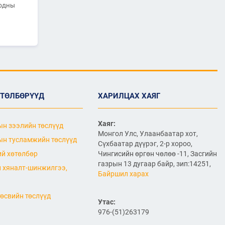
2026/07/06
урдны
"МИАТ" ТӨХК-ийн 70
жилийн ойд зориулсан
шуудангийн марк
хэвлэгдлээ
2026/07/06
Монгол Улсын агаарын
тээврийн салбарын
хөгжлийн ирээдүйн чиг
ӨТӨЛБӨРҮҮД
ХАРИЛЦАХ ХАЯГ
хандлагыг хамтдаа
тодорхойлж байна
2026/07/06
Хаяг:
н зээлийн төслүүд
Монгол Улс, Улаанбаатар хот,
Нефть импортлогч
н тусламжийн төслүүд
Сүхбаатар дүүрэг, 2-р хороо,
компаниудын төлөөллийг
хүлээн авч уулзлаа
й хөтөлбөр
Чингисийн өргөн чөлөө -11, Засгийн
газрын 13 дугаар байр, зип:14251,
 хяналт-шинжилгээ,
Байршил харах
2026/06/29
1
ЗАМ, ТЭЭВРИЙН САЙД
өсвийн төслүүд
Б.ДЭЛГЭРСАЙХАН ЯПОН
Утас:
УЛСЫН ЭЛЧИН САЙДТАЙ
976-(51)263179
НИСЭХ БУУДЛЫН