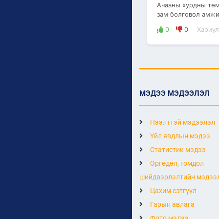
Ачааны хурдны төмө
зам болговол амж
0
0
Хариул
МЭДЭЭ МЭДЭЭЛЭЛ
Нээлттэй мэдээлэл
Үйл явдлын мэдээ
Статистик мэдээ
Өргөдөл, гомдол
шийдвэрлэлтийн мэдээ
Цахим сэтгүүл
Гарын авлага
Фото мэдээ