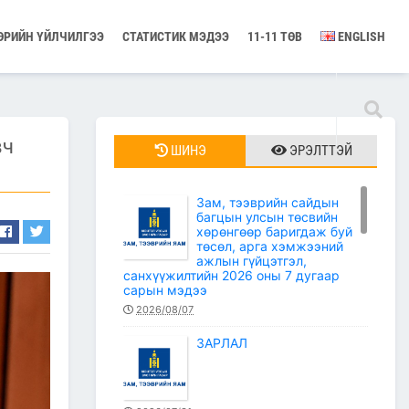
ӨРИЙН ҮЙЛЧИЛГЭЭ
СТАТИСТИК МЭДЭЭ
11-11 ТӨВ
ENGLISH
вч
ШИНЭ
ЭРЭЛТТЭЙ
Зам, тээврийн сайдын
багцын улсын төсвийн
хөрөнгөөр баригдаж буй
төсөл, арга хэмжээний
ажлын гүйцэтгэл,
санхүүжилтийн 2026 оны 7 дугаар
сарын мэдээ
2026/08/07
ЗАРЛАЛ