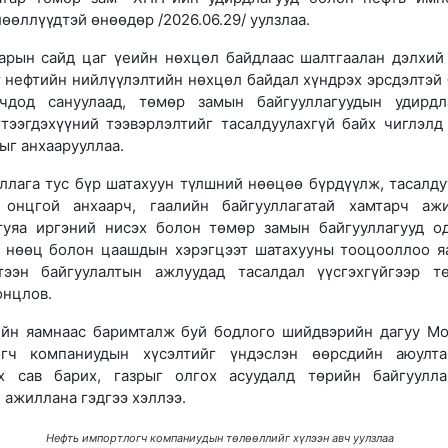
өөллүүдтэй өнөөдөр /2026.06.29/ уулзлаа.
арын сайд цаг үеийн нөхцөл байдлаас шалтгаалан дэлхий
т нефтийн нийлүүлэлтийн нөхцөл байдал хүндрэх эрсдэлтэй 
чдод сануулаад, төмөр замын байгууллагуудын удирдл
тээгдэхүүний тээвэрлэлтийг тасалдуулахгүй байх чиглэлд
ыг анхаарууллаа.
уллага тус бүр шатахуун түлшний нөөцөө бүрдүүлж, тасалду
онцгой анхаарч, гаалийн байгууллагатай хамтарч аж
нгуяа иргэний нисэх болон төмөр замын байгууллагууд о
ы нөөц болон цаашдын хэрэгцээт шатахууны тооцооллоо я
тээн байгуулалтын ажлуудад тасалдал үүсгэхгүйгээр т
онцлов.
ийн яамнаас баримталж буй бодлого шийдвэрийн дагуу М
огч компаниудын хүсэлтийг үндэслэн өөрсдийн аюулт
ах сав барих, газрыг олгох асуудалд төрийн байгуулла
 ажиллана гэдгээ хэллээ.
Нефть импортлогч компаниудын төлөөллийг хүлээн авч уулзлаа