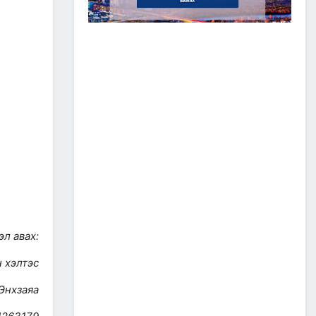
2026/07/20
Зам, тээврийн сайдын багцын улсын
төсвийн хөрөнгөөр баригдаж буй
төсөл, арга хэмжээний ажлын
гүйцэтгэл, санхүүжилтийн 2026 оны 6
дугаар сарын мэдээ
2026/07/09
ЗАМ, ТЭЭВРИЙН САЛБАР
2026 ОНЫ ЭХНИЙ ХАГАС
ЖИЛИЙН АЖЛАА ДҮГНЭЖ,
БҮТЭЭН БАЙГУУЛАЛТЫН
ТОМ ТӨСЛҮҮДИЙГ
ХУГАЦААНД НЬ АШИГЛАЛТАД
ОРУУЛАХЫГ ҮҮРЭГ БОЛГОЛОО
2026/07/08
2
ЗАМ, ТЭЭВРИЙН ЯАМНЫ
л авах:
АЖИЛТАН, АЛБА
ХААГЧДЫГ ТӨРИЙН ОДОН
н хэлтэс
МЕДАЛИАР ШАГНАЛАА
2026/07/08
Энхзаяа
ТӨРИЙН ОДОН