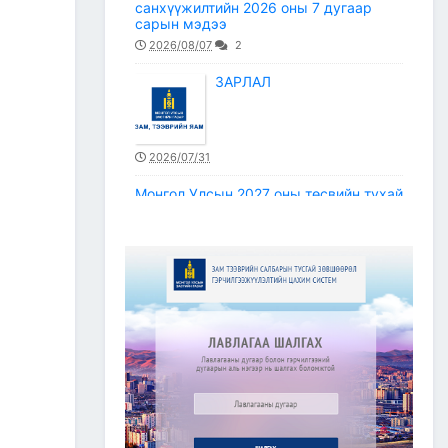
санхүүжилтийн 2026 оны 7 дугаар
сарын мэдээ
2026/08/07
2
ЗАРЛАЛ
2026/07/31
Монгол Улсын 2027 оны төсвийн тухай
хуулийн төсөлд тусгах Зам, тээврийн
сайд (ТЕЗ)-ын төсвийн санал
2026/07/30
Улаанбаатар–Дархан
чиглэлийн авто замын түр
хаагдах хэсэг болон
тээврийн хэрэгслийн
хөдөлгөөнийг зохион
байгуулах түр замын маршрут
2026/07/30
Зам, тээврийн салбарын статистикийн
мэдээ /2026 оны 6 дугаар сар/