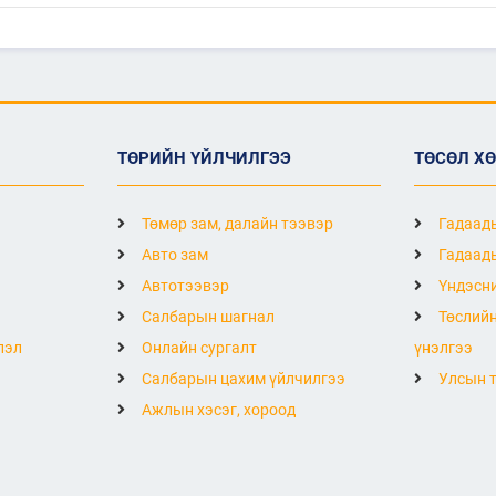
ТӨРИЙН ҮЙЛЧИЛГЭЭ
ТӨСӨЛ Х
Төмөр зам, далайн тээвэр
Гадаады
Авто зам
Гадаады
Автотээвэр
Үндэсни
Салбарын шагнал
Төслийн
лэл
Онлайн сургалт
үнэлгээ
Салбарын цахим үйлчилгээ
Улсын т
Ажлын хэсэг, хороод