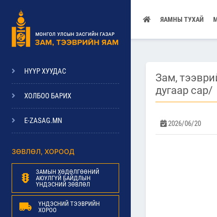
ЯАМНЫ ТУХАЙ
НҮҮР ХУУДАС
Зам, тээври
дугаар сар/
ХОЛБОО БАРИХ
E-ZASAG.MN
2026/06/20
ЗӨВЛӨЛ, ХОРООД
ЗАМЫН ХӨДӨЛГӨӨНИЙ
АЮУЛГҮЙ БАЙДЛЫН
ҮНДЭСНИЙ ЗӨВЛӨЛ
ҮНДЭСНИЙ ТЭЭВРИЙН
ХОРОО