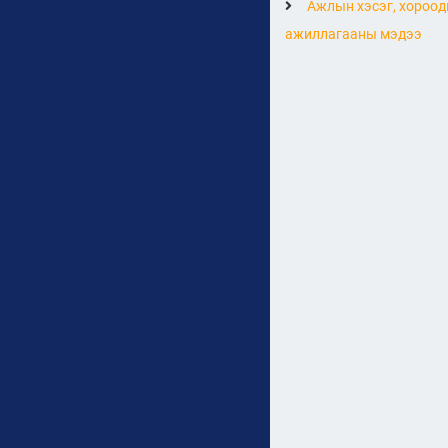
Ажлын хэсэг, хороод
ажиллагааны мэдээ