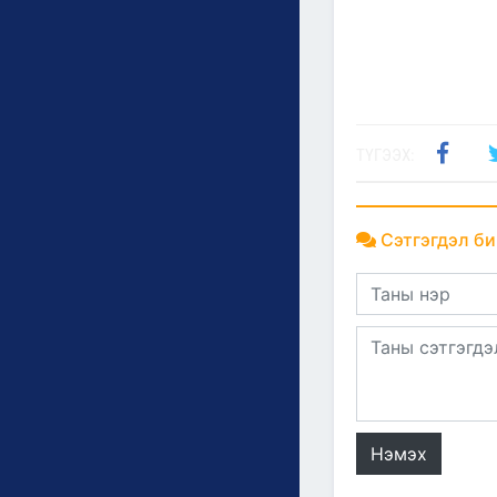
ТҮГЭЭХ:
Сэтгэгдэл би
Нэмэх