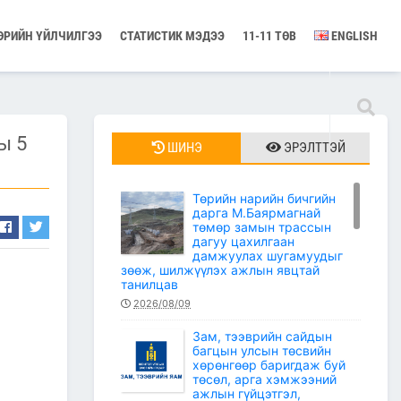
ӨРИЙН ҮЙЛЧИЛГЭЭ
СТАТИСТИК МЭДЭЭ
11-11 ТӨВ
ENGLISH
ы 5
ШИНЭ
ЭРЭЛТТЭЙ
Төрийн нарийн бичгийн
дарга М.Баярмагнай
төмөр замын трассын
дагуу цахилгаан
дамжуулах шугамуудыг
зөөж, шилжүүлэх ажлын явцтай
танилцав
2026/08/09
Зам, тээврийн сайдын
багцын улсын төсвийн
хөрөнгөөр баригдаж буй
төсөл, арга хэмжээний
ажлын гүйцэтгэл,