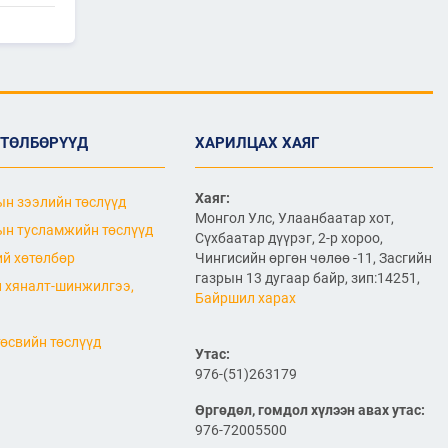
жилийн ТҮҮХ
2026/07/07
2
Улсын болон орон нутгийн
чанартай хатуу хучилттай
авто замын сүлжээг
өргөжүүлэх ажлууд үе
шаттай хийгдсээр байна
ӨТӨЛБӨРҮҮД
ХАРИЛЦАХ ХАЯГ
2026/07/06
"МИАТ" ТӨХК-ийн 70
Хаяг:
н зээлийн төслүүд
жилийн ойд зориулсан
Монгол Улс, Улаанбаатар хот,
шуудангийн марк
н тусламжийн төслүүд
Сүхбаатар дүүрэг, 2-р хороо,
хэвлэгдлээ
й хөтөлбөр
Чингисийн өргөн чөлөө -11, Засгийн
2026/07/06
газрын 13 дугаар байр, зип:14251,
 хяналт-шинжилгээ,
Байршил харах
Монгол Улсын агаарын
тээврийн салбарын
хөгжлийн ирээдүйн чиг
өсвийн төслүүд
хандлагыг хамтдаа
Утас:
тодорхойлж байна
976-(51)263179
2026/07/06
Өргөдөл, гомдол хүлээн авах утас:
Нефть импортлогч
976-72005500
компаниудын төлөөллийг