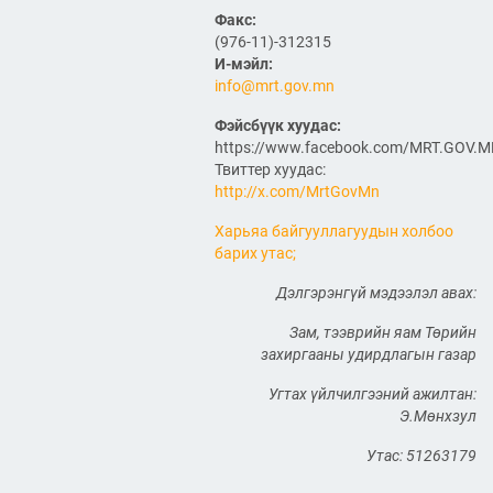
хүлээн авч уулзлаа
Факс:
(976-11)-312315
2026/06/29
1
И-мэйл:
info@mrt.gov.mn
ЗАМ, ТЭЭВРИЙН САЙД
Б.ДЭЛГЭРСАЙХАН ЯПОН
Фэйсбүүк хуудас:
УЛСЫН ЭЛЧИН САЙДТАЙ
https://www.facebook.com/MRT.GOV.
НИСЭХ БУУДЛЫН
Твиттер хуудас:
ӨРГӨТГӨЛИЙН ТӨСЛИЙН
ТАЛААР САНАЛ СОЛИЛЦЛОО
http://x.com/MrtGovMn
2026/06/29
Харьяа байгууллагуудын холбоо
Канад Улстай Агаарын
барих утас;
харилцааны хэлэлцээрийг
байгуулна
Дэлгэрэнгүй мэдээлэл авах:
Зам, тээврийн яам Төрийн
2026/06/29
захиргааны удирдлагын газар
ТӨРИЙН ЖИНХЭНЭ АЛБАН
ХААГЧИЙГ ШИЛЖҮҮЛЭН
Угтах үйлчилгээний ажилтан:
БОЛОН СЭЛГЭН
Э.Мөнхзул
АЖИЛЛУУЛАХ ТУХАЙ ЗАР
Утас: 51263179
2026/06/29