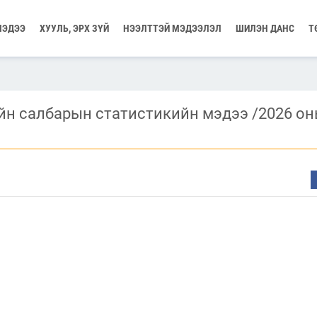
МЭДЭЭ
ХУУЛЬ, ЭРХ ЗҮЙ
НЭЭЛТТЭЙ МЭДЭЭЛЭЛ
ШИЛЭН ДАНС
Т
йн салбарын статистикийн мэдээ /2026 он