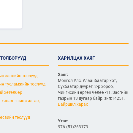
ӨРГӨТГӨЛИЙН ТӨСЛИЙН
ТАЛААР САНАЛ СОЛИЛЦЛОО
2026/06/29
Канад Улстай Агаарын
харилцааны хэлэлцээрийг
байгуулна
2026/06/29
ТӨРИЙН ЖИНХЭНЭ АЛБАН
ӨТӨЛБӨРҮҮД
ХАРИЛЦАХ ХАЯГ
ХААГЧИЙГ ШИЛЖҮҮЛЭН
БОЛОН СЭЛГЭН
АЖИЛЛУУЛАХ ТУХАЙ ЗАР
Хаяг:
н зээлийн төслүүд
2026/06/29
Монгол Улс, Улаанбаатар хот,
н тусламжийн төслүүд
Сүхбаатар дүүрэг, 2-р хороо,
САЙД Б.ДЭЛГЭРСАЙХАН
й хөтөлбөр
Чингисийн өргөн чөлөө -11, Засгийн
АВТОЗАМЫН АЮУЛГҮЙ
газрын 13 дугаар байр, зип:14251,
БАЙДАЛ, ТҮЛШНИЙ НӨӨЦ
 хяналт-шинжилгээ,
БҮРДҮҮЛЭЛТ, БҮТЭЭН
Байршил харах
БАЙГУУЛАЛТЫН АЖЛЫГ
ТАСАЛДУУЛАХГҮЙ БАЙХ ҮҮРЭГ ӨГӨВ
өсвийн төслүүд
2026/06/29
Утас:
976-(51)263179
“Монгол Улсын тээврийн