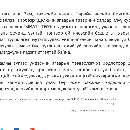
төгсгөлд Зам, тээврийн яамны Төрийн нарийн бичгий
 хэллээ. Тэрбээр “Дэлхийн агаарын тээврийн салбар илүү ху
аа энэ үед “МИАТ” ТӨХК нь дижитал шилжилт, ухаалаг техн
галь орчинд ээлтэй, тогтвортой нисэхийн бодлогыг хэрэг
эг туршлагыг нутагшуулах, үйлчилгээний чанар, аюулгүй 
лүүлэх замаар бүс нутагтаа төдийгүй дэлхийн зах зээлд ө
мэгдүүлнэ гэдэгт итгэлтэй байна.
яамны зүгээс үндэсний агаарын тээвэрлэгчээ бодлогоор 
ааг өргөжүүлэх, эрх зүйн орчныг боловсронгуй болгох, 
тцийг сайжруулахад үргэлжлүүлэн онцгой анхаарч ажиллах
йн хөгжил дэвшил улам бүр өсөн бэхжиж, үндэсний а
р хүнд дэлхийд өндөрт мандах болтугай” хэмээн ерөөв.
нислэгээр 25.7 сая зорчигч тээвэрлэж чадсан "МИАТ" ТӨХК-ийн 70 жилийн
ТҮҮХ
Зам, тээврийн яам Facebook