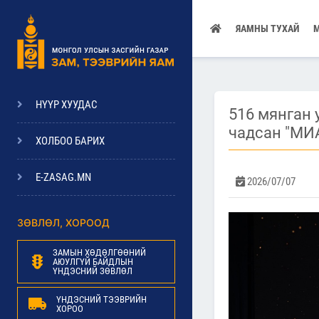
ЯАМНЫ ТУХАЙ
НҮҮР ХУУДАС
516 мянган 
чадсан "МИ
ХОЛБОО БАРИХ
E-ZASAG.MN
2026/07/07
ЗӨВЛӨЛ, ХОРООД
ЗАМЫН ХӨДӨЛГӨӨНИЙ
АЮУЛГҮЙ БАЙДЛЫН
ҮНДЭСНИЙ ЗӨВЛӨЛ
ҮНДЭСНИЙ ТЭЭВРИЙН
ХОРОО