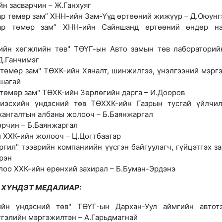
йн засварчин – Ж.Ганхуяг
ар төмөр зам” ХНН-ийн Зам-Үүд өртөөний жижүүр – Д.Оюунг
тар төмөр зам” ХНН-ийн Сайншанд өртөөний өндөр на
ийн хөгжлийн төв" ТӨҮГ-ын Авто замын төв лабораторий
Д.Ганчимэг
төмөр зам" ТӨХК-ийн Хяналт, шинжилгээ, үнэлгээний мэрг
шагай
төмөр зам" ТӨХК-ийн Зөрлөгийн дарга – И.Дооров
иэсхийн үндэсний төв ТӨХХК-ийн Газрын тусгай үйлчил
хангалтын албаны жолооч – Б.Баянжаргал
эрчин – Б.Баянжаргал
й ХХК-ийн жолооч – Ц.Цогтбаатар
ргил" тээврийн компаниийн үүсгэн байгуулагч, гүйцэтгэх за
рэн
лоо ХХК-ийн ерөнхий захирал – Б.Буман-Эрдэнэ
ХҮНДЭТ МЕДАЛИАР:
рийн үндэсний төв" ТӨҮГ-ын Дархан-Уул аймгийн автот
тгэлийн мэргэжилтэн – А.Гарьдмагнай