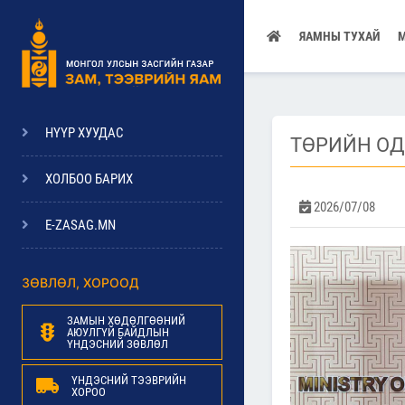
ЯАМНЫ ТУХАЙ
НҮҮР ХУУДАС
ТӨРИЙН О
ХОЛБОО БАРИХ
2026/07/08
E-ZASAG.MN
ЗӨВЛӨЛ, ХОРООД
ЗАМЫН ХӨДӨЛГӨӨНИЙ
АЮУЛГҮЙ БАЙДЛЫН
ҮНДЭСНИЙ ЗӨВЛӨЛ
ҮНДЭСНИЙ ТЭЭВРИЙН
ХОРОО