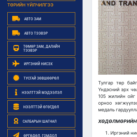
ТӨРИЙН ҮЙЛЧИЛГЭЭ
АВТО ЗАМ
АВТО ТЭЭВЭР
ТӨМӨР ЗАМ, ДАЛАЙН
ТЭЭВЭР
ИРГЭНИЙ НИСЭХ
ТУСГАЙ ЗӨВШӨӨРӨЛ
Тулгар төр бай
Үндэсний эрх чө
НЭЭЛТТЭЙ МЭДЭЭЛЭЛ
105 жилийн ойг 
орноо хөгжүүлэ
НЭЭЛТТЭЙ ӨГӨГДӨЛ
медаль гардуулл
ХӨДӨЛМӨРИЙН 
САЛБАРЫН ШАГНАЛ
Иргэний ни
ӨРГӨДӨЛ, ГОМДОЛ