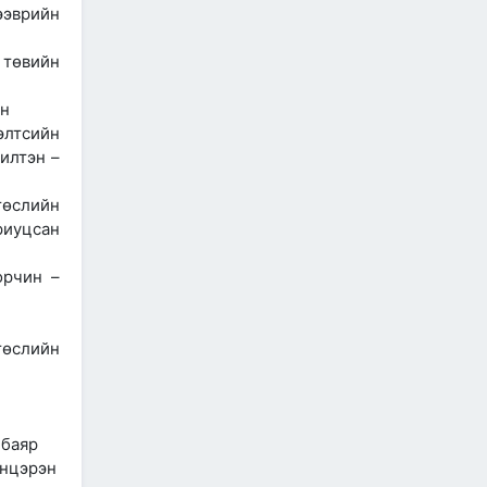
2026/07/06
ээврийн
"МИАТ" ТӨХК-ийн 70
 төвийн
жилийн ойд зориулсан
шуудангийн марк
хэвлэгдлээ
ин
2026/07/06
элтсийн
илтэн –
Монгол Улсын агаарын
тээврийн салбарын
хөгжлийн ирээдүйн чиг
төслийн
хандлагыг хамтдаа
риуцсан
тодорхойлж байна
2026/07/06
орчин –
Нефть импортлогч
компаниудын төлөөллийг
хүлээн авч уулзлаа
төслийн
2026/06/29
1
ЗАМ, ТЭЭВРИЙН САЙД
Б.ДЭЛГЭРСАЙХАН ЯПОН
нбаяр
УЛСЫН ЭЛЧИН САЙДТАЙ
анцэрэн
НИСЭХ БУУДЛЫН