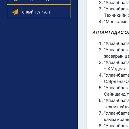
“Улаанбаат
“Улаанбаа
ОНЛАЙН СУРГАЛТ
Техникийн 
"Монголын 
АЛТАН ГАДАС О
“Улаанбаат
“Улаанбаа
засварын ц
“Улаанбаат
– Х.Ундрах
“Улаанбаа
С.Эрдэнэ-О
“Улаанбаа
Сайншанд т
“Улаанбаат
техник үйлч
“Улаанбаат
камаз кран
“Улаанбаат