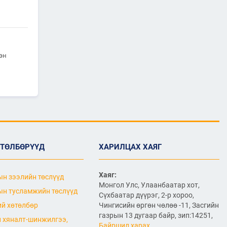
холболт болон логистикийг
сайжруулах төсөл”-ийн
хүрээнд хэрэгжиж буй
А0301: Улаанбаатар–
Арвайхээр чиглэлийн 105 км авто
замын засварын ажлын Байгаль
орчин, нийгмийн менежментийн
эн
төлөвлөгөө батлагдлаа
2026/06/29
“Монгол Улсын тээврийн
холболт болон логистикийг
сайжруулах төсөл”-ийн
хүрээнд хэрэгжүүлж буй
А0302: Арвайхээр -
Баянхонгор чиглэлийн 35.82 км авто
замын засварын ажлын “Байгаль
орчин, нийгмийн менежментийн
ӨТӨЛБӨРҮҮД
ХАРИЛЦАХ ХАЯГ
төлөвлөгөө” батлагдлаа
2026/06/29
Хаяг:
н зээлийн төслүүд
Агаарын навигацийн тоног
Монгол Улс, Улаанбаатар хот,
н тусламжийн төслүүд
төхөөрөмжийн аюулгүй
Сүхбаатар дүүрэг, 2-р хороо,
ажиллагааны нөхцөл
й хөтөлбөр
Чингисийн өргөн чөлөө -11, Засгийн
байдал, удирдлагын
газрын 13 дугаар байр, зип:14251,
төвийн барилгын ажлын
 хяналт-шинжилгээ,
явцтай танилцлаа
Байршил харах