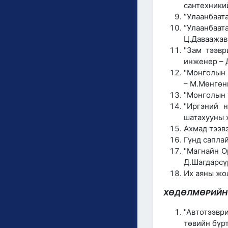
сантехники
“Улаанбаат
“Улаанбаа
Ц.Даваажав
"Зам тээвр
инженер – 
"Монголын 
– М.Мөнгөн
"Монголын 
"Иргэний н
шатахууны 
Ахмад тээв
Гүнд сапла
"Магнайн О
Д.Шагдарсү
Их аяны жо
ХӨДӨЛМӨРИЙН 
"Автотээв
төвийн бүр