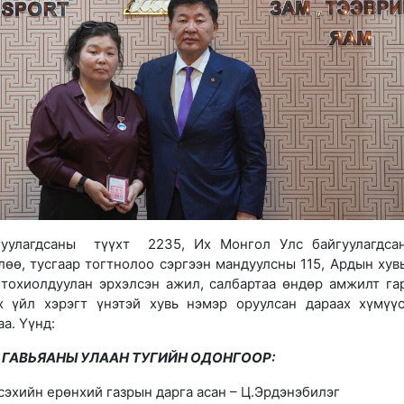
гуулагдсаны түүхт 2235, Их Монгол Улс байгуулагдса
лөө, тусгаар тогтнолоо сэргээн мандуулсны 115, Ардын хув
тохиолдуулан эрхэлсэн ажил, салбартаа өндөр амжилт гар
х үйл хэрэгт үнэтэй хувь нэмэр оруулсан дараах хүмүү
аа. Үүнд:
ГАВЬЯАНЫ УЛААН ТУГИЙН ОДОНГООР:
сэхийн ерөнхий газрын дарга асан – Ц.Эрдэнэбилэг