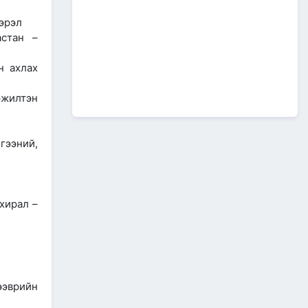
А0502: Өндөрхаан-
Чойбалсан чиглэлийн 50 км авто
эрэл
замын их засварын ажлын “Байгаль
стан –
орчин, нийгмийн менежментийн
төлөвлөгөө” батлагдлаа.
2026/07/08
1
н ахлах
“МИАТ” ТӨХК-ийн ажилтан,
эжилтэн
албан хаагчдыг Төрийн
дээд одон медалиар
шагналаа
гээний,
2026/07/07
516 мянган удаагийн
нислэгээр 25.7 сая
зорчигч тээвэрлэж чадсан
"МИАТ" ТӨХК-ийн 70
хирал –
жилийн ТҮҮХ
2026/07/07
2
Улсын болон орон нутгийн
чанартай хатуу хучилттай
авто замын сүлжээг
өргөжүүлэх ажлууд үе
ээврийн
шаттай хийгдсээр байна