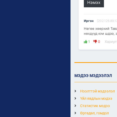
Нэмэх
Иргэн
[202.126.89.1
Нөгөө хөөрхий Тав
нөхдүүд юм шдээ, а
1
0
Хариул
МЭДЭЭ МЭДЭЭЛЭЛ
Нээлттэй мэдээлэл
Үйл явдлын мэдээ
Статистик мэдээ
Өргөдөл, гомдол