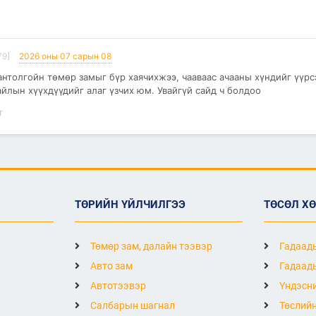
79]
2026 оны 07 сарын 08
антолгойн төмөр замыг бүр хаячихжээ, чааваас ачааны хүндийг үүрс
йлын хүүхдүүдийг алаг үзчих юм. Увайгүй сайд ч болдоо
т
ТӨРИЙН ҮЙЛЧИЛГЭЭ
ТӨСӨЛ Х
Төмөр зам, далайн тээвэр
Гадаады
Авто зам
Гадаады
Автотээвэр
Үндэсни
Салбарын шагнал
Төслийн