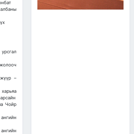
онбат
ЗАМ, ТЭЭВРИЙН САЛБАР
 албаны
2026 ОНЫ ЭХНИЙ ХАГАС
ЖИЛИЙН АЖЛАА ДҮГНЭЖ,
БҮТЭЭН БАЙГУУЛАЛТЫН
үх
ТОМ ТӨСЛҮҮДИЙГ
ХУГАЦААНД НЬ АШИГЛАЛТАД
ОРУУЛАХЫГ ҮҮРЭГ БОЛГОЛОО
2026/07/08
2
ЗАМ, ТЭЭВРИЙН ЯАМНЫ
 урсгал
АЖИЛТАН, АЛБА
ХААГЧДЫГ ТӨРИЙН ОДОН
 жолооч
МЕДАЛИАР ШАГНАЛАА
2026/07/08
ижүүр –
ТӨРИЙН ОДОН
МЕДАЛИАР ШАГНАЛАА
харьяа
марсайн
яа Чойр
2026/07/08
1
 ангийн
“Монгол Улсын тээврийн
холболт болон логистикийг
сайжруулах төсөл”-ийн
 ангийн
хүрээнд хэрэгжүүлж буй