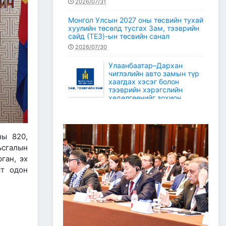
2026/07/31
Монгол Улсын 2027 оны төсвийн тухай
хуулийн төсөлд тусгах Зам, тээврийн
сайд (ТЕЗ)-ын төсвийн санал
2026/07/30
Улаанбаатар–Дархан
чиглэлийн авто замын түр
хаагдах хэсэг болон
тээврийн хэрэгслийн
хөдөлгөөнийг зохион
байгуулах түр замын маршрут
2026/07/30
Зам, тээврийн салбарын статистикийн
ны 820,
мэдээ /2026 оны 6 дугаар сар/
ьсгалын
2026/07/20
ган, эх
ст одон
Зам, тээврийн сайдын багцын улсын
төсвийн хөрөнгөөр баригдаж буй
төсөл, арга хэмжээний ажлын
гүйцэтгэл, санхүүжилтийн 2026 оны 6
дугаар сарын мэдээ
2026/07/09