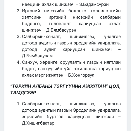
нөөцийн ахлах шинжээч – Э.Бадамсүрэн
Иргэний нисэхийн бодлого төлөвлөлтийн
хэлтсийн иргэний нисэхийн салбарын
бодлого, төлөвлөлт хариуцсан ахлах
шинжээч – Д.Бямбасүрэн
Салбарын-хяналт, шинжилгээ, үнэлгээ
дотоод аудитын газрын эрсдэлийн удирдлага,
дотоод аудит хариуцсан шинжээч –
Д.Бямбадулам
Санхүү, хөрөнгө оруулалтын газрын нягтлан
бодох, санхүүгийн үйл ажиллагаа хариуцсан
ахлах мэргэжилтэн – Б.Хонгорзул
“ТӨРИЙН АЛБАНЫ ТЭРГҮҮНИЙ АЖИЛТАН” ЦОЛ,
ТЭМДГЭЭР
Салбарын-хяналт, шинжилгээ, үнэлгээ
дотоод аудитын газрын Эрсдэлийн удирдлага,
зөрчлийн бүртгэл хариуцсан шинжээч –
Д.Хишигбаатар