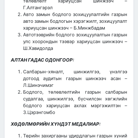
төлөвлөлт хариуцсан шинжээч –
Г.Алтангэрэл
Авто замын бодлого зохицуулалтийн газрын
авто замын бодлогын хэрэгжилт, зохицуулалт
хариуцсан шинжээч – Б.Минжбадам
Автотээврийн бодлого зохицуулалтын газрын
улс хоорондын тээвэр хариуцсан шинжээч –
Ш.Хавидолда
АЛТАН ГАДАС ОДОНГООР:
Салбарын-хяналт, шинжилгээ, үнэлгээ
дотоод аудитын газрын шинжээч асан –
Л.Шинэчимэг
Бодлого, төлөвлөлтийн газрын салбарын
судалгаа, шинжилгээ, бүсчилсэн хөгжлийн
бодлого хариуцсан ахлах мэргэжилтэн –
З.Цэрэнгомбо
ХӨДӨЛМӨРИЙН ХҮНДЭТ МЕДАЛИАР:
Төрийн захиргааны удирдлагын газрын хүний