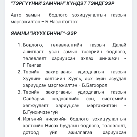
“ТЭРГҮҮНИЙ ЗАМЧИН” ХҮНДЭТ ТЭМДГЭЭР
Авто замын бодлого зохицуулалтын газрын
мэргэжилтэн – Б.Насантогтох
ЯАМНЫ “ЖУУХ БИЧИГ”-ЭЭР
Бодлого, төлөвлөлтийн газрын Далай
ашиглалт, усан замын тээврийн бодлого,
төлөвлөлт хариуцсан ахлах шинжээч -
Г.Гангаа
Төрийн захиргааны удирдлагын газрын
Хуулийн хэлтсийн Хууль, эрх зүйн асуудал
хариуцсан мэргэжилтэн - Б.Батхорол
Төрийн захиргааны удирдлагын газрын
Салбарын мэдээллийн сан, системийн
хөгжүүлэлт хариуцсан мэргэжилтэн -
Б.Гүнхичээнгүй
Иргэний нисэхийн бодлого зохицуулалтын
хэлтсийн Нисэх буудлын бодлого, төлөвлөлт,
дотоод үйл ажиллагаа хариуцсан