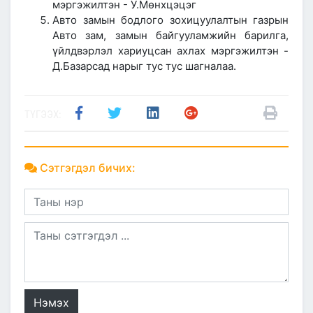
мэргэжилтэн - У.Мөнхцэцэг
Авто замын бодлого зохицуулалтын газрын
Авто зам, замын байгууламжийн барилга,
үйлдвэрлэл хариуцсан ахлах мэргэжилтэн -
Д.Базарсад нарыг тус тус шагналаа.
ТҮГЭЭХ:
Сэтгэгдэл бичих:
Нэмэх