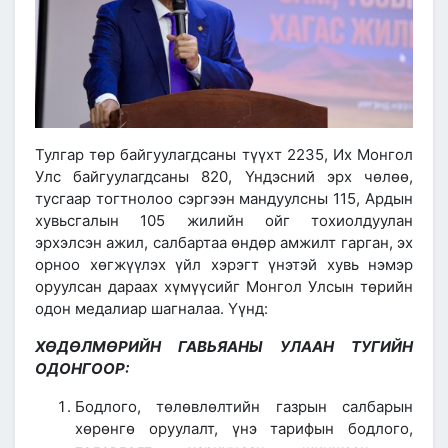
Тулгар төр байгуулагдсаны түүхт 2235, Их Монгол
Улс байгуулагдсаны 820, Үндэсний эрх чөлөө,
тусгаар тогтнолоо сэргээн мандуулсны 115, Ардын
хувьсгалын 105 жилийн ойг тохиолдуулан
эрхэлсэн ажил, салбартаа өндөр амжилт гарган, эх
орноо хөгжүүлэх үйл хэрэгт үнэтэй хувь нэмэр
оруулсан дараах хүмүүсийг Монгол Улсын төрийн
одон медалиар шагналаа. Үүнд:
ХӨДӨЛМӨРИЙН ГАВЬЯАНЫ УЛААН ТУГИЙН
ОДОНГООР:
Бодлого, төлөвлөлтийн газрын салбарын
хөрөнгө оруулалт, үнэ тарифын бодлого,