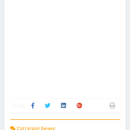
ТҮГЭЭХ:
Сэтгэгдэл бичих: