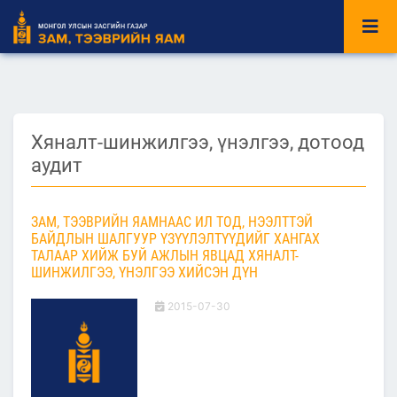
Хяналт-шинжилгээ, үнэлгээ, дотоод
аудит
ЗАМ, ТЭЭВРИЙН ЯАМНААС ИЛ ТОД, НЭЭЛТТЭЙ
БАЙДЛЫН ШАЛГУУР ҮЗҮҮЛЭЛТҮҮДИЙГ ХАНГАХ
ТАЛААР ХИЙЖ БУЙ АЖЛЫН ЯВЦАД ХЯНАЛТ-
ШИНЖИЛГЭЭ, ҮНЭЛГЭЭ ХИЙСЭН ДҮН
2015-07-30