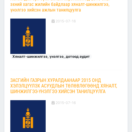
эхний хагас жилийн байдлаар хяналт-шинжилгээ,
үнэлгээ хийсэн ажлын танилцуулга
2015-07-16
Хяналт-шинжилгээ, үнэлгээ, дотоод аудит
ЗАСГИЙН ГАЗРЫН ХУРАЛДААНААР 2015 ОНД
ХЭЛЭЛЦҮҮЛЭХ АСУУДЛЫН ТӨЛӨВЛӨГӨӨНД ХЯНАЛТ,
ШИНЖИЛГЭЭ-ҮНЭЛГЭЭ ХИЙСЭН ТАНИЛЦУУЛГА
2015-07-16