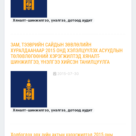
Хяналт-шинжилгээ, үнэлгээ, дотоод аудит
ЗАМ, ТЭЭВРИЙН САЙДЫН ЗӨВЛӨЛИЙН
ХУРАЛДААНААР 2015 ОНД ХЭЛЭЛЦҮҮЛЭХ АСУУДЛЫН
ТӨЛӨВЛӨГӨӨНИЙ ХЭРЭГЖИЛТЭД ХЯНАЛТ-
ШИНЖИЛГЭЭ, ҮНЭЛГЭЭ ХИЙСЭН ТАНИЛЦУУЛГА
2015-07-30
Хяналт-шинжилгээ, үнэлгээ, дотоод аудит
Холбогдох эрх зүйн актын хэрэгжилтэд 2015 оны