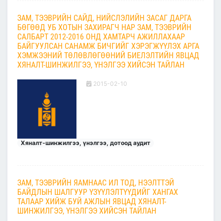
ЗАМ, ТЭЭВРИЙН САЙД, НИЙСЛЭЛИЙН ЗАСАГ ДАРГА
БӨГӨӨД УБ ХОТЫН ЗАХИРАГЧ НАР ЗАМ, ТЭЭВРИЙН
САЛБАРТ 2012-2016 ОНД ХАМТАРЧ АЖИЛЛАХААР
БАЙГУУЛСАН САНАМЖ БИЧГИЙГ ХЭРЭГЖҮҮЛЭХ АРГА
ХЭМЖЭЭНИЙ ТӨЛӨВЛӨГӨӨНИЙ БИЕЛЭЛТИЙН ЯВЦАД
ХЯНАЛТ-ШИНЖИЛГЭЭ, ҮНЭЛГЭЭ ХИЙСЭН ТАЙЛАН
2015-02-10
Хяналт-шинжилгээ, үнэлгээ, дотоод аудит
ЗАМ, ТЭЭВРИЙН ЯАМНААС ИЛ ТОД, НЭЭЛТТЭЙ
БАЙДЛЫН ШАЛГУУР ҮЗҮҮЛЭЛТҮҮДИЙГ ХАНГАХ
ТАЛААР ХИЙЖ БУЙ АЖЛЫН ЯВЦАД ХЯНАЛТ-
ШИНЖИЛГЭЭ, ҮНЭЛГЭЭ ХИЙСЭН ТАЙЛАН