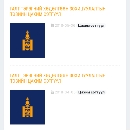
ГАЛТ ТЭРЭГНИЙ ХӨДӨЛГӨӨН ЗОХИЦУУЛАЛТЫН
ТӨВИЙН ЦАХИМ СЭТГҮҮЛ
2018-05-06
Цахим сэтгүүл
ГАЛТ ТЭРЭГНИЙ ХӨДӨЛГӨӨН ЗОХИЦУУЛАЛТЫН
ТӨВИЙН ЦАХИМ СЭТГҮҮЛ
2018-04-05
Цахим сэтгүүл