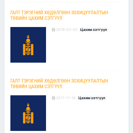
ГАЛТ ТЭРЭГНИЙ ХӨДӨЛГӨӨН ЗОХИЦУУЛАЛТЫН
ТӨВИЙН ЦАХИМ СЭТГҮҮЛ
2018-03-05
Цахим сэтгүүл
ГАЛТ ТЭРЭГНИЙ ХӨДӨЛГӨӨН ЗОХИЦУУЛАЛТЫН
ТӨВИЙН ЦАХИМ СЭТГҮҮЛ
2017-11-16
Цахим сэтгүүл