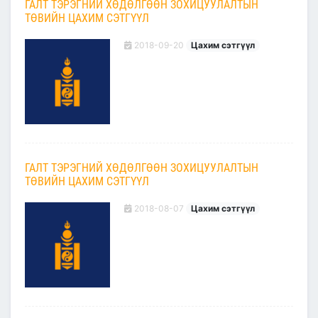
ГАЛТ ТЭРЭГНИЙ ХӨДӨЛГӨӨН ЗОХИЦУУЛАЛТЫН
ТӨВИЙН ЦАХИМ СЭТГҮҮЛ
2018-09-20
Цахим сэтгүүл
ГАЛТ ТЭРЭГНИЙ ХӨДӨЛГӨӨН ЗОХИЦУУЛАЛТЫН
ТӨВИЙН ЦАХИМ СЭТГҮҮЛ
2018-08-07
Цахим сэтгүүл