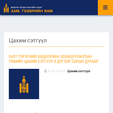
Цахим сэтгүүл
ГАЛТ ТЭРЭГНИЙ ХӨДӨЛГӨӨН ЗОХИЦУУЛАЛТЫН
ТӨВИЙН ЦАХИМ СЭТГҮҮЛ 9 ДҮГЭЭР САРЫН ДУГААР
2018-10-22
Цахим сэтгүүл