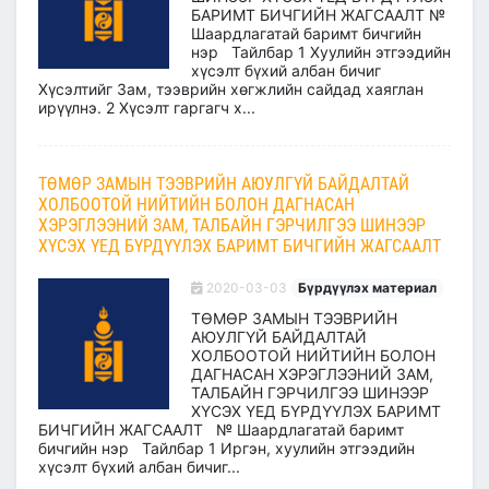
БАРИМТ БИЧГИЙН ЖАГСААЛТ №
Шаардлагатай баримт бичгийн
нэр Тайлбар 1 Хуулийн этгээдийн
хүсэлт бүхий албан бичиг
Хүсэлтийг Зам, тээврийн хөгжлийн сайдад хаяглан
ирүүлнэ. 2 Хүсэлт гаргагч х...
ТӨМӨР ЗАМЫН ТЭЭВРИЙН АЮУЛГҮЙ БАЙДАЛТАЙ
ХОЛБООТОЙ НИЙТИЙН БОЛОН ДАГНАСАН
ХЭРЭГЛЭЭНИЙ ЗАМ, ТАЛБАЙН ГЭРЧИЛГЭЭ ШИНЭЭР
ХҮСЭХ ҮЕД БҮРДҮҮЛЭХ БАРИМТ БИЧГИЙН ЖАГСААЛТ
2020-03-03
Бүрдүүлэх материал
ТӨМӨР ЗАМЫН ТЭЭВРИЙН
АЮУЛГҮЙ БАЙДАЛТАЙ
ХОЛБООТОЙ НИЙТИЙН БОЛОН
ДАГНАСАН ХЭРЭГЛЭЭНИЙ ЗАМ,
ТАЛБАЙН ГЭРЧИЛГЭЭ ШИНЭЭР
ХҮСЭХ ҮЕД БҮРДҮҮЛЭХ БАРИМТ
БИЧГИЙН ЖАГСААЛТ № Шаардлагатай баримт
бичгийн нэр Тайлбар 1 Иргэн, хуулийн этгээдийн
хүсэлт бүхий албан бичиг...