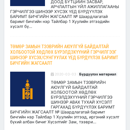
ДООД БҮТЦИЙН ЗАСВАР,
АРЧЛАЛТЫН ҮЙЛ АЖИЛЛАГААНЫ
ГЭРЧИЛГЭЭ ШИНЭЭР ХҮСЭХ ҮЕД БҮРДҮҮЛЭХ
БАРИМТ БИЧГИЙН ЖАГСААЛТ № Шаардлагатай
баримт бичгийн нэр Тайлбар 1 Хуулийн этгээдийн
хүсэлт бү...
ТӨМӨР ЗАМЫН ТЭЭВРИЙН АЮУЛГҮЙ БАЙДАЛТАЙ
ХОЛБООТОЙ ХӨДЛӨХ БҮРЭЛДЭХҮҮНИЙ ГЭРЧИЛГЭЭГ
ШИНЭЭР ХҮСЭХ/СУНГУУЛАХ ҮЕД БҮРДҮҮЛЭХ БАРИМТ
БИЧГИЙН ЖАГСААЛТ
2020-03-03
Бүрдүүлэх материал
ТӨМӨР ЗАМЫН ТЭЭВРИЙН
АЮУЛГҮЙ БАЙДАЛТАЙ
ХОЛБООТОЙ ХӨДЛӨХ
БҮРЭЛДЭХҮҮНИЙ ГЭРЧИЛГЭЭ
ШИНЭЭР АВАХ ТУХАЙ ХҮСЭЛТ
ГАРГАХАД БҮРДҮҮЛЭХ БАРИМТ
БИЧГИЙН ЖАГСААЛТ № Шаардлагатай баримт
бичгийн нэр Тайлбар 1 Хуулийн этгээд, иргэний хүсэлт
бүхий албан бичиг Хүсэлтийг Зам, тээври...