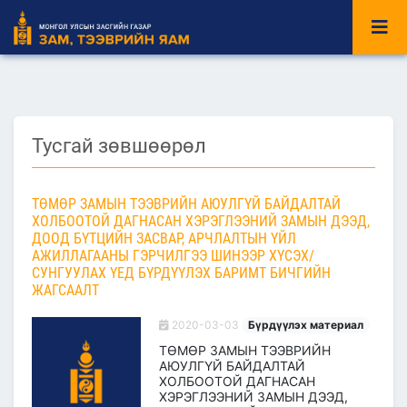
Тусгай зөвшөөрөл
ТӨМӨР ЗАМЫН ТЭЭВРИЙН АЮУЛГҮЙ БАЙДАЛТАЙ
ХОЛБООТОЙ ДАГНАСАН ХЭРЭГЛЭЭНИЙ ЗАМЫН ДЭЭД,
ДООД БҮТЦИЙН ЗАСВАР, АРЧЛАЛТЫН ҮЙЛ
АЖИЛЛАГААНЫ ГЭРЧИЛГЭЭ ШИНЭЭР ХҮСЭХ/
СУНГУУЛАХ ҮЕД БҮРДҮҮЛЭХ БАРИМТ БИЧГИЙН
ЖАГСААЛТ
2020-03-03
Бүрдүүлэх материал
ТӨМӨР ЗАМЫН ТЭЭВРИЙН
АЮУЛГҮЙ БАЙДАЛТАЙ
ХОЛБООТОЙ ДАГНАСАН
ХЭРЭГЛЭЭНИЙ ЗАМЫН ДЭЭД,