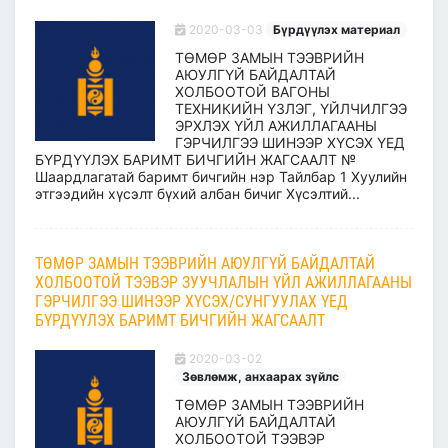
2020-03-03
Бүрдүүлэх материал
ТӨМӨР ЗАМЫН ТЭЭВРИЙН
АЮУЛГҮЙ БАЙДАЛТАЙ
ХОЛБООТОЙ ВАГОНЫ
ТЕХНИКИЙН ҮЗЛЭГ, ҮЙЛЧИЛГЭЭ
ЭРХЛЭХ ҮЙЛ АЖИЛЛАГААНЫ
ГЭРЧИЛГЭЭ ШИНЭЭР ХҮСЭХ ҮЕД
БҮРДҮҮЛЭХ БАРИМТ БИЧГИЙН ЖАГСААЛТ №
Шаардлагатай баримт бичгийн нэр Тайлбар 1 Хуулийн
этгээдийн хүсэлт бүхий албан бичиг Хүсэлтий...
ТӨМӨР ЗАМЫН ТЭЭВРИЙН АЮУЛГҮЙ БАЙДАЛТАЙ
ХОЛБООТОЙ ТЭЭВЭР ЗУУЧЛАЛЫН ҮЙЛ АЖИЛЛАГААНЫ
ГЭРЧИЛГЭЭ ШИНЭЭР ХҮСЭХ/СУНГУУЛАХ ҮЕД
БҮРДҮҮЛЭХ БАРИМТ БИЧГИЙН ЖАГСААЛТ
2020-03-02
Зөвлөмж, анхаарах зүйлс
ТӨМӨР ЗАМЫН ТЭЭВРИЙН
АЮУЛГҮЙ БАЙДАЛТАЙ
ХОЛБООТОЙ ТЭЭВЭР