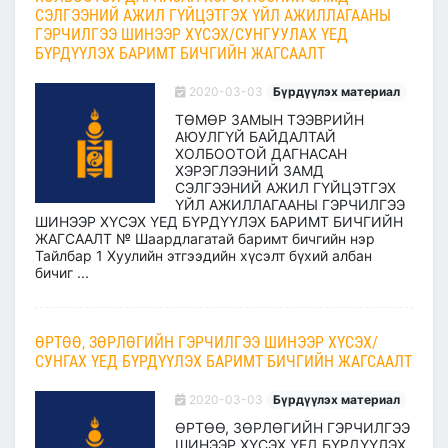
СЭЛГЭЭНИЙ АЖИЛ ГҮЙЦЭТГЭХ ҮЙЛ АЖИЛЛАГААНЫ
ГЭРЧИЛГЭЭ ШИНЭЭР ХҮСЭХ/СУНГУУЛАХ ҮЕД
БҮРДҮҮЛЭХ БАРИМТ БИЧГИЙН ЖАГСААЛТ
2020-03-03
Бүрдүүлэх материал
ТӨМӨР ЗАМЫН ТЭЭВРИЙН
АЮУЛГҮЙ БАЙДАЛТАЙ
ХОЛБООТОЙ ДАГНАСАН
ХЭРЭГЛЭЭНИЙ ЗАМД
СЭЛГЭЭНИЙ АЖИЛ ГҮЙЦЭТГЭХ
ҮЙЛ АЖИЛЛАГААНЫ ГЭРЧИЛГЭЭ
ШИНЭЭР ХҮСЭХ ҮЕД БҮРДҮҮЛЭХ БАРИМТ БИЧГИЙН
ЖАГСААЛТ № Шаардлагатай баримт бичгийн нэр
Тайлбар 1 Хуулийн этгээдийн хүсэлт бүхий албан
бичиг ...
ӨРТӨӨ, ЗӨРЛӨГИЙН ГЭРЧИЛГЭЭ ШИНЭЭР ХҮСЭХ/
СУНГАХ ҮЕД БҮРДҮҮЛЭХ БАРИМТ БИЧГИЙН ЖАГСААЛТ
2020-03-03
Бүрдүүлэх материал
ӨРТӨӨ, ЗӨРЛӨГИЙН ГЭРЧИЛГЭЭ
ШИНЭЭР ХҮСЭХ ҮЕД БҮРДҮҮЛЭХ