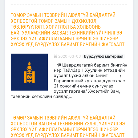
ТӨМӨР ЗАМЫН ТЭЭВРИЙН АЮУЛГҮЙ БАЙДАЛТАЙ
ХОЛБООТОЙ ТӨМӨР ЗАМЫН ДОХИОЛОЛ,
ТӨВЛӨРҮҮЛЭЛТ, ХОРИГЛОЛ БА ХОЛБООНЫ
БАЙГУУЛАМЖИЙН ЗАСВАР, ТЕХНИКИЙН ҮЙЛЧИЛГЭЭ
ЭРХЛЭХ ҮЙЛ АЖИЛЛАГААНЫ ГЭРЧИЛГЭЭ ШИНЭЭР
ХҮСЭХ ҮЕД БҮРДҮҮЛЭХ БАРИМТ БИЧГИЙН ЖАГСААЛТ
2020-03-03
Бүрдүүлэх материал
№ Шаардлагатай баримт бичгийн
нэр Тайлбар 1 Хуулийн этгээдийн
хүсэлт бүхий албан бичиг /
Гэрчилгээний хугацаа дуусахаас
21 хоногийн өмнө сунгуулах
хүсэлт гаргана/ Хүсэлтийг Зам,
тээврийн хөгжлийн сайдад...
ТӨМӨР ЗАМЫН ТЭЭВРИЙН АЮУЛГҮЙ БАЙДАЛТАЙ
ХОЛБООТОЙ ВАГОНЫ ТЕХНИКИЙН ҮЗЛЭГ, ҮЙЛЧИЛГЭЭ
ЭРХЛЭХ ҮЙЛ АЖИЛЛАГААНЫ ГЭРЧИЛГЭЭ ШИНЭЭР
ХҮСЭХ ҮЕД БҮРДҮҮЛЭХ БАРИМТ БИЧГИЙН ЖАГСААЛТ