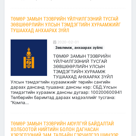
ТӨМӨР ЗАМЫН ТЭЭВРИЙН ҮЙЛЧИЛГЭЭНИЙ ТУСГАЙ
ЗӨВШӨӨРЛИЙН УЛСЫН ТЭМДЭГТИЙН ХУРААМЖИЙГ
ТУШААХАД АНХААРАХ ЗҮЙЛ
2020-02-01
Зөвлөмж, анхаарах зүйлс
ТӨМӨР ЗАМЫН ТЭЭВРИЙН
ҮЙЛЧИЛГЭЭНИЙ ТУСГАЙ
ЗӨВШӨӨРЛИЙН УЛСЫН
ТЭМДЭГТИЙН ХУРААМЖ
ТУШААХАД АНХААРАХ ЗҮЙЛ
Улсын тэмдэгтийн хураамжийг төрийн сангийн
дараах дансанд тушаана: дансны нэр: СБД.Улсын
тэмдэгтийн хураамж дансны дугаар: 100200600941
Төлбөрийн баримтад дараах мэдээллийг тусгана:
“Компа...
ТӨМӨР ЗАМЫН ТЭЭВРИЙН АЮУЛГҮЙ БАЙДАЛТАЙ
ХОЛБООТОЙ НИЙТИЙН БОЛОН ДАГНАСАН
ХЭРЭГЛЭЭНИЙ ЗАМ, ТАЛБАЙН ГЭРЧИЛГЭЭ ШИНЭЭР