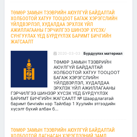
ТӨМӨР ЗАМЫН ТЭЭВРИЙН АЮУЛГҮЙ БАЙДАЛТАЙ
ХОЛБООТОЙ ХАТУУ ТООЦООТ БАГАЖ ХЭРЭГСЛИЙН
ҮЙЛДВЭРЛЭЛ, ХУДАЛДАА ЭРХЛЭХ ҮЙЛ
АЖИЛЛАГААНЫ ГЭРЧИЛГЭЭ ШИНЭЭР ХҮСЭХ/
СУНГУУЛАХ ҮЕД БҮРДҮҮЛЭХ БАРИМТ БИЧГИЙН
ЖАГСААЛТ
2020-03-03
Бүрдүүлэх материал
ТӨМӨР ЗАМЫН ТЭЭВРИЙН
АЮУЛГҮЙ БАЙДАЛТАЙ
ХОЛБООТОЙ ХАТУУ ТООЦООТ
БАГАЖ ХЭРЭГСЛИЙН
ҮЙЛДВЭРЛЭЛ, ХУДАЛДАА
ЭРХЛЭХ ҮЙЛ АЖИЛЛАГААНЫ
ГЭРЧИЛГЭЭ ШИНЭЭР ХҮСЭХ ҮЕД БҮРДҮҮЛЭХ
БАРИМТ БИЧГИЙН ЖАГСААЛТ № Шаардлагатай
баримт бичгийн нэр Тайлбар 1 Хуулийн этгээдийн
хүсэлт бүхий албан б...
ТӨМӨР ЗАМЫН ТЭЭВРИЙН АЮУЛГҮЙ БАЙДАЛТАЙ
ХОЛБООТОЙ ДАГНАСАН ХЭРЭГЛЭЭНИЙ ЗАМД