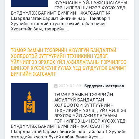
ЗУУЧЛАЛЫН ҮЙЛ АЖИЛЛАГААНЫ
ГЭРЧИЛГЭЭ ШИНЭЭР ХҮСЭХ ҮЕД
БҮРДҮҮЛЭХ БАРИМТ БИЧГИЙН ЖАГСААЛТ №
Шаардлагатай баримт бичгийн нэр Тайлбар 1
Хуулийн этгээдийн хүсэлт бүхий албан бичиг
Хүсэлтийг Зам, тээврийн ...
ТӨМӨР ЗАМЫН ТЭЭВРИЙН АЮУЛГҮЙ БАЙДАЛТАЙ
ХОЛБООТОЙ ЗҮТГҮҮРИЙН ТЕХНИКИЙН ҮЗЛЭГ,
ҮЙЛЧИЛГЭЭ ЭРХЛЭХ ҮЙЛ АЖИЛЛАГААНЫ ГЭРЧИЛГЭЭ
ШИНЭЭР ХҮСЭХ/СУНГУУЛАХ ҮЕД БҮРДҮҮЛЭХ БАРИМТ
БИЧГИЙН ЖАГСААЛТ
2020-02-03
Бүрдүүлэх материал
ТӨМӨР ЗАМЫН ТЭЭВРИЙН
АЮУЛГҮЙ БАЙДАЛТАЙ
ХОЛБООТОЙ ЗҮТГҮҮРИЙН
ТЕХНИКИЙН ҮЗЛЭГ, ҮЙЛЧИЛГЭЭ
ЭРХЛЭХ ҮЙЛ АЖИЛЛАГААНЫ
ГЭРЧИЛГЭЭ ШИНЭЭР ХҮСЭХ ҮЕД
БҮРДҮҮЛЭХ БАРИМТ БИЧГИЙН ЖАГСААЛТ №
Шаардлагатай баримт бичгийн нэр Тайлбар 1 Хуулийн
этгээдийн хүсэлт бүхий албан бичиг Хүсэ...