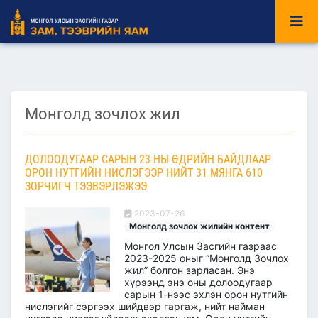
Монголд зочлох жил
ДОЛООДУГААР САРЫН 23-НЫ ӨДРИЙН БАЙДЛААР
ОРОН НУТГИЙН НИСЛЭГЭЭР НИЙТ 31 МЯНГА 610
ЗОРЧИГЧ ТЭЭВЭРЛЭЖЭЭ
2023-07-26
Монголд зочлох жилийн контент
Монгол Улсын Засгийн газраас
2023-2025 оныг “Монголд Зочлох
жил” болгон зарласан. Энэ
хүрээнд энэ оны долоодугаар
сарын 1-нээс эхлэн орон нутгийн
нислэгийг сэргээх шийдвэр гаргаж, нийт найман