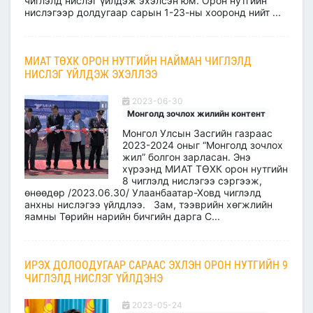
чиглэлд нислэг үйлдэж эхэлсэн юм. Орон нутгийн
нислэгээр долдугаар сарын 1-23-ны хооронд нийт ...
МИАТ ТӨХК ОРОН НУТГИЙН НАЙМАН ЧИГЛЭЛД
НИСЛЭГ ҮЙЛДЭЖ ЭХЭЛЛЭЭ
2023-06-30
Монголд зочлох жилийн контент
Монгол Улсын Засгийн газраас
2023-2024 оныг “Монголд зочлох
жил” болгон зарласан. Энэ
хүрээнд МИАТ ТӨХК орон нутгийн
8 чиглэлд нислэгээ сэргээж,
өнөөдөр /2023.06.30/ Улаанбаатар-Ховд чиглэлд
анхны нислэгээ үйлдлээ. Зам, тээврийн хөгжлийн
яамны Төрийн нарийн бичгийн дарга С...
ИРЭХ ДОЛООДУГААР САРААС ЭХЛЭН ОРОН НУТГИЙН 9
ЧИГЛЭЛД НИСЛЭГ ҮЙЛДЭНЭ
2023-05-24