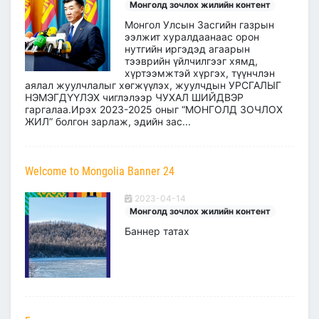
Монголд зочлох жилийн контент
Монгол Улсын Засгийн газрын
ээлжит хуралдаанаас орон
нутгийн иргэдэд агаарын
тээврийн үйлчилгээг хямд,
хүртээмжтэй хүргэх, түүнчлэн
аялал жуулчлалыг хөгжүүлэх, жуулчдын УРСГАЛЫГ
НЭМЭГДҮҮЛЭХ чиглэлээр ЧУХАЛ ШИЙДВЭР
гаргалаа.Ирэх 2023-2025 оныг “МОНГОЛД ЗОЧЛОХ
ЖИЛ” болгон зарлаж, эдийн зас...
Welcome to Mongolia Banner 24
2023-04-14
Монголд зочлох жилийн контент
Баннер татах