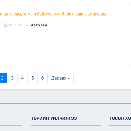
н авто зам, замын байгууламж барих, ашиглах журам
2021-08-14
Авто зам
2
3
4
5
6
Дараах »
ТӨРИЙН ҮЙЛЧИЛГЭЭ
ТӨСӨЛ Х