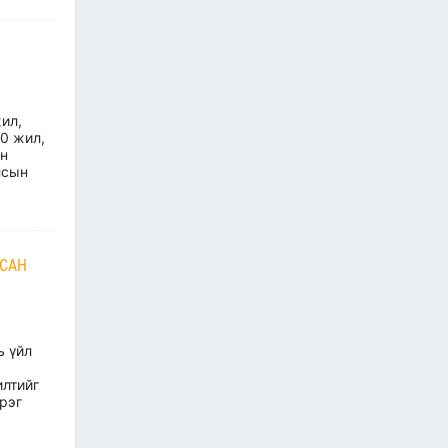
ӨРГӨТГӨЛИЙН ТӨСЛИЙН
ТАЛААР САНАЛ СОЛИЛЦЛОО
2026/06/29
Канад Улстай Агаарын
харилцааны хэлэлцээрийг
байгуулна
ил,
0 жил,
2026/06/29
йн
лсын
ТӨРИЙН ЖИНХЭНЭ АЛБАН
ХААГЧИЙГ ШИЛЖҮҮЛЭН
БОЛОН СЭЛГЭН
АЖИЛЛУУЛАХ ТУХАЙ ЗАР
ЦСАН
2026/06/29
САЙД Б.ДЭЛГЭРСАЙХАН
АВТОЗАМЫН АЮУЛГҮЙ
БАЙДАЛ, ТҮЛШНИЙ НӨӨЦ
БҮРДҮҮЛЭЛТ, БҮТЭЭН
ь үйл
БАЙГУУЛАЛТЫН АЖЛЫГ
ТАСАЛДУУЛАХГҮЙ БАЙХ ҮҮРЭГ ӨГӨВ
илтийг
үрэг
2026/06/29
“Монгол Улсын тээврийн