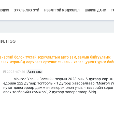
МЭДЭЭ
ХУУЛЬ, ЭРХ ЗҮЙ
НЭЭЛТТЭЙ МЭДЭЭЛЭЛ
ШИЛЭН ДАНС
Т
чилгээ
чанартай болон тусгай зориулалтын авто зам, замын байгууламж
авах журам”-д өөрчлөлт оруулах саналын хэлэлцүүлэгт урьж бай
2023-07-26
Авто зам
Монгол Улсын Засгийн газрын 2023 оны 6 дугаар сарын
өдрийн 222 дугаар тогтоолын 1 дүгээр хавсралтаар “Монгол 
нутаг дэвсгэрээр дамжин өнгөрөх олон улсын тээврийн хэрэ
авах төлбөрийн хэмжээ”, 2 дугаар хавсралтаар &ldq...