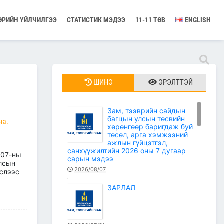
ӨРИЙН ҮЙЛЧИЛГЭЭ
СТАТИСТИК МЭДЭЭ
11-11 ТӨВ
ENGLISH
ШИНЭ
ЭРЭЛТТЭЙ
Зам, тээврийн сайдын
багцын улсын төсвийн
на.
хөрөнгөөр баригдаж буй
төсөл, арга хэмжээний
ажлын гүйцэтгэл,
санхүүжилтийн 2026 оны 7 дугаар
 07-ны
сарын мэдээ
Улсын
2026/08/07
гслээс
ЗАРЛАЛ