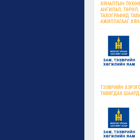
ХЯНАЛТЫН ТӨХӨӨ
АНГИЛАЛ, ТӨРӨЛ
ТАХОГРАФИД ТАВИ
АЖИЛЛАГААГ ХЯН
ТЭЭВРИЙН ХЭРЭГ
ТАВИГДАХ ШААРД