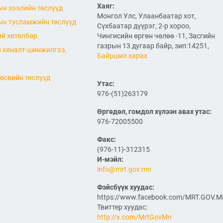
Хаяг:
н зээлийн төслүүд
2026/06/26
Монгол Улс, Улаанбаатар хот,
н тусламжийн төслүүд
АВТО ЗАМ, ЗАМЫН
Сүхбаатар дүүрэг, 2-р хороо,
БАЙГУУЛАМЖИЙГ ХААЖ,
й хөтөлбөр
Чингисийн өргөн чөлөө -11, Засгийн
ТҮР ЗАМААР ЗОРЧУУЛАХ
газрын 13 дугаар байр, зип:14251,
ТУХАЙ
 хяналт-шинжилгээ,
Байршил харах
2026/06/26
өсвийн төслүүд
ТУСГАЙ ЗОРИУЛАЛТЫН
Утас:
АВТО ЗАМЫН ТӨСЛИЙН
976-(51)263179
ХӨРӨНГӨ ОРУУЛАГЧИЙГ
СОНГОН ШАЛГАРУУЛАХ
Өргөдөл, гомдол хүлээн авах утас:
УРИЛГА
976-72005500
2026/06/26
Факс:
“Автотээврийн хэрэгслийн
(976-11)-312315
бүртгэл хөтлөх, улсын
дугаар олгох журам”-
И-мэйл:
төслийн хэлэлцүүлэгт
info@mrt.gov.mn
таныг урьж байна.
2026/06/25
Фэйсбүүк хуудас:
https://www.facebook.com/MRT.GOV.
"Францын талтай хамтран
Твиттер хуудас:
Улаанбаатар дахь
http://x.com/MrtGovMn
нислэгийн хөдөлгөөний