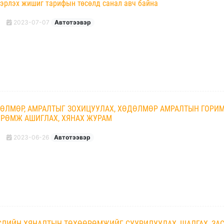
вэрлэх жишиг тарифын төсөлд санал авч байна
2023-07-07
Автотээвэр
ӨЛМӨР, АМРАЛТЫГ ЗОХИЦУУЛАХ, ХӨДӨЛМӨР АМРАЛТЫН ГОРИ
РӨМЖ АШИГЛАХ, ХЯНАХ ЖУРАМ
2023-06-26
Автотээвэр
СЛИЙН ХЯНАЛТЫН ТӨХӨӨРӨМЖИЙГ СУУРИЛУУЛАХ, ШАЛГАХ, ЗА