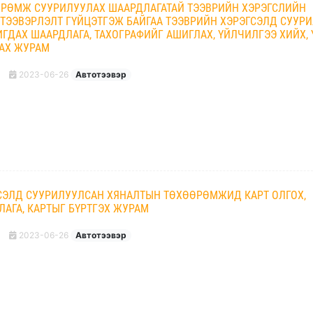
РӨМЖ СУУРИЛУУЛАХ ШААРДЛАГАТАЙ ТЭЭВРИЙН ХЭРЭГСЛИЙН
, ТЭЭВЭРЛЭЛТ ГҮЙЦЭТГЭЖ БАЙГАА ТЭЭВРИЙН ХЭРЭГСЭЛД СУУР
ГДАХ ШААРДЛАГА, ТАХОГРАФИЙГ АШИГЛАХ, ҮЙЛЧИЛГЭЭ ХИЙХ, 
АХ ЖУРАМ
2023-06-26
Автотээвэр
СЭЛД СУУРИЛУУЛСАН ХЯНАЛТЫН ТӨХӨӨРӨМЖИД КАРТ ОЛГОХ,
ЛАГА, КАРТЫГ БҮРТГЭХ ЖУРАМ
2023-06-26
Автотээвэр