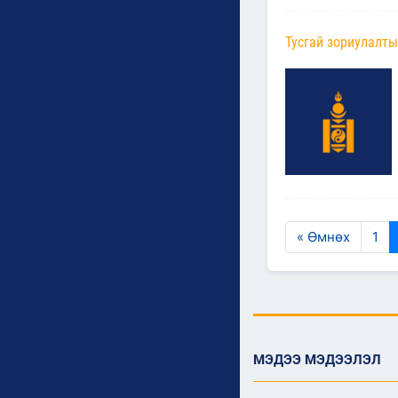
Тусгай зориулалты
« Өмнөх
1
МЭДЭЭ МЭДЭЭЛЭЛ