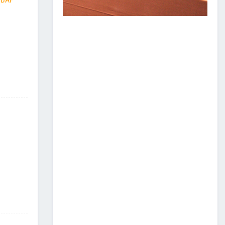
ЗАМ, ТЭЭВРИЙН САЛБАР
2026 ОНЫ ЭХНИЙ ХАГАС
ЖИЛИЙН АЖЛАА ДҮГНЭЖ,
БҮТЭЭН БАЙГУУЛАЛТЫН
ТОМ ТӨСЛҮҮДИЙГ
ХУГАЦААНД НЬ АШИГЛАЛТАД
ОРУУЛАХЫГ ҮҮРЭГ БОЛГОЛОО
2026/07/08
2
ЗАМ, ТЭЭВРИЙН ЯАМНЫ
АЖИЛТАН, АЛБА
ХААГЧДЫГ ТӨРИЙН ОДОН
МЕДАЛИАР ШАГНАЛАА
2026/07/08
ТӨРИЙН ОДОН
МЕДАЛИАР ШАГНАЛАА
2026/07/08
1
“Монгол Улсын тээврийн
холболт болон логистикийг
сайжруулах төсөл”-ийн
хүрээнд хэрэгжүүлж буй