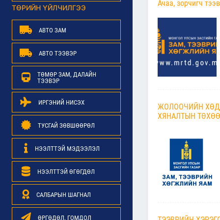
Ачаа, зорчигч тээ
ТӨРИЙН ҮЙЛЧИЛГЭЭ
АВТО ЗАМ
АВТО ТЭЭВЭР
ТӨМӨР ЗАМ, ДАЛАЙН
ТЭЭВЭР
ИРГЭНИЙ НИСЭХ
ЖОЛООЧИЙН ХӨД
ХЯНАЛТЫН ТӨХӨӨ
ТУСГАЙ ЗӨВШӨӨРӨЛ
НЭЭЛТТЭЙ МЭДЭЭЛЭЛ
НЭЭЛТТЭЙ ӨГӨГДӨЛ
САЛБАРЫН ШАГНАЛ
ӨРГӨДӨЛ, ГОМДОЛ
ТЭЭВРИЙН ХЭРЭГ