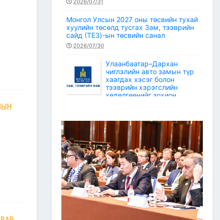
2026/07/31
Монгол Улсын 2027 оны төсвийн тухай
хуулийн төсөлд тусгах Зам, тээврийн
сайд (ТЕЗ)-ын төсвийн санал
2026/07/30
Улаанбаатар–Дархан
чиглэлийн авто замын түр
хаагдах хэсэг болон
тээврийн хэрэгслийн
хөдөлгөөнийг зохион
байгуулах түр замын маршрут
МЫН
2026/07/30
Зам, тээврийн салбарын статистикийн
мэдээ /2026 оны 6 дугаар сар/
2026/07/20
Зам, тээврийн сайдын багцын улсын
төсвийн хөрөнгөөр баригдаж буй
төсөл, арга хэмжээний ажлын
гүйцэтгэл, санхүүжилтийн 2026 оны 6
дугаар сарын мэдээ
2026/07/09
СВАР