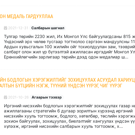
ОН МЕДАЛЬ ГАРДУУЛЛАА
2021-12-31
Салбарын шагнал
Тулгар төрийн 2230 жил, Их Монгол Улс байгуулагдсаны 815 ж
Үндэсний эрх чөлөө тусгаар тогтнолоо сэргээн мандуулсны 11
Ардын хувьсгалын 100 жилийн ойг тохиолдуулан зам, тээври
салбарт олон жил үр бүтээлтэй ажилласан иргэдийг Монгол У
Ерөнхийлөгчийн зарлигаар төрийн дээд одон медалиар ш...
ЙН БОДЛОГЫН ХЭРЭГЖИЛТИЙГ ЗОХИЦУУЛАХ АСУУДАЛ ХАРИУ
ЛТЫН БҮТЦИЙН НЭГЖ, ТҮҮНИЙ ҮНДСЭН ҮҮРЭГ, ЧИГ ҮҮРЭГ
2021-10-26
Агаарын тээвэр
Иргэний нисэхийн бодлогын хэрэгжилтийг зохицуулах газар н
ажиллагааны стратегийн 6 дугаар зорилтын хүрээнд иргэний
нисэхийн хууль тогтоомж, бодлого, хөтөлбөр, төслийн хэрэгж
зохион байгуулах, зохицуулах, биелэлтийг хангуулах үндсэн ү
хүлээж, иргэний нисэхийн салбарын хууль тогтоомж, х...