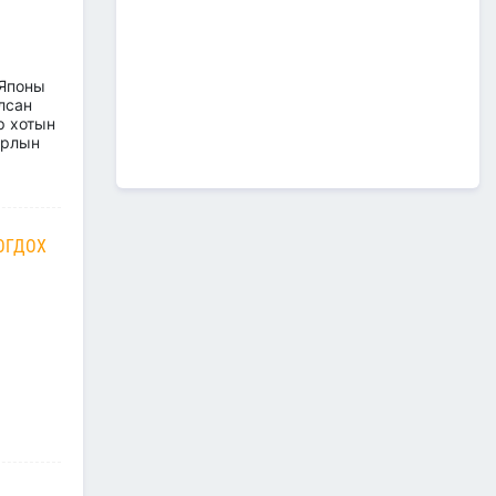
МЕДАЛИАР ШАГНАЛАА
2026/07/08
1
 Японы
лсан
“Монгол Улсын тээврийн
р хотын
холболт болон логистикийг
ирлын
сайжруулах төсөл”-ийн
хүрээнд хэрэгжүүлж буй
А0502: Өндөрхаан-
Чойбалсан чиглэлийн 50 км авто
замын их засварын ажлын “Байгаль
орчин, нийгмийн менежментийн
ОГДОХ
төлөвлөгөө” батлагдлаа.
2026/07/08
1
“МИАТ” ТӨХК-ийн ажилтан,
албан хаагчдыг Төрийн
дээд одон медалиар
шагналаа
2026/07/07
516 мянган удаагийн
нислэгээр 25.7 сая
зорчигч тээвэрлэж чадсан
"МИАТ" ТӨХК-ийн 70