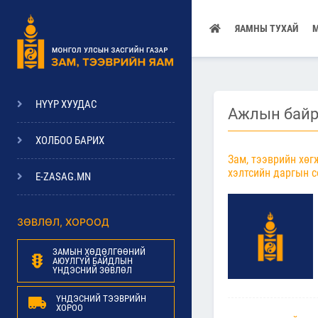
ЯАМНЫ ТУХАЙ
НҮҮР ХУУДАС
Ажлын байр
ХОЛБОО БАРИХ
Зам, тээврийн хө
хэлтсийн даргын с
E-ZASAG.MN
ЗӨВЛӨЛ, ХОРООД
ЗАМЫН ХӨДӨЛГӨӨНИЙ
АЮУЛГҮЙ БАЙДЛЫН
ҮНДЭСНИЙ ЗӨВЛӨЛ
ҮНДЭСНИЙ ТЭЭВРИЙН
ХОРОО