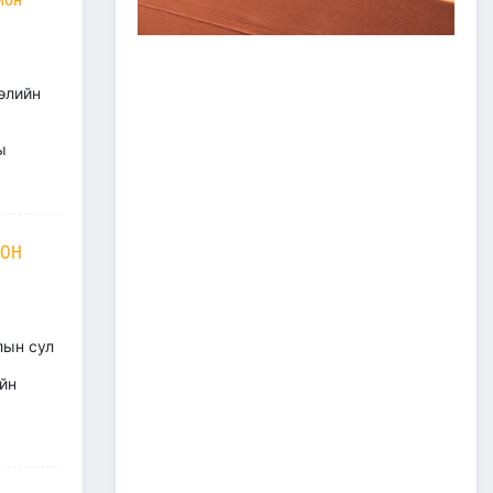
2026/07/20
Зам, тээврийн сайдын багцын улсын
төсвийн хөрөнгөөр баригдаж буй
төсөл, арга хэмжээний ажлын
өлийн
гүйцэтгэл, санхүүжилтийн 2026 оны 6
дугаар сарын мэдээ
2026/07/09
ы
ЗАМ, ТЭЭВРИЙН САЛБАР
2026 ОНЫ ЭХНИЙ ХАГАС
ЖИЛИЙН АЖЛАА ДҮГНЭЖ,
БҮТЭЭН БАЙГУУЛАЛТЫН
РОН
ТОМ ТӨСЛҮҮДИЙГ
ХУГАЦААНД НЬ АШИГЛАЛТАД
ОРУУЛАХЫГ ҮҮРЭГ БОЛГОЛОО
2026/07/08
2
лын сул
ЗАМ, ТЭЭВРИЙН ЯАМНЫ
АЖИЛТАН, АЛБА
йн
ХААГЧДЫГ ТӨРИЙН ОДОН
МЕДАЛИАР ШАГНАЛАА
2026/07/08
ТӨРИЙН ОДОН