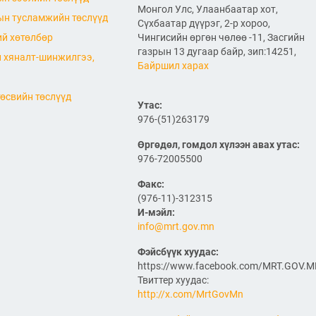
төлөвлөгөө” батлагдлаа
Монгол Улс, Улаанбаатар хот,
н тусламжийн төслүүд
2026/06/29
Сүхбаатар дүүрэг, 2-р хороо,
й хөтөлбөр
Чингисийн өргөн чөлөө -11, Засгийн
Агаарын навигацийн тоног
газрын 13 дугаар байр, зип:14251,
 хяналт-шинжилгээ,
төхөөрөмжийн аюулгүй
Байршил харах
ажиллагааны нөхцөл
байдал, удирдлагын
төвийн барилгын ажлын
өсвийн төслүүд
явцтай танилцлаа
Утас:
976-(51)263179
2026/06/26
Өргөдөл, гомдол хүлээн авах утас:
АВТО ЗАМ, ЗАМЫН
БАЙГУУЛАМЖИЙГ ХААЖ,
976-72005500
ТҮР ЗАМААР ЗОРЧУУЛАХ
ТУХАЙ
Факс:
(976-11)-312315
2026/06/26
И-мэйл:
ТУСГАЙ ЗОРИУЛАЛТЫН
info@mrt.gov.mn
АВТО ЗАМЫН ТӨСЛИЙН
ХӨРӨНГӨ ОРУУЛАГЧИЙГ
Фэйсбүүк хуудас:
СОНГОН ШАЛГАРУУЛАХ
https://www.facebook.com/MRT.GOV.
УРИЛГА
Твиттер хуудас:
2026/06/26
http://x.com/MrtGovMn
“Автотээврийн хэрэгслийн