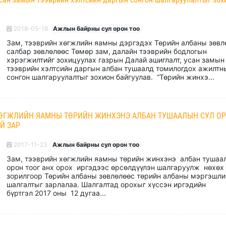
2018-05-18
Ажлын байрны сул орон тоо
Зам, тээврийн хөгжлийн яамны дэргэдэх Төрийн албаны зөвл
салбар зөвлөлөөс Төмөр зам, далайн тээврийн бодлогын
хэрэгжилтийг зохицуулах газрын Далай ашиглалт, усан замын
тээврийн хэлтсийн даргын албан тушаалд томилогдох ажилтн
сонгон шалгаруулалтыг зохион байгуулав. “Төрийн жинхэ...
ХӨГЖЛИЙН ЯАМНЫ ТӨРИЙН ЖИНХЭНЭ АЛБАН ТУШААЛЫН СУЛ О
Й ЗАР
2017-11-23
Ажлын байрны сул орон тоо
Зам, тээврийн хөгжлийн яамны төрийн жинхэнэ албан тушаа
орон тоог анх орох иргэдээс өрсөлдүүлэн шалгаруулж нөхөх
зорилгоор Төрийн албаны зөвлөлөөс төрийн албаны мэргэшли
шалгалтыг зарлалаа. Шалгалтад орохыг хүссэн иргэдийн
бүртгэл 2017 оны 12 дугаа...