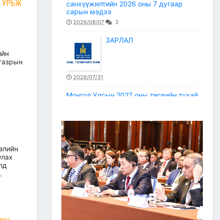
 УРЬЖ
санхүүжилтийн 2026 оны 7 дугаар
сарын мэдээ
2026/08/07
2
ЗАРЛАЛ
ийн
 газрын
2026/07/31
Монгол Улсын 2027 оны төсвийн тухай
хуулийн төсөлд тусгах Зам, тээврийн
сайд (ТЕЗ)-ын төсвийн санал
2026/07/30
Улаанбаатар–Дархан
чиглэлийн авто замын түр
өлийн
хаагдах хэсэг болон
улах
тээврийн хэрэгслийн
лд
хөдөлгөөнийг зохион
.
байгуулах түр замын маршрут
2026/07/30
Зам, тээврийн салбарын статистикийн
мэдээ /2026 оны 6 дугаар сар/
ион