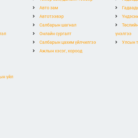
Авто зам
Гадаады
Автотээвэр
Үндэсни
Салбарын шагнал
Төслийн
лэл
Онлайн сургалт
үнэлгээ
Салбарын цахим үйлчилгээ
Улсын т
Ажлын хэсэг, хороод
ын үйл