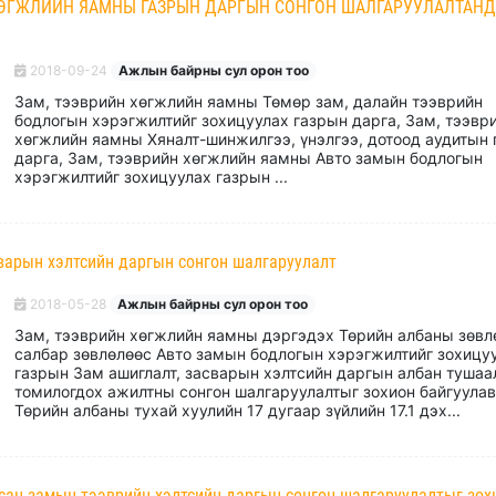
ХӨГЖЛИЙН ЯАМНЫ ГАЗРЫН ДАРГЫН СОНГОН ШАЛГАРУУЛАЛТАНД
2018-09-24
Ажлын байрны сул орон тоо
Зам, тээврийн хөгжлийн яамны Төмөр зам, далайн тээврийн
бодлогын хэрэгжилтийг зохицуулах газрын дарга, Зам, тээвр
хөгжлийн яамны Хяналт-шинжилгээ, үнэлгээ, дотоод аудитын
дарга, Зам, тээврийн хөгжлийн яамны Авто замын бодлогын
хэрэгжилтийг зохицуулах газрын ...
варын хэлтсийн даргын сонгон шалгаруулалт
2018-05-28
Ажлын байрны сул орон тоо
Зам, тээврийн хөгжлийн яамны дэргэдэх Төрийн албаны зөвл
салбар зөвлөлөөс Авто замын бодлогын хэрэгжилтийг зохицу
газрын Зам ашиглалт, засварын хэлтсийн даргын албан тушаа
томилогдох ажилтны сонгон шалгаруулалтыг зохион байгуулав
Төрийн албаны тухай хуулийн 17 дугаар зүйлийн 17.1 дэх...
сан замын тээврийн хэлтсийн даргын сонгон шалгаруулалтыг зох