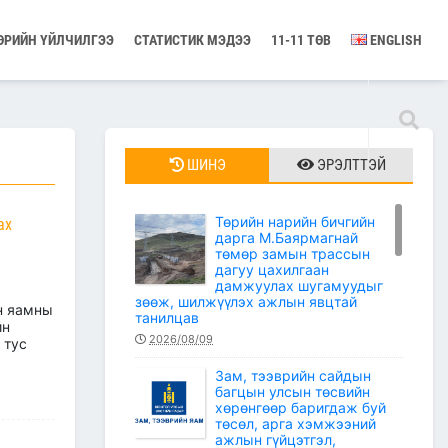
ӨРИЙН ҮЙЛЧИЛГЭЭ
СТАТИСТИК МЭДЭЭ
11-11 ТӨВ
ENGLISH
ШИНЭ
ЭРЭЛТТЭЙ
Төрийн нарийн бичгийн
ах
дарга М.Баярмагнай
төмөр замын трассын
дагуу цахилгаан
дамжуулах шугамуудыг
зөөж, шилжүүлэх ажлын явцтай
н яамны
танилцав
йн
2026/08/09
 тус
Зам, тээврийн сайдын
багцын улсын төсвийн
хөрөнгөөр баригдаж буй
төсөл, арга хэмжээний
ажлын гүйцэтгэл,