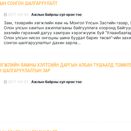
ЫН СОНГОН ШАЛГАРУУЛАЛТ
2017-09-08
Ажлын байрны сул орон тоо
Зам, тээврийн хөгжлийн яам нь Монгол Улсын Засгийн газар,
Олон улсын хамтын ажиллагааны байгууллага хооронд байгуу
зээлийн гэрээний дагуу хамтран хэрэгжүүлж буй “Улаанбаата
Олон улсын нисэх онгоцны шинэ буудал барих төсөл”-ийн зах
сонгон шалгаруулалтыг дахин зарла...
ХӨГЖЛИЙН ЯАМНЫ ХЭЛТСИЙН ДАРГЫН АЛБАН ТУШААЛД ТОМИЛ
 ШАЛГАРУУЛАЛТЫН ЗАР
2017-09-05
Ажлын байрны сул орон тоо