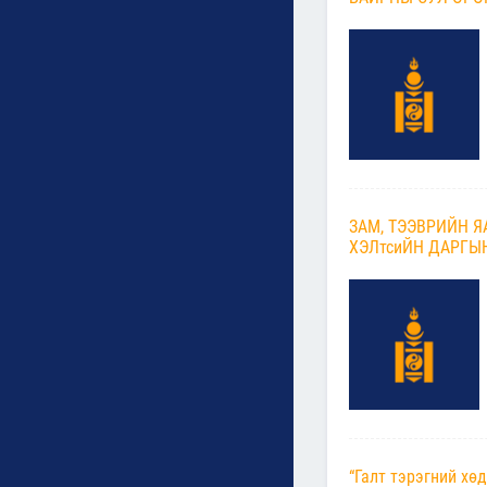
ЗАМ, ТЭЭВРИЙН 
ХЭЛтсиЙН ДАРГЫ
“Галт тэрэгний хө