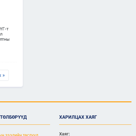
САЙД Б.ДЭЛГЭРСАЙХАН
АВТОЗАМЫН АЮУЛГҮЙ
БАЙДАЛ, ТҮЛШНИЙ НӨӨЦ
БҮРДҮҮЛЭЛТ, БҮТЭЭН
БАЙГУУЛАЛТЫН АЖЛЫГ
ТАСАЛДУУЛАХГҮЙ БАЙХ ҮҮРЭГ ӨГӨВ
ҮГ-т
2026/06/29
ол
илтны
“Монгол Улсын тээврийн
холболт болон логистикийг
сайжруулах төсөл”-ийн
хүрээнд хэрэгжиж буй
А0301: Улаанбаатар–
Арвайхээр чиглэлийн 105 км авто
замын засварын ажлын Байгаль
 »
орчин, нийгмийн менежментийн
төлөвлөгөө батлагдлаа
2026/06/29
“Монгол Улсын тээврийн
холболт болон логистикийг
сайжруулах төсөл”-ийн
хүрээнд хэрэгжүүлж буй
ӨТӨЛБӨРҮҮД
ХАРИЛЦАХ ХАЯГ
А0302: Арвайхээр -
Баянхонгор чиглэлийн 35.82 км авто
замын засварын ажлын “Байгаль
орчин, нийгмийн менежментийн
Хаяг:
н зээлийн төслүүд