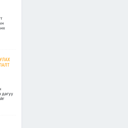
хүлээн авч уулзлаа
2026/06/29
1
гт
ын
ЗАМ, ТЭЭВРИЙН САЙД
анх
Б.ДЭЛГЭРСАЙХАН ЯПОН
ы
УЛСЫН ЭЛЧИН САЙДТАЙ
НИСЭХ БУУДЛЫН
ӨРГӨТГӨЛИЙН ТӨСЛИЙН
ТАЛААР САНАЛ СОЛИЛЦЛОО
2026/06/29
УЛАХ
ЛАЛТ
Канад Улстай Агаарын
харилцааны хэлэлцээрийг
байгуулна
2026/06/29
н
 дагуу
ТӨРИЙН ЖИНХЭНЭ АЛБАН
йг
ХААГЧИЙГ ШИЛЖҮҮЛЭН
БОЛОН СЭЛГЭН
АЖИЛЛУУЛАХ ТУХАЙ ЗАР
2026/06/29