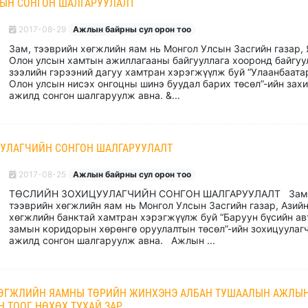
ЫН СОНГОН ШАЛГАРУУЛАЛТ
2017-08-29
Ажлын байрны сул орон тоо
Зам, тээврийн хөгжлийн яам нь Монгол Улсын Засгийн газар,
Олон улсын хамтын ажиллагааны байгууллага хооронд байгуу
зээлийн гэрээний дагуу хамтран хэрэгжүүлж буй “Улаанбаата
Олон улсын нисэх онгоцны шинэ буудал барих төсөл”-ийн зах
ажилд сонгон шалгаруулж авна. &...
УЛАГЧИЙН СОНГОН ШАЛГАРУУЛАЛТ
2017-08-25
Ажлын байрны сул орон тоо
ТӨСЛИЙН ЗОХИЦУУЛАГЧИЙН СОНГОН ШАЛГАРУУЛАЛТ Зам
тээврийн хөгжлийн яам нь Монгол Улсын Засгийн газар, Азий
хөгжлийн банктай хамтран хэрэгжүүлж буй “Баруун бүсийн ав
замын коридорын хөрөнгө оруулалтын төсөл”-ийн зохицуулаг
ажилд сонгон шалгаруулж авна. Ажлын ...
ХӨГЖЛИЙН ЯАМНЫ ТӨРИЙН ЖИНХЭНЭ АЛБАН ТУШААЛЫН АЖЛЫ
Н ТООГ НӨХӨХ ТУХАЙ ЗАР