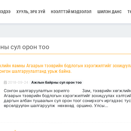
МЭДЭЭ
ХУУЛЬ, ЭРХ ЗҮЙ
НЭЭЛТТЭЙ МЭДЭЭЛЭЛ
ШИЛЭН ДАНС
Т
ны сул орон тоо
гжлийн яамны Агаарын тээврийн бодлогын хэрэгжилтийг зохицуул
онгон шалгаруулалтанд урьж байна.
2018-09-24
Ажлын байрны сул орон тоо
Сонгон шалгаруулалтын зорилго Зам, тээврийн хөгжлий
Агаарын тээврийн бодлогын хэрэгжилтийг зохицуулах хэлтси
даргын албан тушаалын сул орон тоог сонирхогч иргэдээс тус
өрсөлдүүлэн шалгаруулж нөхөхөд оршино. Улсы...