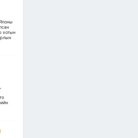
жилийн ТҮҮХ
2026/07/07
2
 Японы
Улсын болон орон нутгийн
лсан
чанартай хатуу хучилттай
авто замын сүлжээг
р хотын
өргөжүүлэх ажлууд үе
ирлын
шаттай хийгдсээр байна
2026/07/06
"МИАТ" ТӨХК-ийн 70
жилийн ойд зориулсан
шуудангийн марк
хэвлэгдлээ
2026/07/06
,
н
Монгол Улсын агаарын
то
тээврийн салбарын
чийн
хөгжлийн ирээдүйн чиг
хандлагыг хамтдаа
тодорхойлж байна
2026/07/06
Н
Нефть импортлогч
компаниудын төлөөллийг