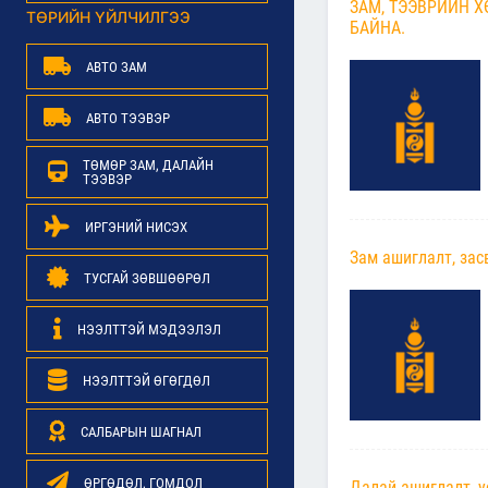
ЗАМ, ТЭЭВРИЙН 
ТӨРИЙН ҮЙЛЧИЛГЭЭ
БАЙНА.
АВТО ЗАМ
АВТО ТЭЭВЭР
ТӨМӨР ЗАМ, ДАЛАЙН
ТЭЭВЭР
ИРГЭНИЙ НИСЭХ
Зам ашиглалт, зас
ТУСГАЙ ЗӨВШӨӨРӨЛ
НЭЭЛТТЭЙ МЭДЭЭЛЭЛ
НЭЭЛТТЭЙ ӨГӨГДӨЛ
САЛБАРЫН ШАГНАЛ
ӨРГӨДӨЛ, ГОМДОЛ
Далай ашиглалт, у