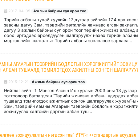
2017-04-05
Ажлын байрны сул орон тоо
Төрийн албаны тухай хуулийн 17 дугаар зүйлийн 17.4 дэх хэсэ
заасны дагуу Зам, тээврийн хөгжлийн яамнаас өгсөн захиалг
дагуу 3 ажлын байрны сул орон тоог төрийн жинхэнэ албанд 
орох иргэдээс өрсөлдүүлэн шалгаруулж нөхөх төрийн албан
мэргэшлийн шалгалтыг Төрийн албаны зөвлөлөөс зарласа...
ЯАМНЫ АГААРЫН ТЭЭВРИЙН БОДЛОГЫН ХЭРЭГЖИЛТИЙГ ЗОХИЦУ
Н АЛБАН ТУШААЛД ТОМИЛОГДОХ АЖИЛТНЫ СОНГОН ШАЛГАРУУ
2015-12-21
Ажлын байрны сул орон тоо
Нийтлэг зүйл 1. Монгол Улсын Их хурлын 2003 оны 13 дугаар
тогтоолоор батлагдсан “Төрийн жинхэнэ албаны удирдах алба
тушаалд томилогдох ажилтныг сонгон шалгаруулах журам”-ын
Зам, тээврийн яамны Агаарын тээврийн бодлогын хэрэгжилти
зохицуулах хэлтсийн даргын албан туш...
дөлгөөн зохицуулалтын нэгдсэн төв” УТҮГ-т <<стандартын асуудал