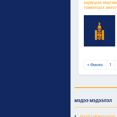
хариуцсан мэргэж
томилогдох ажилт
« Өмнөх
1
МЭДЭЭ МЭДЭЭЛЭЛ
Нээлттэй мэдээлэл