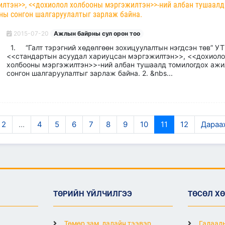
илтэн>>, <<дохиолол холбооны мэргэжилтэн>>-ний албан тушаалд
ны сонгон шалгаруулалтыг зарлаж байна.
2015-07-20
Ажлын байрны сул орон тоо
1. “Галт тэрэгний хөдөлгөөн зохицуулалтын нэгдсэн төв” УТ
<<стандартын асуудал хариуцсан мэргэжилтэн>>, <<дохиол
холбооны мэргэжилтэн>>-ний албан тушаалд томилогдох аж
сонгон шалгаруулалтыг зарлаж байна. 2. &nbs...
2
...
4
5
6
7
8
9
10
11
12
Дараах
ТӨРИЙН ҮЙЛЧИЛГЭЭ
ТӨСӨЛ Х
Төмөр зам, далайн тээвэр
Гадаады