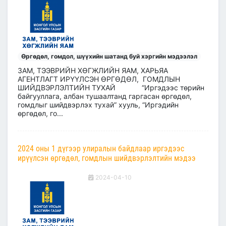
Өргөдөл, гомдол, шүүхийн шатанд буй хэргийн мэдээлэл
ЗАМ, ТЭЭВРИЙН ХӨГЖЛИЙН ЯАМ, ХАРЬЯА
АГЕНТЛАГТ ИРҮҮЛСЭН ӨРГӨДӨЛ, ГОМДЛЫН
ШИЙДВЭРЛЭЛТИЙН ТУХАЙ “Иргэдээс төрийн
байгууллага, албан тушаалтанд гаргасан өргөдөл,
гомдлыг шийдвэрлэх тухай” хууль, “Иргэдийн
өргөдөл, го...
2024 оны 1 дүгээр улиралын байдлаар иргэдээс
ирүүлсэн өргөдөл, гомдлын шийдвэрлэлтийн мэдээ
2024-04-10