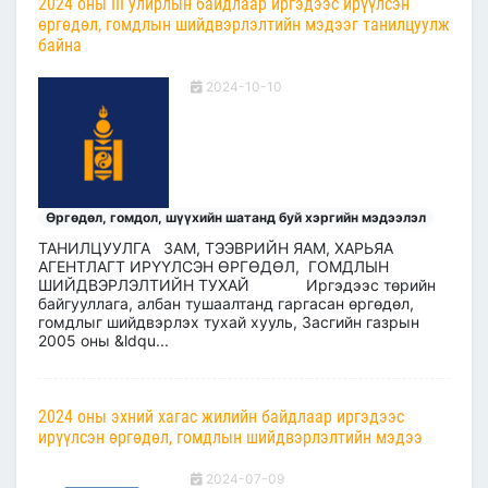
2024 оны III улирлын байдлаар иргэдээс ирүүлсэн
өргөдөл, гомдлын шийдвэрлэлтийн мэдээг танилцуулж
байна
2024-10-10
Өргөдөл, гомдол, шүүхийн шатанд буй хэргийн мэдээлэл
ТАНИЛЦУУЛГА ЗАМ, ТЭЭВРИЙН ЯАМ, ХАРЬЯА
АГЕНТЛАГТ ИРҮҮЛСЭН ӨРГӨДӨЛ, ГОМДЛЫН
ШИЙДВЭРЛЭЛТИЙН ТУХАЙ Иргэдээс төрийн
байгууллага, албан тушаалтанд гаргасан өргөдөл,
гомдлыг шийдвэрлэх тухай хууль, Засгийн газрын
2005 оны &ldqu...
2024 оны эхний хагас жилийн байдлаар иргэдээс
ирүүлсэн өргөдөл, гомдлын шийдвэрлэлтийн мэдээ
2024-07-09