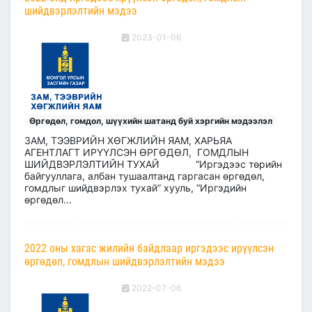
шийдвэрлэлтийн мэдээ
2023-01-06
Өргөдөл, гомдол, шүүхийн шатанд буй хэргийн мэдээлэл
ЗАМ, ТЭЭВРИЙН ХӨГЖЛИЙН ЯАМ, ХАРЬЯА
АГЕНТЛАГТ ИРҮҮЛСЭН ӨРГӨДӨЛ, ГОМДЛЫН
ШИЙДВЭРЛЭЛТИЙН ТУХАЙ “Иргэдээс төрийн
байгууллага, албан тушаалтанд гаргасан өргөдөл,
гомдлыг шийдвэрлэх тухай” хууль, “Иргэдийн
өргөдөл...
2022 оны хагас жилийн байдлаар иргэдээс ирүүлсэн
өргөдөл, гомдлын шийдвэрлэлтийн мэдээ
2022-07-06