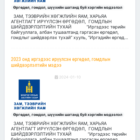
Өргөдөл, гомдол, шүүхийн шатанд буй хэргийн мэдээлэл
ЗАМ, ТЭЭВРИЙН ХӨГЖЛИЙН ЯАМ, ХАРЬЯА
АГЕНТЛАГТ ИРҮҮЛСЭН ӨРГӨДӨЛ, ГОМДЛЫН
ШИЙДВЭРЛЭЛТИЙН ТУХАЙ “Иргэдээс төрийн
байгууллага, албан тушаалтанд гаргасан өргөдөл,
гомдлыг шийдвэрлэх тухай” хууль, “Иргэдийн өргөд...
2023 онд иргэдээс ирүүлсэн өргөдөл, гомдлын
шийдвэрлэлтийн мэдээ
2024-01-10
Өргөдөл, гомдол, шүүхийн шатанд буй хэргийн мэдээлэл
ЗАМ, ТЭЭВРИЙН ХӨГЖЛИЙН ЯАМ, ХАРЬЯА
АГЕНТЛАГТ ИРҮҮЛСЭН ӨРГӨДӨЛ, ГОМДЛЫН
ШИЙДВЭРЛЭЛТИЙН ТУХАЙ “Иргэдээс төрийн
байгууллага, албан тушаалтанд гаргасан өргөдөл,