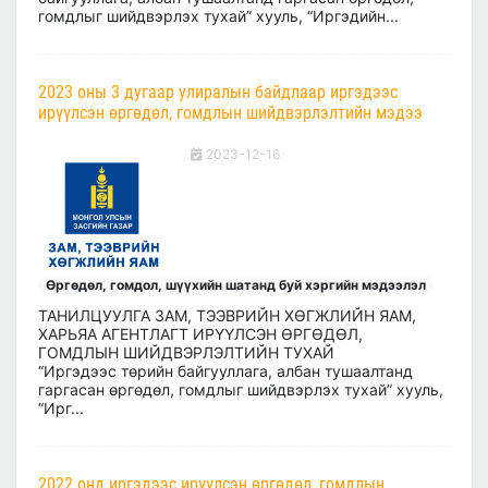
гомдлыг шийдвэрлэх тухай” хууль, “Иргэдийн...
2023 оны 3 дугаар улиралын байдлаар иргэдээс
ирүүлсэн өргөдөл, гомдлын шийдвэрлэлтийн мэдээ
2023-12-16
Өргөдөл, гомдол, шүүхийн шатанд буй хэргийн мэдээлэл
ТАНИЛЦУУЛГА ЗАМ, ТЭЭВРИЙН ХӨГЖЛИЙН ЯАМ,
ХАРЬЯА АГЕНТЛАГТ ИРҮҮЛСЭН ӨРГӨДӨЛ,
ГОМДЛЫН ШИЙДВЭРЛЭЛТИЙН ТУХАЙ
“Иргэдээс төрийн байгууллага, албан тушаалтанд
гаргасан өргөдөл, гомдлыг шийдвэрлэх тухай” хууль,
“Ирг...
2022 онд иргэдээс ирүүлсэн өргөдөл, гомдлын