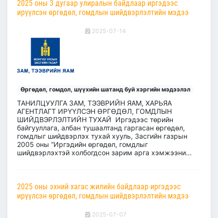
2025 оны 3 дугаар улиралын байдлаар иргэдээс
ирүүлсэн өргөдөл, гомдлын шийдвэрлэлтийн мэдээ
2025-07-14
Өргөдөл, гомдол, шүүхийн шатанд буй хэргийн мэдээлэл
ТАНИЛЦУУЛГА ЗАМ, ТЭЭВРИЙН ЯАМ, ХАРЬЯА
АГЕНТЛАГТ ИРҮҮЛСЭН ӨРГӨДӨЛ, ГОМДЛЫН
ШИЙДВЭРЛЭЛТИЙН ТУХАЙ Иргэдээс төрийн
байгууллага, албан тушаалтанд гаргасан өргөдөл,
гомдлыг шийдвэрлэх тухай хууль, Засгийн газрын
2005 оны “Иргэдийн өргөдөл, гомдлыг
шийдвэрлэхтэй холбогдсон зарим арга хэмжээни...
2025 оны эхний хагас жилийн байдлаар иргэдээс
ирүүлсэн өргөдөл, гомдлын шийдвэрлэлтийн мэдээ
2025-07-07